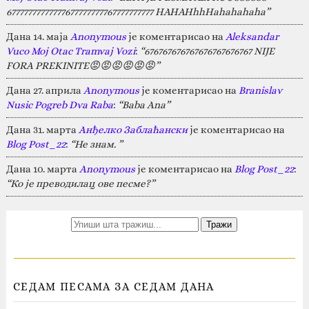
67777777777777677777777767777777777 HAHAHhhHahahahaha”
Дана 14. маја
Anonymous
је коментарисао на
Aleksandar
Vuco Moj Otac Tramvaj Vozi
:
“676767676767676767676767 NIJE
FORA PREKINITE😡😡😡😡😡😡”
Дана 27. априла
Anonymous
је коментарисао на
Branislav
Nusic Pogreb Dva Raba
:
“Baba Ana”
Дана 31. марта
Анђелко Заблаћански
је коментарисао на
Blog Post_22
:
“Не знам. ”
Дана 10. марта
Anonymous
је коментарисао на
Blog Post_22
:
“Ко је преводилац ове песме?”
СЕДАМ ПЕСАМА ЗА СЕДАМ ДАНА