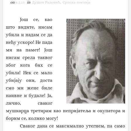
on
8.2.13
in
Душан Радовић
,
Српска поезија
Још се, као
што видите, нисам
убила и надам се да
нећу ускоро! Не пада
ми на памет! Још
нисам срела таквог
због кога бих се
убила! Нек се мало
убијају они, доста
смо ми жене биле
наивне и будале! Ја,
лично, сваког
мушкарца третирам као непријатеља и окупатора и
борим се, колико могу!
Сваког дана се максимално утегнем, па само