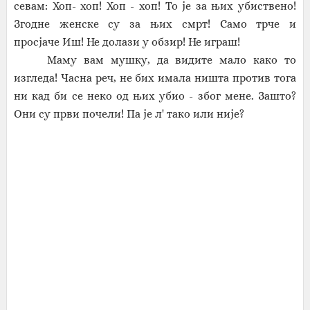
севам: Хоп- хоп! Хоп - хоп!
То је за њих убиствено!
Згодне женске су за њих смрт! Само трче и
просјаче
Иш! Не долази у обзир! Не играш!
Маму вам мушку, да видите мало како то
изгледа! Часна реч, не бих имала ништа против тога
ни кад би се неко од њих убио - због мене. Зашто?
Они су први почели! Па је л' тако или није?