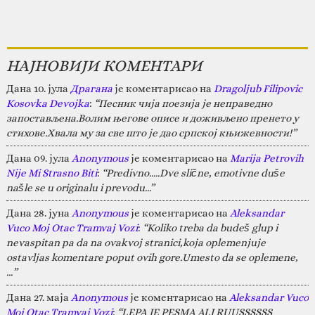
НАЈНОВИЈИ КОМЕНТАРИ
Дана 10. јула
Драгана
је коментарисао на
Dragoljub Filipovic
Kosovka Devojka
:
“Песник чија поезија је неправедно
запостављена.Волим његове описе и доживљено пренето у
стихове.Хвала му за све што је дао српској књижевности!”
Дана 09. јула
Anonymous
је коментарисао на
Marija Petrovih
Nije Mi Strasno Biti
:
“Predivno.....Dve slične, emotivne duše
našle se u originalu i prevodu...”
Дана 28. јуна
Anonymous
је коментарисао на
Aleksandar
Vuco Moj Otac Tramvaj Vozi
:
“Koliko treba da budeš glup i
nevaspitan pa da na ovakvoj stranici,koja oplemenjuje
ostavljas komentare poput ovih gore.Umesto da se oplemene,
…”
Дана 27. маја
Anonymous
је коментарисао на
Aleksandar Vuco
Moj Otac Tramvaj Vozi
:
“LEPA JE PESMA ALI RUUSSSSSS