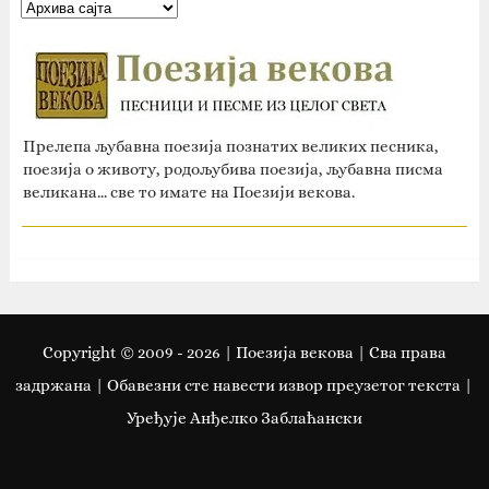
Прелепа љубавна поезија познатих великих песника,
поезија о животу, родољубива поезија, љубавна писма
великана... све то имате на Поезији векова.
Copyright © 2009 -
2026
| Поезија векова | Сва права
задржана | Oбавезни сте навести извор преузетог текста |
Уређује Анђелко Заблаћански