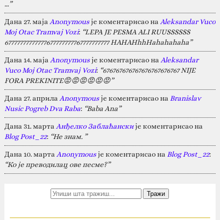
…”
Дана 27. маја
Anonymous
је коментарисао на
Aleksandar Vuco
Moj Otac Tramvaj Vozi
:
“LEPA JE PESMA ALI RUUSSSSSS
67777777777777677777777767777777777 HAHAHhhHahahahaha”
Дана 14. маја
Anonymous
је коментарисао на
Aleksandar
Vuco Moj Otac Tramvaj Vozi
:
“676767676767676767676767 NIJE
FORA PREKINITE😡😡😡😡😡😡”
Дана 27. априла
Anonymous
је коментарисао на
Branislav
Nusic Pogreb Dva Raba
:
“Baba Ana”
Дана 31. марта
Анђелко Заблаћански
је коментарисао на
Blog Post_22
:
“Не знам. ”
Дана 10. марта
Anonymous
је коментарисао на
Blog Post_22
:
“Ко је преводилац ове песме?”