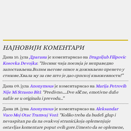
НАЈНОВИЈИ КОМЕНТАРИ
Дана 10. јула
Драгана
је коментарисао на
Dragoljub Filipovic
Kosovka Devojka
:
“Песник чија поезија је неправедно
запостављена.Волим његове описе и доживљено пренето у
стихове.Хвала му за све што је дао српској књижевности!”
Дана 09. јула
Anonymous
је коментарисао на
Marija Petrovih
Nije Mi Strasno Biti
:
“Predivno.....Dve slične, emotivne duše
našle se u originalu i prevodu...”
Дана 28. јуна
Anonymous
је коментарисао на
Aleksandar
Vuco Moj Otac Tramvaj Vozi
:
“Koliko treba da budeš glup i
nevaspitan pa da na ovakvoj stranici,koja oplemenjuje
ostavljas komentare poput ovih gore.Umesto da se oplemene,