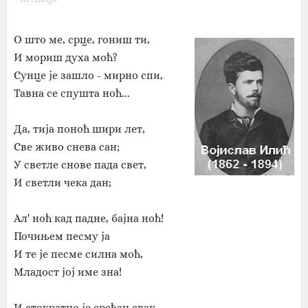
О што ме, срце, гониш ти,
И мориш духа моћ?
Сунце је зашло - мирно спи,
Тавна се спушта ноћ...
Да, тија поноћ шири лет,
Све живо снева сан;
У светле снове пада свет,
И светли чека дан;
Ал' ноћ кад падне, бајна ноћ!
Почињем песму ја
И те је песме силна моћ,
Младост јој име зна!
И стократно је срећан свак