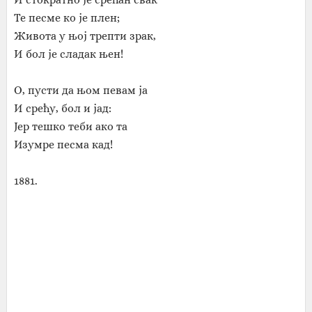
Те песме ко је плен;
Живота у њој трепти зрак,
И бол је сладак њен!
О, пусти да њом певам ја
И срећу, бол и јад:
Јер тешко теби ако та
Изумре песма кад!
1881.