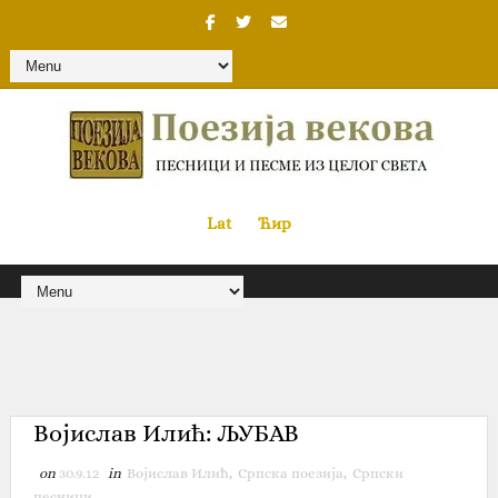
Lat
«
•»
Ћир
Војислав Илић‎: ЉУБАВ
on
30.9.12
in
Војислав Илић
,
Српска поезија
,
Српски
песници