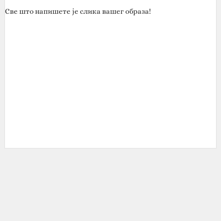
Све што напишете је слика вашег образа!