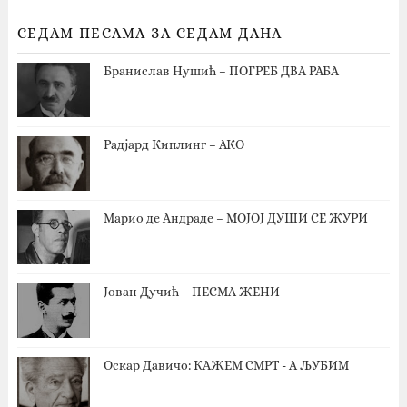
СЕДАМ ПЕСАМА ЗА СЕДАМ ДАНА
Бранислав Нушић – ПОГРЕБ ДВА РАБА
Радјард Киплинг – АКО
Марио де Андраде – МОЈОЈ ДУШИ СЕ ЖУРИ
Јован Дучић – ПЕСМА ЖЕНИ
Оскар Давичо‎: КАЖЕМ СМРТ - А ЉУБИМ