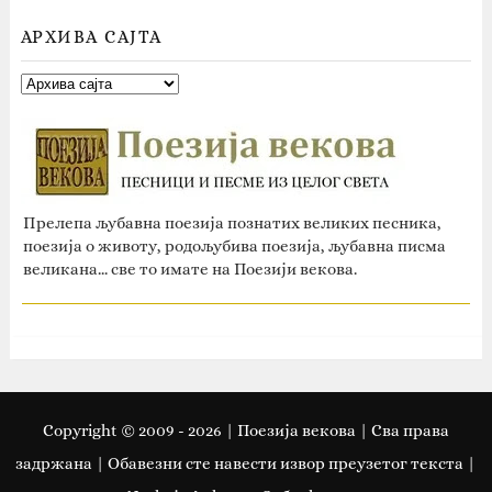
АРХИВА САЈТА
Прелепа љубавна поезија познатих великих песника,
поезија о животу, родољубива поезија, љубавна писма
великана... све то имате на Поезији векова.
Copyright © 2009 -
2026
| Поезија векова | Сва права
задржана | Oбавезни сте навести извор преузетог текста |