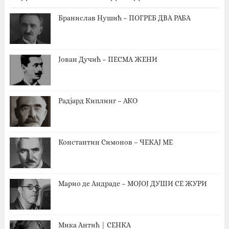
Бранислав Нушић – ПОГРЕБ ДВА РАБА
Јован Дучић – ПЕСМА ЖЕНИ
Радјард Киплинг – АКО
Константин Симонов – ЧЕКАЈ МЕ
Марио де Андраде – МОЈОЈ ДУШИ СЕ ЖУРИ
Мика Антић | СЕНКА