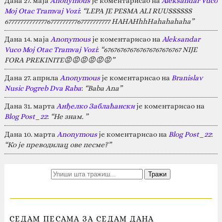
Дана 27. маја
Anonymous
је коментарисао на
Aleksandar Vuco
Moj Otac Tramvaj Vozi
:
“LEPA JE PESMA ALI RUUSSSSSS
67777777777777677777777767777777777 HAHAHhhHahahahaha”
Дана 14. маја
Anonymous
је коментарисао на
Aleksandar
Vuco Moj Otac Tramvaj Vozi
:
“676767676767676767676767 NIJE
FORA PREKINITE😡😡😡😡😡😡”
Дана 27. априла
Anonymous
је коментарисао на
Branislav
Nusic Pogreb Dva Raba
:
“Baba Ana”
Дана 31. марта
Анђелко Заблаћански
је коментарисао на
Blog Post_22
:
“Не знам. ”
Дана 10. марта
Anonymous
је коментарисао на
Blog Post_22
:
“Ко је преводилац ове песме?”
СЕДАМ ПЕСАМА ЗА СЕДАМ ДАНА