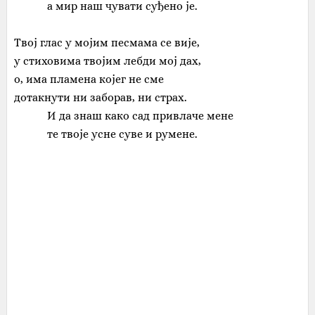
а мир наш чувати суђено је.
Твој глас у мојим песмама се вије,
у стиховима твојим лебди мој дах,
о, има пламена којег не сме
дотакнути ни заборав, ни страх.
И да знаш како сад привлаче мене
те твоје усне суве и румене.