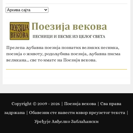
Прелепа љубавна поезија познатих великих песника,
поезија о животу, родољубива поезија, љубавна писма
великана... све то имате на Поезији векова.
Copyright © 2009 -
2026
| Поезија векова | Сва права
задржана | Oбавезни сте навести извор преузетог текста |
Уређује Анђелко Заблаћански