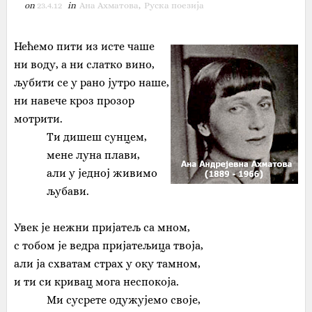
on
23.4.12
in
Ана Ахматова
,
Руска поезија
Нећемо пити из исте чаше
ни воду, а ни слатко вино,
љубити се у рано јутро наше,
ни навече кроз прозор
мотрити.
Ти дишеш сунцем,
мене луна плави,
али у једној живимо
љубави.
Увек је нежни пријатељ са мном,
с тобом је ведра пријатељица твоја,
али ја схватам страх у оку тамном,
и ти си кривац мога неспокоја.
Ми сусрете одужујемо своје,