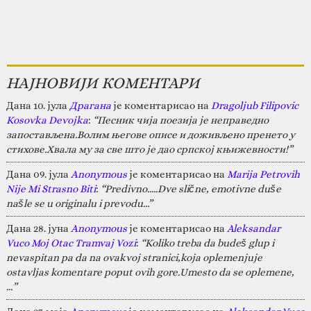
НАЈНОВИЈИ КОМЕНТАРИ
Дана 10. јула
Драгана
је коментарисао на
Dragoljub Filipovic
Kosovka Devojka
:
“Песник чија поезија је неправедно
запостављена.Волим његове описе и доживљено пренето у
стихове.Хвала му за све што је дао српској књижевности!”
Дана 09. јула
Anonymous
је коментарисао на
Marija Petrovih
Nije Mi Strasno Biti
:
“Predivno.....Dve slične, emotivne duše
našle se u originalu i prevodu...”
Дана 28. јуна
Anonymous
је коментарисао на
Aleksandar
Vuco Moj Otac Tramvaj Vozi
:
“Koliko treba da budeš glup i
nevaspitan pa da na ovakvoj stranici,koja oplemenjuje
ostavljas komentare poput ovih gore.Umesto da se oplemene,
…”