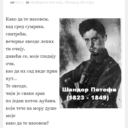
on
9.9.11
in
Мађарска поезија
,
Шандор Петефи‎
Како да те назовем,
кад сред сумрака,
снатрећи,
вечерње звезде лепих
ти очију,
дивећи се, моје гледају
очи,
као да их сад виде први
пут...
Те звезде,
чији је сваки зрак
по један поток љубави,
који тече ка мору душе
моје
како да те назовем?