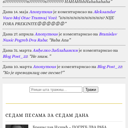
67777777777777677777777767777777777 HAHAHhhHahahahaha”
Дана 14. маја
Anonymous
је коментарисао на
Aleksandar
Vuco Moj Otac Tramvaj Vozi
:
“676767676767676767676767 NIJE
FORA PREKINITE😡😡😡😡😡😡”
Дана 27. априла
Anonymous
је коментарисао на
Branislav
Nusic Pogreb Dva Raba
:
“Baba Ana”
Дана 31. марта
Анђелко Заблаћански
је коментарисао на
Blog Post_22
:
“Не знам. ”
Дана 10. марта
Anonymous
је коментарисао на
Blog Post_22
:
“Ко је преводилац ове песме?”
СЕДАМ ПЕСАМА ЗА СЕДАМ ДАНА
Бранислав Нушић – ПОГРЕБ ДВА РАБА