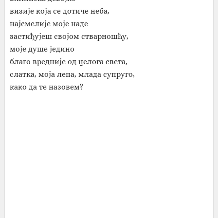
визије која се дотиче неба,
најсмелије моје наде
застиђујеш својом стварношћу,
моје душе једино
благо вредније од целога света,
слатка, моја лепа, млада супруго,
како да те назовем?