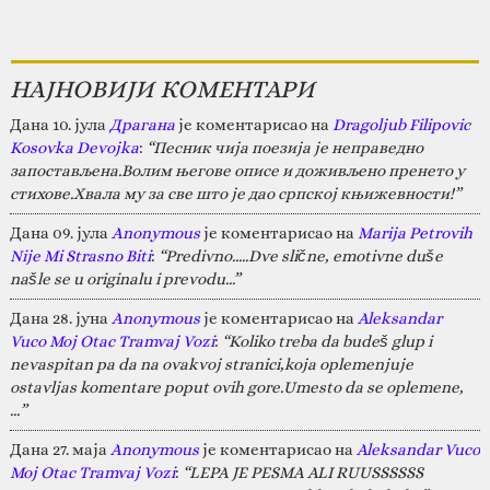
НАЈНОВИЈИ КОМЕНТАРИ
Дана 10. јула
Драгана
је коментарисао на
Dragoljub Filipovic
Kosovka Devojka
:
“Песник чија поезија је неправедно
запостављена.Волим његове описе и доживљено пренето у
стихове.Хвала му за све што је дао српској књижевности!”
Дана 09. јула
Anonymous
је коментарисао на
Marija Petrovih
Nije Mi Strasno Biti
:
“Predivno.....Dve slične, emotivne duše
našle se u originalu i prevodu...”
Дана 28. јуна
Anonymous
је коментарисао на
Aleksandar
Vuco Moj Otac Tramvaj Vozi
:
“Koliko treba da budeš glup i
nevaspitan pa da na ovakvoj stranici,koja oplemenjuje
ostavljas komentare poput ovih gore.Umesto da se oplemene,
…”
Дана 27. маја
Anonymous
је коментарисао на
Aleksandar Vuco
Moj Otac Tramvaj Vozi
:
“LEPA JE PESMA ALI RUUSSSSSS