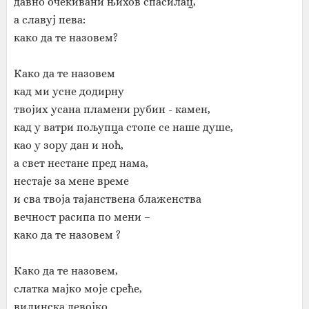
давно очекивани њихов спасилац,
а славуј пева:
како да те назовем?
Како да те назовем
кад ми усне додирну
твојих усана пламени рубин - камен,
кад у ватри пољупца стопе се наше душе,
као у зору дан и ноћ,
а свет нестане пред нама,
нестаје за мене време
и сва твоја тајанствена блаженства
вечност расипа по мени –
како да те назовем ?
Како да те назовем,
слатка мајко моје среће,
вилинска девојко