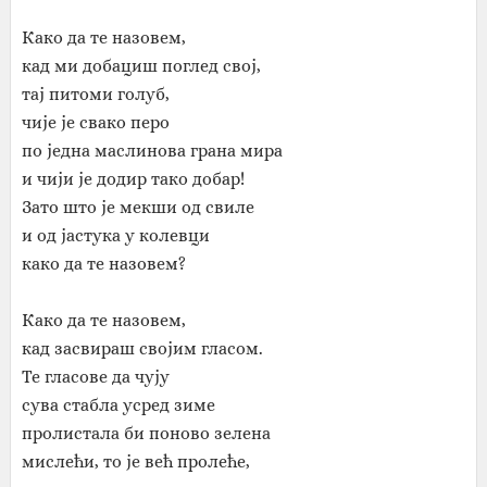
Како да те назовем,
кад ми добациш поглед свој,
тај питоми голуб,
чије је свако перо
по једна маслинова грана мира
и чији је додир тако добар!
Зато што је мекши од свиле
и од јастука у колевци
како да те назовем?
Како да те назовем,
кад засвираш својим гласом.
Те гласове да чују
сува стабла усред зиме
пролистала би поново зелена
мислећи, то је већ пролеће,