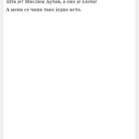
Шта је? Мислим љубав, а оно је злоба!
А мени се чини тако једно исто.