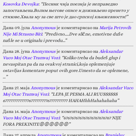
Kosovka Devojka
:
“Песник чија поезија је неправедно
запостављена.Волим његове описе и доживљено пренето у
стихове.Хвала му за све што је дао српској књижевности!”
Дана 09. јула
Anonymous
је коментарисао на
Marija Petrovih
Nije Mi Strasno Biti
:
“Predivno.....Dve slične, emotivne duše
našle se u originalu i prevodu...”
Дана 28. јуна
Anonymous
је коментарисао на
Aleksandar
Vuco Moj Otac Tramvaj Vozi
:
“Koliko treba da budeš glup i
nevaspitan pa da na ovakvoj stranici,koja oplemenjuje
ostavljas komentare poput ovih gore.Umesto da se oplemene,
…”
Дана 27. маја
Anonymous
је коментарисао на
Aleksandar Vuco
Moj Otac Tramvaj Vozi
:
“LEPA JE PESMA ALI RUUSSSSSS
67777777777777677777777767777777777 HAHAHhhHahahahaha”
Дана 14. маја
Anonymous
је коментарисао на
Aleksandar
Vuco Moj Otac Tramvaj Vozi
:
“676767676767676767676767 NIJE
FORA PREKINITE😡😡😡😡😡😡”
Дана 27. априла
Anonymous
је коментарисао на
Branislav