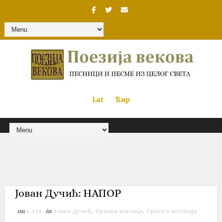
Lat
«
•»
Ћир
Јован Дучић: НАПОР
on
8.4.11
in
Јован Дучић
,
Српска поезија
,
Српски песници