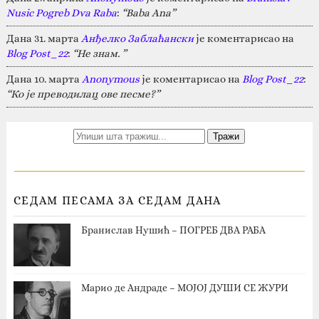
Nusic Pogreb Dva Raba
:
“Baba Ana”
Дана 31. марта
Анђелко Заблаћански
је коментарисао на
Blog Post_22
:
“Не знам. ”
Дана 10. марта
Anonymous
је коментарисао на
Blog Post_22
:
“Ко је преводилац ове песме?”
СЕДАМ ПЕСАМА ЗА СЕДАМ ДАНА
Бранислав Нушић – ПОГРЕБ ДВА РАБА
Марио де Андраде – МОЈОЈ ДУШИ СЕ ЖУРИ