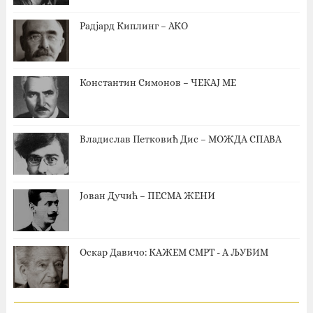
Радјард Киплинг – АКО
Константин Симонов – ЧЕКАЈ МЕ
Владислав Петковић Дис – МОЖДА СПАВА
Јован Дучић – ПЕСМА ЖЕНИ
Оскар Давичо‎: КАЖЕМ СМРТ - А ЉУБИМ