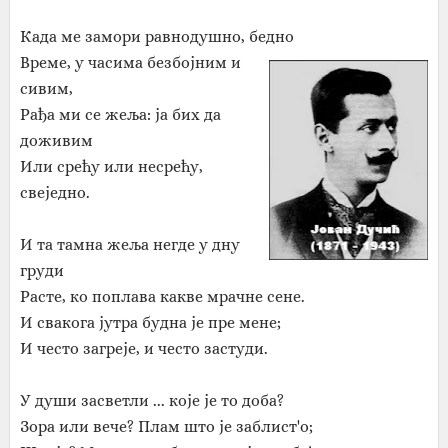
Када ме замори равнодушно, бедно
Време, у часима безбојним и
сивим,
Рађа ми се жеља: ја бих да
доживим
Или срећу или несрећу,
свеједно.
И та тамна жеља негде у дну
груди
Расте, ко поплава какве мрачне сене.
И свакога јутра будна је пре мене;
И често загреје, и често застуди.
У души засветли ... које је то доба?
Зора или вече? Плам што је заблист'о;