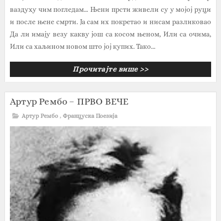
ваздуху чим погледам… Њени прсти живели су у мојој руци
и после њене смрти. Ја сам их покретао и нисам разликовао
Да ли имају везу какву још са косом њеном, Или са очима,
Или са хаљином новом што јој купих. Тако...
Прочитајте више >>
Артур Рембо – ПРВО ВЕЧЕ
Артур Рембо
,
Француска Поезија