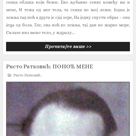
сенка облака који бежи; Ево љубавне сенке између ње и
мене, И тежа од мог тела, та сенка по њој лежи. Једна је
земља тад ноћ a друга је сјај зоре, На једну спусти образ – она
јеца од бола. Гле, ова ноћ ко земља, тај дан ко жарко море,
Силазе низ њено тело, у ждралу...
Прочитајте више >>
Ристо Ратковић: ПОНОЋ МЕНЕ
Ристо Ратковић
,