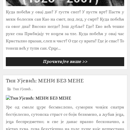
Куда побећи у овај дан? У густи снег? У пусти врт? Пасти у
меки болесни сан Као на смет, под лед, у смрт? Куда побећи
са овог дна? Високо негде? Још дубље? Где? Ево већ тешке
руке сна Прибијају те коцем за тле. Куда побећи у овај час
Кристално празан, слеп и чист? О где су врата? Где је спас? То
тонеш већ у тупи сан. Срце...
Прочитајте више >>
Тин Ујевић: МЕНИ БЕЗ МЕНЕ
Тин Ујевић
,
Уре од смоле цуре бесмислено, суморни човјек снатри
бестјелесно, сутонска страст се боји безимено, а љубав јеца,
јеца беспредметно; и све је данас празно бесконачно, а
вјетар дува, дува безутјешно на голе душе које непрестано