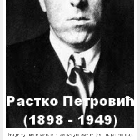
Птице су њене мисли a сенке успомене: Још најстрашнија