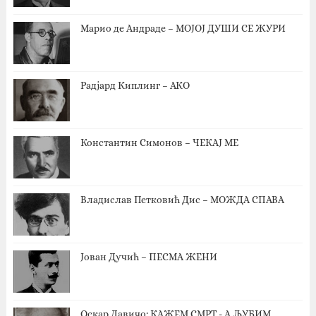
Марио де Андраде – МОЈОЈ ДУШИ СЕ ЖУРИ
Радјард Киплинг – АКО
Константин Симонов – ЧЕКАЈ МЕ
Владислав Петковић Дис – МОЖДА СПАВА
Јован Дучић – ПЕСМА ЖЕНИ
Оскар Давичо‎: КАЖЕМ СМРТ - А ЉУБИМ