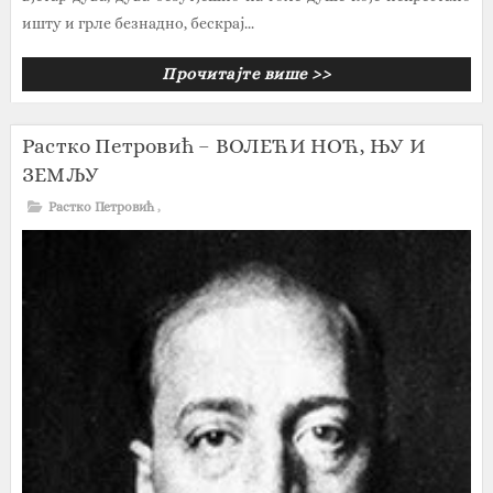
ишту и грле безнадно, бескрај...
Прочитајте више >>
Растко Петровић – ВОЛЕЋИ НОЋ, ЊУ И
ЗЕМЉУ
Растко Петровић
,