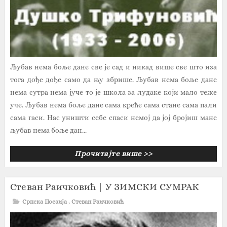
Љубав нема боље дане све је сад и никад више све што иза
тога дође дође само да њу збрише. Љубав нема боље дане
нема сутра нема јуче то је школа за лудаке који мало теже
уче. Љубав нема боље дане сама креће сама стане сама пали
сама гаси. Нас уништи себе спаси немој да јој бројиш мане
љубав нема боље дан...
Прочитајте више >>
Стеван Раичковић | У ЗИМСКИ СУМРАК
Српска Поезија
,
Стеван Раичковић