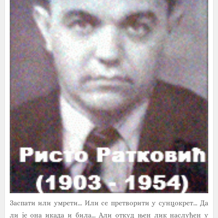
Заспати или умрети… Или се претворити у сунцокрет… Да
ли је она икада и била… Али откуд њен лик наслућен у