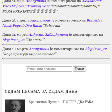
Дана 14. маја
Anonymous
је коментарисао на
Aleksandar
Vuco Moj Otac Tramvaj Vozi
:
“676767676767676767676767 NIJE
FORA PREKINITE😡😡😡😡😡😡”
Дана 27. априла
Anonymous
је коментарисао на
Branislav
Nusic Pogreb Dva Raba
:
“Baba Ana”
Дана 31. марта
Анђелко Заблаћански
је коментарисао на
Blog Post_22
:
“Не знам. ”
Дана 10. марта
Anonymous
је коментарисао на
Blog Post_22
:
“Ко је преводилац ове песме?”
СЕДАМ ПЕСАМА ЗА СЕДАМ ДАНА
Бранислав Нушић – ПОГРЕБ ДВА РАБА