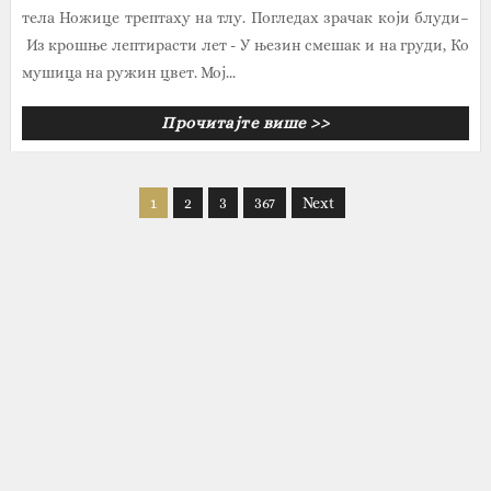
тела Ножице трептаху на тлу. Погледах зрачак који блуди–
Из крошње лептирасти лет - У њезин смешак и на груди, Ко
мушица на ружин цвет. Мој...
Прочитајте више >>
1
2
3
367
Next