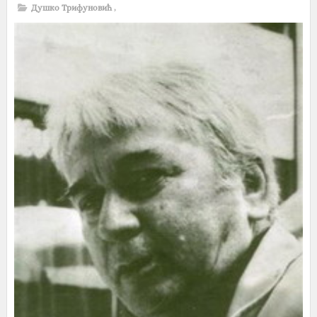
Душко Трифуновић
,