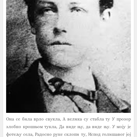
Она се била врло свукла, А велика су стабла ту У прозор
злобно крошњом тукла, Да виде њу, да виде њу. У моју је
фотељу села, Радосно руке склопи ту, Испод голишавог јој