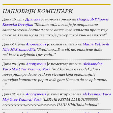
НАЈНОВИЈИ КОМЕНТАРИ
Дана 10. јула
Драгана
је коментарисао на
Dragoljub Filipovic
Kosovka Devojka
:
“Песник чија поезија је неправедно
запостављена.Волим његове описе и доживљено пренето у
стихове.Хвала му за све што је дао српској књижевности!”
Дана 09. јула
Anonymous
је коментарисао на
Marija Petrovih
Nije Mi Strasno Biti
:
“Predivno.....Dve slične, emotivne duše
našle se u originalu i prevodu...”
Дана 28. јуна
Anonymous
је коментарисао на
Aleksandar
Vuco Moj Otac Tramvaj Vozi
:
“Koliko treba da budeš glup i
nevaspitan pa da na ovakvoj stranici,koja oplemenjuje
ostavljas komentare poput ovih gore.Umesto da se oplemene,
…”
Дана 27. маја
Anonymous
је коментарисао на
Aleksandar Vuco
Moj Otac Tramvaj Vozi
:
“LEPA JE PESMA ALI RUUSSSSSS
67777777777777677777777767777777777 HAHAHhhHahahahaha”