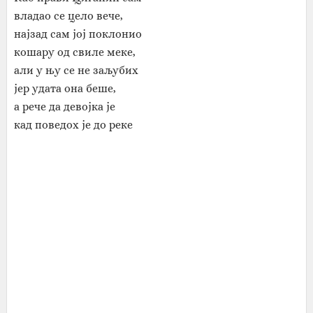
владао се цело вече,
најзад сам јој поклонио
кошару од свиле меке,
али у њу се не заљубих
јер удата она беше,
а рече да девојка је
кад поведох је до реке