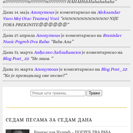
67777777777777677777777767777777777 HAHAHhhHahahahaha”
Дана 14. маја
Anonymous
је коментарисао на
Aleksandar
Vuco Moj Otac Tramvaj Vozi
:
“676767676767676767676767 NIJE
FORA PREKINITE😡😡😡😡😡😡”
Дана 27. априла
Anonymous
је коментарисао на
Branislav
Nusic Pogreb Dva Raba
:
“Baba Ana”
Дана 31. марта
Анђелко Заблаћански
је коментарисао на
Blog Post_22
:
“Не знам. ”
Дана 10. марта
Anonymous
је коментарисао на
Blog Post_22
:
“Ко је преводилац ове песме?”
СЕДАМ ПЕСАМА ЗА СЕДАМ ДАНА
Бранислав Нушић – ПОГРЕБ ДВА РАБА