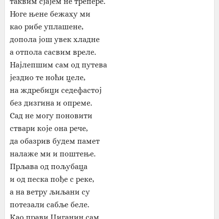
таквим сјајем не трепере.
Ноге њене бежаху ми
као рибе уплашене,
допола још увек хладне
а отпола сасвим вреле.
Најлепшим сам од путева
јездио те ноћи целе,
на ждребици седефастој
без дизгина и опреме.
Сад не могу поновити
ствари које она рече,
да обазрив будем памет
налаже ми и поштење.
Прљава од пољубаца
и од песка пође с реке,
а на ветру љиљани су
потезали сабље беле.
Као прави Циганин сам