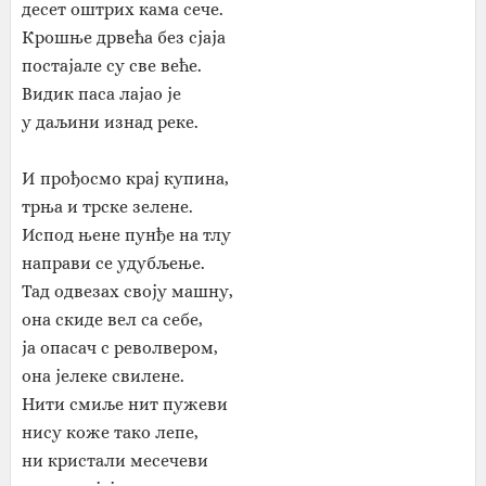
десет оштрих кама сече.
Крошње дрвећа без сјаја
постајале су све веће.
Видик паса лајао је
у даљини изнад реке.
И прођосмо крај купина,
трња и трске зелене.
Испод њене пунђе на тлу
направи се удубљење.
Тад одвезах своју машну,
она скиде вел са себе,
ја опасач с револвером,
она јелеке свилене.
Нити смиље нит пужеви
нису коже тако лепе,
ни кристали месечеви