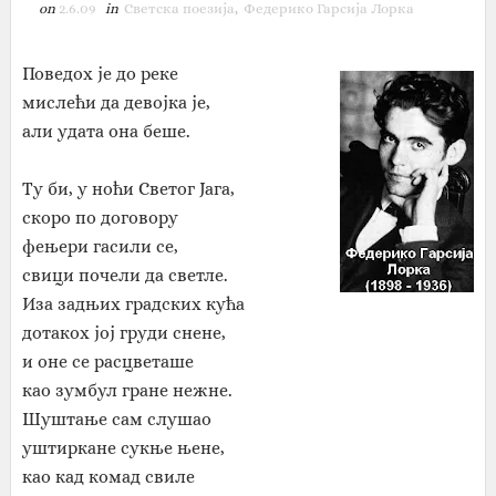
on
2.6.09
in
Светска поезија
,
Федерико Гарсија Лорка
Поведох је до реке
мислећи да девојка је,
али удата она беше.
Ту би, у ноћи Светог Јага,
скоро по договору
фењери гасили се,
свици почели да светле.
Иза задњих градских кућа
дотакох јој груди снене,
и оне се расцветаше
као зумбул гране нежне.
Шуштање сам слушао
уштиркане сукње њене,
као кад комад свиле