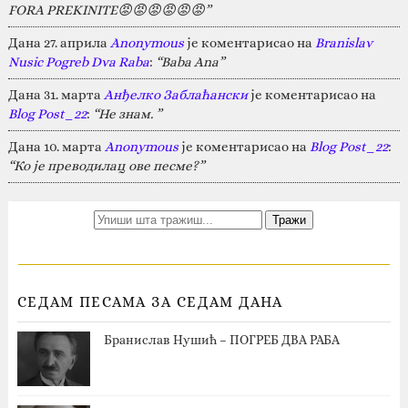
FORA PREKINITE😡😡😡😡😡😡”
Дана 27. априла
Anonymous
је коментарисао на
Branislav
Nusic Pogreb Dva Raba
:
“Baba Ana”
Дана 31. марта
Анђелко Заблаћански
је коментарисао на
Blog Post_22
:
“Не знам. ”
Дана 10. марта
Anonymous
је коментарисао на
Blog Post_22
:
“Ко је преводилац ове песме?”
СЕДАМ ПЕСАМА ЗА СЕДАМ ДАНА
Бранислав Нушић – ПОГРЕБ ДВА РАБА