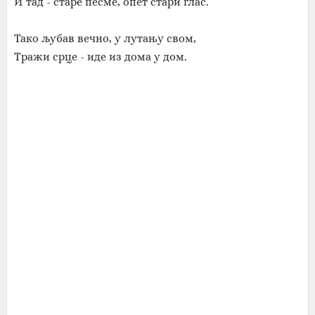
И тад - старе песме, опет стари глас.
Тако љубав вечно, у лутању свом,
Тражи срце - иде из дома у дом.