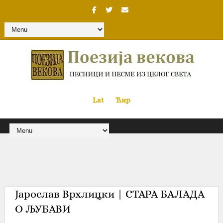
Lat
«
•»
Ћир
Јарослав Врхлицки | СТАРА БАЛАДА
О ЉУБАВИ