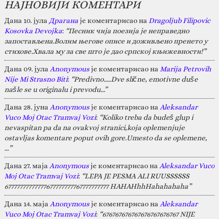
НАЈНОВИЈИ КОМЕНТАРИ
Дана 10. јула
Драгана
је коментарисао на
Dragoljub Filipovic
Kosovka Devojka
:
“Песник чија поезија је неправедно
запостављена.Волим његове описе и доживљено пренето у
стихове.Хвала му за све што је дао српској књижевности!”
Дана 09. јула
Anonymous
је коментарисао на
Marija Petrovih
Nije Mi Strasno Biti
:
“Predivno.....Dve slične, emotivne duše
našle se u originalu i prevodu...”
Дана 28. јуна
Anonymous
је коментарисао на
Aleksandar
Vuco Moj Otac Tramvaj Vozi
:
“Koliko treba da budeš glup i
nevaspitan pa da na ovakvoj stranici,koja oplemenjuje
ostavljas komentare poput ovih gore.Umesto da se oplemene,
…”
Дана 27. маја
Anonymous
је коментарисао на
Aleksandar Vuco
Moj Otac Tramvaj Vozi
:
“LEPA JE PESMA ALI RUUSSSSSS
67777777777777677777777767777777777 HAHAHhhHahahahaha”
Дана 14. маја
Anonymous
је коментарисао на
Aleksandar
Vuco Moj Otac Tramvaj Vozi
:
“676767676767676767676767 NIJE