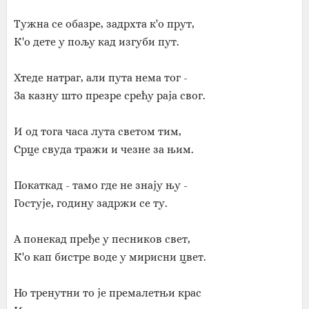
Тужна се обазре, задрхта к'о прут,
К'о дете у пољу кад изгуби пут.
Хтеде натраг, али пута нема тог -
За казну што презре срећу раја свог.
И од тога часа лута светом тим,
Срце свуда тражи и чезне за њим.
Покаткад - тамо где не знају њу -
Гостује, годину задржи се ту.
А понекад пређе у песников свет,
К'о кап бистре воде у мирисни цвет.
Но тренутни то је премалетњи крас