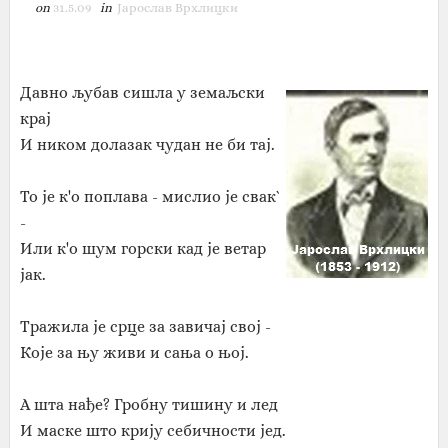
on
31.5.09
in
Јарослав Врхлицки
Давно љубав сишла у земаљски
крај
И ником долазак чудан не би тај.
То је к'о поплава - мислио је свак`
-
Или к'о шум горски кад је ветар
јак.
Тражила је срце за завичај свој -
Које за њу живи и сања о њој.
А шта нађе? Гробну тишину и лед
И маске што крију себичности јед.