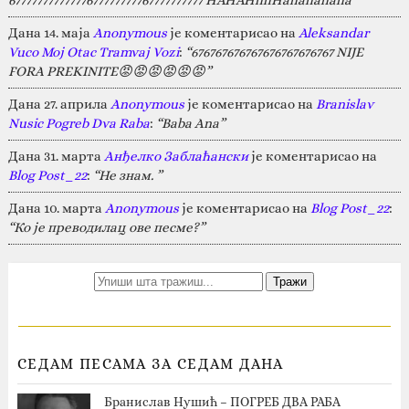
Дана 14. маја
Anonymous
је коментарисао на
Aleksandar
Vuco Moj Otac Tramvaj Vozi
:
“676767676767676767676767 NIJE
FORA PREKINITE😡😡😡😡😡😡”
Дана 27. априла
Anonymous
је коментарисао на
Branislav
Nusic Pogreb Dva Raba
:
“Baba Ana”
Дана 31. марта
Анђелко Заблаћански
је коментарисао на
Blog Post_22
:
“Не знам. ”
Дана 10. марта
Anonymous
је коментарисао на
Blog Post_22
:
“Ко је преводилац ове песме?”
СЕДАМ ПЕСАМА ЗА СЕДАМ ДАНА
Бранислав Нушић – ПОГРЕБ ДВА РАБА