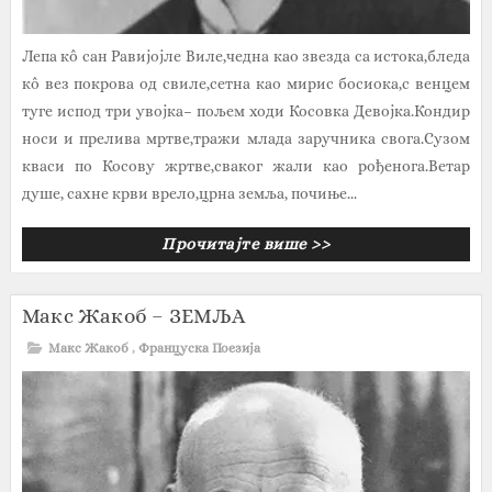
Лепа кô сан Равијојле Виле,чедна као звезда са истока,бледа
кô вез покрова од свиле,сетна као мирис босиока,с венцем
туге испод три увојка– пољем ходи Косовка Девојка.Кондир
носи и прелива мртве,тражи млада заручника свога.Сузом
кваси по Косову жртве,сваког жали као рођенога.Ветар
душе, сахне крви врело,црна земља, почиње...
Прочитајте више >>
Макс Жакоб – ЗЕМЉА
Макс Жакоб
,
Француска Поезија