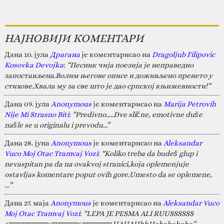
НАЈНОВИЈИ КОМЕНТАРИ
Дана 10. јула
Драгана
је коментарисао на
Dragoljub Filipovic
Kosovka Devojka
:
“Песник чија поезија је неправедно
запостављена.Волим његове описе и доживљено пренето у
стихове.Хвала му за све што је дао српској књижевности!”
Дана 09. јула
Anonymous
је коментарисао на
Marija Petrovih
Nije Mi Strasno Biti
:
“Predivno.....Dve slične, emotivne duše
našle se u originalu i prevodu...”
Дана 28. јуна
Anonymous
је коментарисао на
Aleksandar
Vuco Moj Otac Tramvaj Vozi
:
“Koliko treba da budeš glup i
nevaspitan pa da na ovakvoj stranici,koja oplemenjuje
ostavljas komentare poput ovih gore.Umesto da se oplemene,
…”
Дана 27. маја
Anonymous
је коментарисао на
Aleksandar Vuco
Moj Otac Tramvaj Vozi
:
“LEPA JE PESMA ALI RUUSSSSSS
67777777777777677777777767777777777 HAHAHhhHahahahaha”