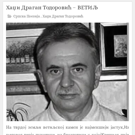
Хаџи Драган Тодоровић – ВЕТИЉ
Српска Поезија
,
Хаџи Драган Тодоровић
На тврдој земљи ветиљској камен је најмекшији јастук,Из
његовог перја пукотине, из бразготине у којојКречњак пије