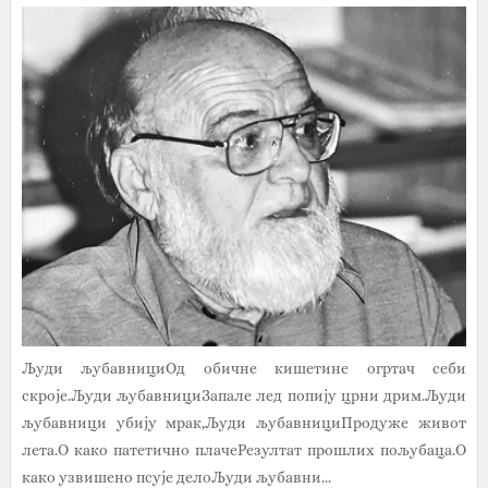
Људи љубавнициОд обичне кишетине огртач себи
скроје.Људи љубавнициЗапале лед попију црни дрим.Људи
љубавници убију мрак,Људи љубавнициПродуже живот
лета.О како патетично плачеРезултат прошлих пољубаца.О
како узвишено псује делоЉуди љубавни...