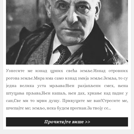
Узнесите ме изнад црних свећа земље.Изнад отровних
рогова земље.Мира има само изнад змија земље.Земља, то су
једна велика уста мрљава:Њен разјапљени смех, њена
штуцања прљава,Њен кашаљ, њен дах, хркање кад падне у
сан,Све ми то мрви душу. Привуците ме ван!Стресите ме,
шчепајте ме; земљо, нека будем прогнан.За твоју се...
Прочитајте више >>