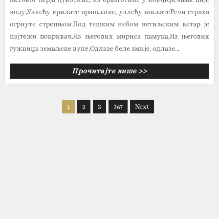
воду,Узлећу крилате прашљике, узлећу шиљатеРечи страха
огрнуте стрепњом.Под тешким небом ветиљским ветар је
најтежи покривач,Из његових мириса памука,Из његових
гужвица земаљске вуне,Одлазе беле змије, одлазе...
Прочитајте више >>
1
2
3
367
Next