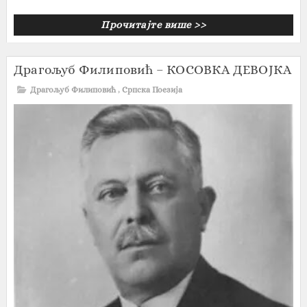
Прочитајте више >>
Драгољуб Филиповић – КОСОВКА ДЕВОЈКА
Драгољуб Филиповић
,
Српска Поезија