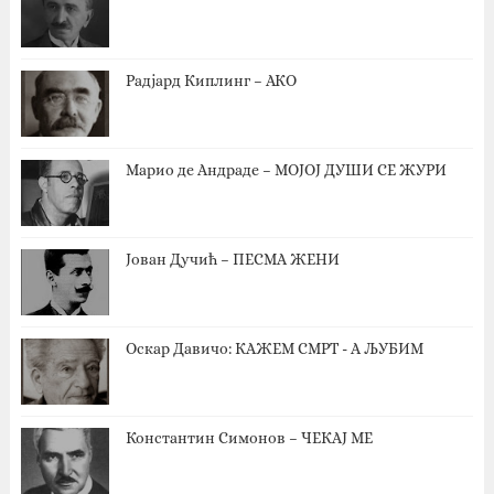
Радјард Киплинг – АКО
Марио де Андраде – МОЈОЈ ДУШИ СЕ ЖУРИ
Јован Дучић – ПЕСМА ЖЕНИ
Оскар Давичо‎: КАЖЕМ СМРТ - А ЉУБИМ
Константин Симонов – ЧЕКАЈ МЕ