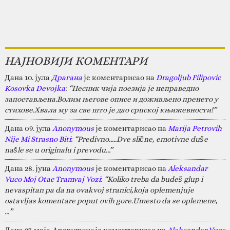
НАЈНОВИЈИ КОМЕНТАРИ
Дана 10. јула
Драгана
је коментарисао на
Dragoljub Filipovic
Kosovka Devojka
:
“Песник чија поезија је неправедно
запостављена.Волим његове описе и доживљено пренето у
стихове.Хвала му за све што је дао српској књижевности!”
Дана 09. јула
Anonymous
је коментарисао на
Marija Petrovih
Nije Mi Strasno Biti
:
“Predivno.....Dve slične, emotivne duše
našle se u originalu i prevodu...”
Дана 28. јуна
Anonymous
је коментарисао на
Aleksandar
Vuco Moj Otac Tramvaj Vozi
:
“Koliko treba da budeš glup i
nevaspitan pa da na ovakvoj stranici,koja oplemenjuje
ostavljas komentare poput ovih gore.Umesto da se oplemene,
…”
Дана 27. маја
Anonymous
је коментарисао на
Aleksandar Vuco