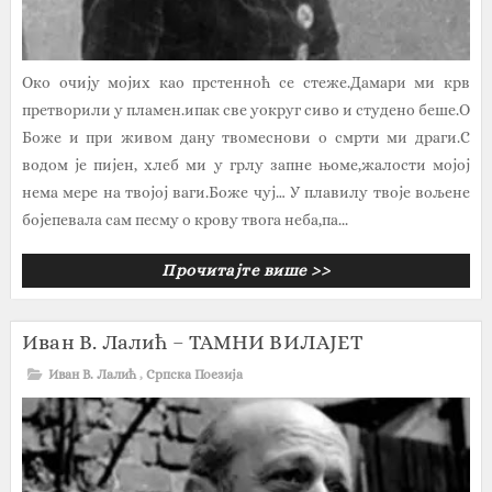
Око очију мојих као прстенноћ се стеже.Дамари ми крв
претворили у пламен.ипак све уокруг сиво и студено беше.О
Боже и при живом дану твомеснови о смрти ми драги.С
водом је пијен, хлеб ми у грлу запне њоме,жалости мојој
нема мере на твојој ваги.Боже чуј… У плавилу твоје вољене
бојепевала сам песму о крову твога неба,па...
Прочитајте више >>
Иван В. Лалић – ТАМНИ ВИЛАЈЕТ
Иван В. Лалић
,
Српска Поезија