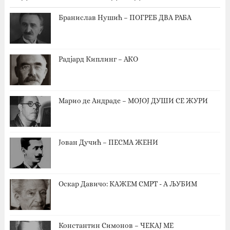
Бранислав Нушић – ПОГРЕБ ДВА РАБА
Радјард Киплинг – АКО
Марио де Андраде – МОЈОЈ ДУШИ СЕ ЖУРИ
Јован Дучић – ПЕСМА ЖЕНИ
Оскар Давичо‎: КАЖЕМ СМРТ - А ЉУБИМ
Константин Симонов – ЧЕКАЈ МЕ