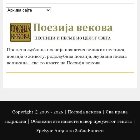
Прелепа љубавна поезија познатих великих песника,
поезија о животу, родољубива поезија, љубавна писма
великана... све то имате на Поезији векова.
Copyright © 2009 -
2026
| Поезија векова | Сва права
задржана | Oбавезни сте навести извор преузетог текста |
Уређује Анђелко Заблаћански