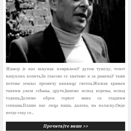
Жамор је као шљунак измрвљенУ дугом тунелу, топот
напуклих копита,За гласове се хватамо и за раменаУ тами
потоње земље; промичу капљице светла,Жижак храњен
танким уљем сећања, други,Јашемо испод корења, испод
година,Делимо оброк горког мака са гладним
сенкама,Плаше нас лица наша, далека, на изласку,Овде
негде секу се...
Прочитајте више >>