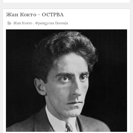
Жан Кокто – ОСТРВА
Жан Кокто
,
Француска Поезија