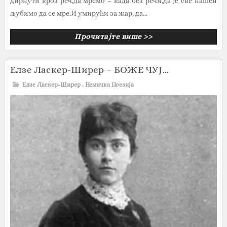
дирнути кроз реч,да мремо – када без речи,да је све нашеи
љубимо да се мре.И умирући за жар, да...
Прочитајте више >>
Елзе Ласкер-Ширер – БОЖЕ ЧУЈ…
Елзе Ласкер-Ширер
,
Немачка Поезија