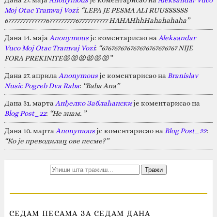
Moj Otac Tramvaj Vozi
:
“LEPA JE PESMA ALI RUUSSSSSS
67777777777777677777777767777777777 HAHAHhhHahahahaha”
Дана 14. маја
Anonymous
је коментарисао на
Aleksandar
Vuco Moj Otac Tramvaj Vozi
:
“676767676767676767676767 NIJE
FORA PREKINITE😡😡😡😡😡😡”
Дана 27. априла
Anonymous
је коментарисао на
Branislav
Nusic Pogreb Dva Raba
:
“Baba Ana”
Дана 31. марта
Анђелко Заблаћански
је коментарисао на
Blog Post_22
:
“Не знам. ”
Дана 10. марта
Anonymous
је коментарисао на
Blog Post_22
:
“Ко је преводилац ове песме?”
СЕДАМ ПЕСАМА ЗА СЕДАМ ДАНА