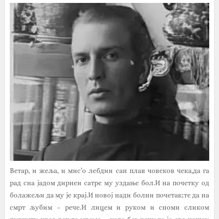
Ветар, и жеља, и мис’о лебдии сан плав човеков чека,да га
рад сна јадом дирнеи сатре му уздање бол.И на почетку од
болажељи да му је крај.И новој нади болни почетак;те да на
смрт љубим – рече.И лицем и руком и сноми сликом