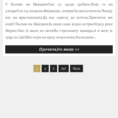
У Палми на МајоркиСви су људи срећни.Пије се на
улициСок од лимуна.Фијакери, лепшиОд виолончела,Чекају
вас на пристаништуДа вас одвезу до хотела.Причатзе ми
јошО Палми на Мајорки:Ја знам само једно острвоУсред реке
Марне.Оно је мало ко метаНа стрелишту вашара,А и моје је
срце ко јајеШто игра на врху водоскока.Господине...
Прочитајте више >>
1
2
3
367
Next