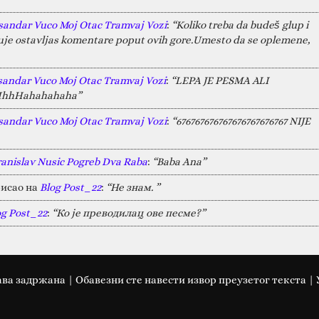
sandar Vuco Moj Otac Tramvaj Vozi
:
“Koliko treba da budeš glup i
juje ostavljas komentare poput ovih gore.Umesto da se oplemene,
sandar Vuco Moj Otac Tramvaj Vozi
:
“LEPA JE PESMA ALI
HAHhhHahahahaha”
sandar Vuco Moj Otac Tramvaj Vozi
:
“676767676767676767676767 NIJE
ranislav Nusic Pogreb Dva Raba
:
“Baba Ana”
исао на
Blog Post_22
:
“Не знам. ”
og Post_22
:
“Ко је преводилац ове песме?”
ава задржана | Oбавезни сте навести извор преузетог текста |