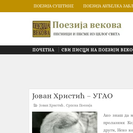
ПОЕЗИЈА СУШТИНЕ
ПОЕЗИЈА АНЂЕЛКА ЗАБ
ПОЧЕТНА
СВИ ПИСЦИ НА ПОЕЗИЈИ ВЕКО
Јован Христић – УГАО
Јован Христић
,
Српска Поезија
Ако знаш да и
пролазник Који
други, Неко ко