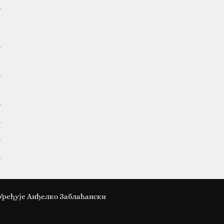
Уређује Анђелко Заблаћански