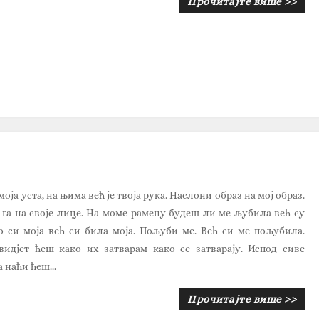
Прочитајте више >>
моја уста, на њима већ је твоја рука. Наслони образ на мој образ.
га на своје лице. На моме рамену будеш ли ме љубила већ су
ко си моја већ си била моја. Пољуби ме. Већ си ме пољубила.
видјет ћеш како их затварам како се затварају. Испод сиве
 наћи ћеш...
Прочитајте више >>