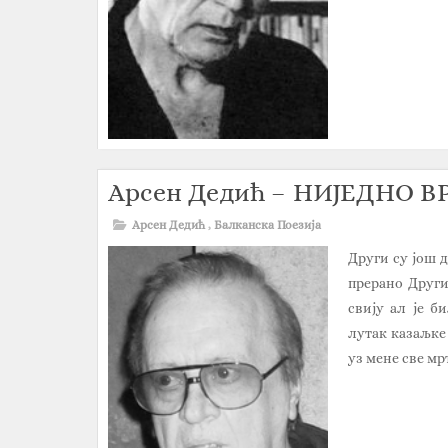
Арсен Дедић – НИЈЕДНО В
Арсен Дедић
,
Балканска Поезија
Други су још д
прерано Други
свију ал је б
лутак казаљке 
уз мене све мрт