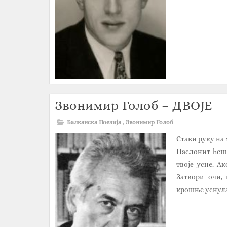
Звонимир Голоб – ДВОЈЕ
Балканска Поезија
,
Звонимир Голоб
Стави руку на 
Наслонит ћеш 
твоје усне. А
Затвори очи, 
крошње уснула