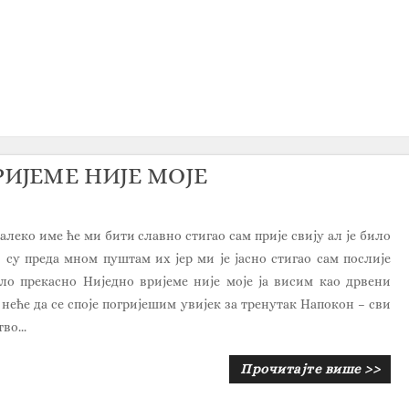
РИЈЕМЕ НИЈЕ МОЈЕ
алеко име ће ми бити славно стигао сам прије свију ал је било
 су преда мном пуштам их јер ми је јасно стигао сам послије
ило прекасно Ниједно вријеме није моје ја висим као дрвени
неће да се споје погријешим увијек за тренутак Напокон – сви
во...
Прочитајте више >>