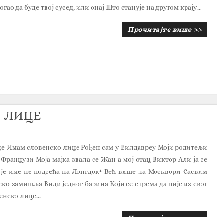
огао да буде твој сусед, или онај Што станује на другом крају...
Прочитајте више >>
О ЛИЦЕ
е Имам словенско лице Рођен сам у Вилдавреу Моји родитељи
Французи Моја мајка звала се Жан а мој отац Виктор Али ја се
је име не подсећа на Лонгдок¹ Већ више на Москвори Сасвим
еко замишља Види једног барина Који се спрема да пије из свог
нско лице...