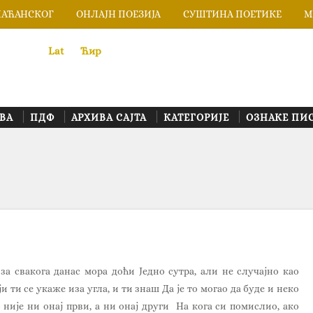
ЛАЋАНСКОГ
ОНЛАЈН ПОЕЗИЈА
СУШТИНА ПОЕТИКЕ
М
Lat
«
•»
Ћир
ВА
ПДФ
АРХИВА САЈТА
КАТЕГОРИЈЕ
ОЗНАКЕ ПИ
за свакога данас мора доћи Једно сутра, али не случајно као
 ти се укаже иза угла, и ти знаш Да је то могао да буде и неко
 није ни онај први, а ни онај други На кога си помислио, ако