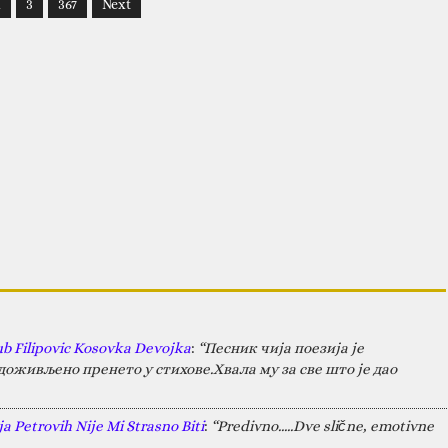
2
3
367
Next
ub Filipovic Kosovka Devojka
:
“Песник чија поезија је
оживљено пренето у стихове.Хвала му за све што је дао
a Petrovih Nije Mi Strasno Biti
:
“Predivno.....Dve slične, emotivne