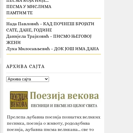
ПЕСМА КОЈА НИЈЕ…
ПЕСМА У МИСЛИМА
ПАМТИМ ТЕ
Нада Павловић – КАД ПОЧНЕШ БРОЈАТИ
САТЕ, ДАНЕ, ГОДИНЕ
Данијела Трајковић – ПИСМО ЊЕГОВОЈ
ЖЕНИ
Лука Милосављевић – ДОК ЈОШ ИМА ДАНА
АРХИВА САЈТА
Прелепа љубавна поезија познатих великих
песника, поезија о животу, родољубива
поезија, љубавна писма великана... све то