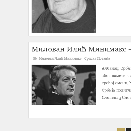
Милован Илић Минимакс 
Милован Илић Минимакс
,
Српска Поезија
Албанац Србин
због памети с
трећој смени,
Србија подигл
Словенац Слов