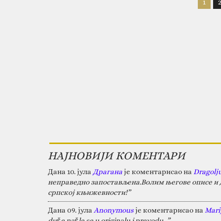
1
НАЈНОВИЈИ КОМЕНТАРИ
Дана 10. јула
Драгана
је коментарисао на
Dragolj
неправедно запостављена.Волим његове описе и д
српској књижевности!”
Дана 09. јула
Anonymous
је коментарисао на
Marij
duše našle se u originalu i prevodu...”