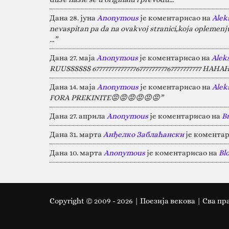
Дана 28. јуна
Anonymous
је коментарисао на
Alek
nevaspitan pa da na ovakvoj stranici,koja oplemen
…”
Дана 27. маја
Anonymous
је коментарисао на
Alek
RUUSSSSSS 67777777777777677777777767777777777 HA
Дана 14. маја
Anonymous
је коментарисао на
Alek
FORA PREKINITE😡😡😡😡😡😡”
Дана 27. априла
Anonymous
је коментарисао на
B
Дана 31. марта
Анђелко Заблаћански
је коментар
Дана 10. марта
Anonymous
је коментарисао на
Bl
Copyright © 2009 -
2026
| Поезија векова | Сва пр