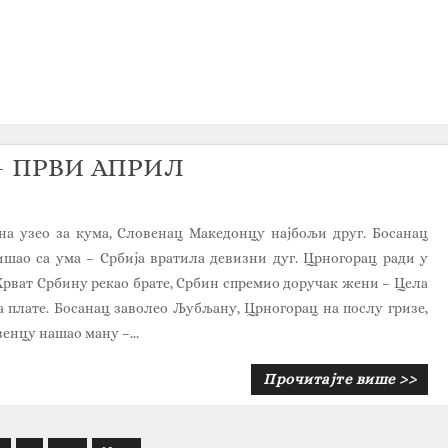
– ПРВИ АПРИЛ
а узео за кума, Словенац Македонцу најбољи друг. Босанац
ишао са ума – Србија вратила девизни дуг. Црногорац ради у
 Хрват Србину рекао брате, Србин спремио доручак жени – Цела
а плате. Босанац заволео Љубљану, Црногорац на послу гризе,
енцу нашао ману –...
Прочитајте више >>