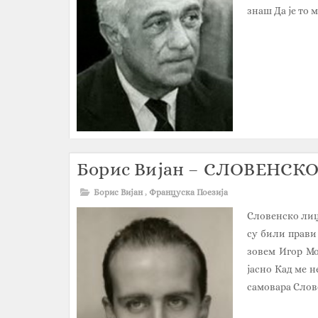
знаш Да је то м
Борис Вијан – СЛОВЕНСК
Борис Вијан
,
Француска Поезија
Словенско лиц
су били прави 
зовем Игор Мо
јасно Кад ме н
самовара Слове