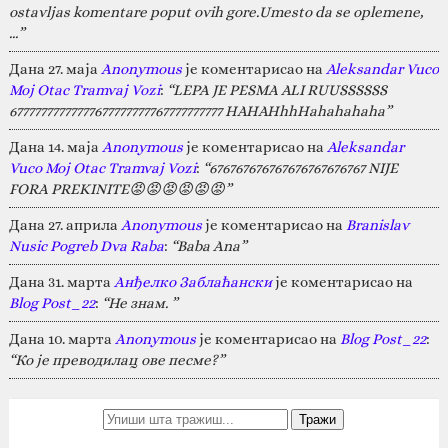
ostavljas komentare poput ovih gore.Umesto da se oplemene,
…”
Дана 27. маја
Anonymous
је коментарисао на
Aleksandar Vuco
Moj Otac Tramvaj Vozi
:
“LEPA JE PESMA ALI RUUSSSSSS
67777777777777677777777767777777777 HAHAHhhHahahahaha”
Дана 14. маја
Anonymous
је коментарисао на
Aleksandar
Vuco Moj Otac Tramvaj Vozi
:
“676767676767676767676767 NIJE
FORA PREKINITE😡😡😡😡😡😡”
Дана 27. априла
Anonymous
је коментарисао на
Branislav
Nusic Pogreb Dva Raba
:
“Baba Ana”
Дана 31. марта
Анђелко Заблаћански
је коментарисао на
Blog Post_22
:
“Не знам. ”
Дана 10. марта
Anonymous
је коментарисао на
Blog Post_22
:
“Ко је преводилац ове песме?”