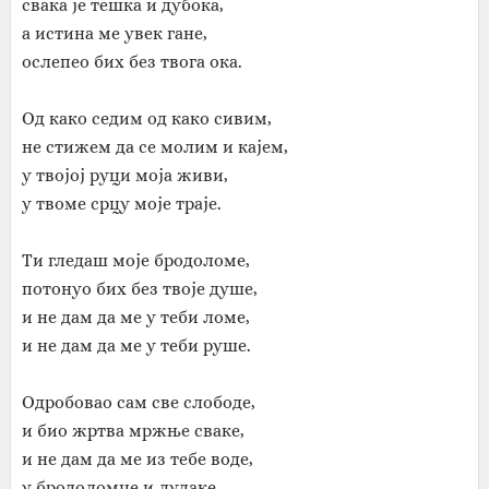
свака је тешка и дубока,
а истина ме увек гане,
ослепео бих без твога ока.
Од како седим од како сивим,
не стижем да се молим и кајем,
у твојој руци моја живи,
у твоме срцу моје траје.
Ти гледаш моје бродоломе,
потонуо бих без твоје душе,
и не дам да ме у теби ломе,
и не дам да ме у теби руше.
Одробовао сам све слободе,
и био жртва мржње сваке,
и не дам да ме из тебе воде,
у бродоломце и лудаке.