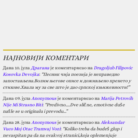
НАЈНОВИЈИ КОМЕНТАРИ
Дана 10. јула
Драгана
је коментарисао на
Dragoljub Filipovic
Kosovka Devojka
:
“Песник чија поезија је неправедно
запостављена.Волим његове описе и доживљено пренето у
стихове.Хвала му за све што је дао српској књижевности!”
Дана 09. јула
Anonymous
је коментарисао на
Marija Petrovih
Nije Mi Strasno Biti
:
“Predivno.....Dve slične, emotivne duše
našle se u originalu i prevodu...”
Дана 28. јуна
Anonymous
је коментарисао на
Aleksandar
Vuco Moj Otac Tramvaj Vozi
:
“Koliko treba da budeš glup i
nevaspitan pa da na ovakvoj stranici,koja oplemenjuje