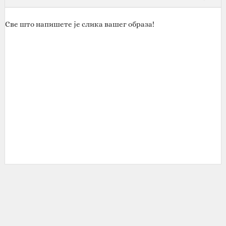
Све што напишете је слика вашег образа!