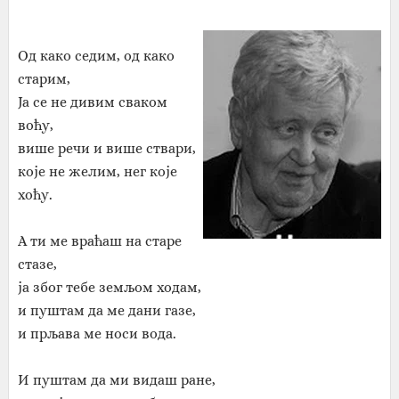
Од како седим, од како
старим,
Ја се не дивим сваком
воћу,
више речи и више ствари,
које не желим, нег које
хоћу.
А ти ме враћаш на старе
стазе,
ја због тебе земљом ходам,
и пуштам да ме дани газе,
и прљава ме носи вода.
И пуштам да ми видаш ране,