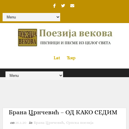
Lat
«
•»
Ћир
Брана Црнчевић – ОД КАКО СЕДИМ
on
26.1.20
in
Брана Црнчевић
,
Српска поезија