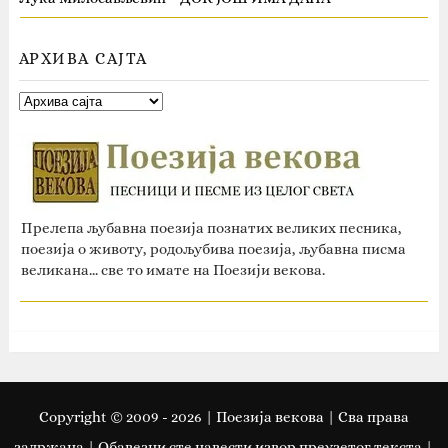
АРХИВА САЈТА
Прелепа љубавна поезија познатих великих песника,
поезија о животу, родољубива поезија, љубавна писма
великана... све то имате на Поезији векова.
Copyright © 2009 -
2026
| Поезија векова | Сва права
задржана | Oбавезни сте навести извор преузетог текста |