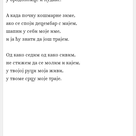
А када почну кошмарне зиме,
ако се споји децембар с мајем,
шапни у себи моје име,
и ја ћу знати да још трајем.
Од како седим од како сивим,
не стижем да се молим и кајем,
у твојој руци моја живи,
у твоме срцу моје траје.