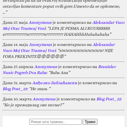
nevaspitan pa da na ovakvoj stranici,koja oplemenjuje
ostavljas komentare poput ovih gore.Umesto da se oplemene,
…”
Дана 27. маја
Anonymous
је коментарисао на
Aleksandar Vuco
Moj Otac Tramvaj Vozi
:
“LEPA JE PESMA ALI RUUSSSSSS
67777777777777677777777767777777777 HAHAHhhHahahahaha”
Дана 14. маја
Anonymous
је коментарисао на
Aleksandar
Vuco Moj Otac Tramvaj Vozi
:
“676767676767676767676767 NIJE
FORA PREKINITE😡😡😡😡😡😡”
Дана 27. априла
Anonymous
је коментарисао на
Branislav
Nusic Pogreb Dva Raba
:
“Baba Ana”
Дана 31. марта
Анђелко Заблаћански
је коментарисао на
Blog Post_22
:
“Не знам. ”
Дана 10. марта
Anonymous
је коментарисао на
Blog Post_22
:
“Ко је преводилац ове песме?”