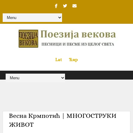
Lat
«
•»
Ћир
Весна Крмпотић | МНОГОСТРУКИ
ЖИВОТ