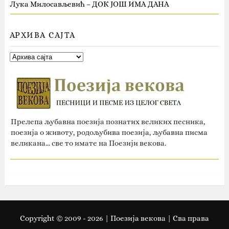
Лука Милосављевић – ДОК ЈОШ ИМА ДАНА
АРХИВА САЈТА
Прелепа љубавна поезија познатих великих песника,
поезија о животу, родољубива поезија, љубавна писма
великана... све то имате на Поезији векова.
Copyright © 2009 -
2026
| Поезија векова | Сва права