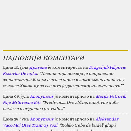
НАЈНОВИЈИ КОМЕНТАРИ
Дана 10. јула
Драгана
је коментарисао на
Dragoljub Filipovic
Kosovka Devojka
:
“Песник чија поезија је неправедно
запостављена.Волим његове описе и доживљено пренето у
стихове.Хвала му за све што је дао српској књижевности!”
Дана 09. јула
Anonymous
је коментарисао на
Marija Petrovih
Nije Mi Strasno Biti
:
“Predivno.....Dve slične, emotivne duše
našle se u originalu i prevodu...”
Дана 28. јуна
Anonymous
је коментарисао на
Aleksandar
Vuco Moj Otac Tramvaj Vozi
:
“Koliko treba da budeš glup i