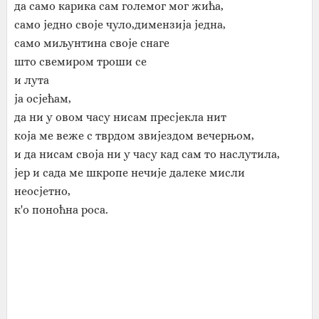
да само карика сам големог мог жића,
само једно своје чуло,димензија једна,
само миљунтина своје снаге
што свемиром троши се
и лута
ја осјећам,
да ни у овом часу нисам пресјекла нит
која ме веже с тврдом звијездом вечерњом,
и да нисам своја ни у часу кад сам то наслутила,
јер и сада ме шкропе нечије далеке мисли
неосјетно,
к'о поноћна роса.