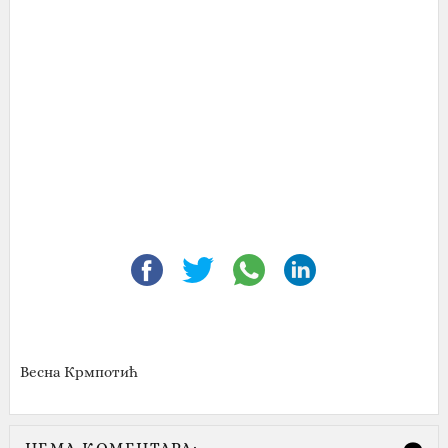
Весна Крмпотић