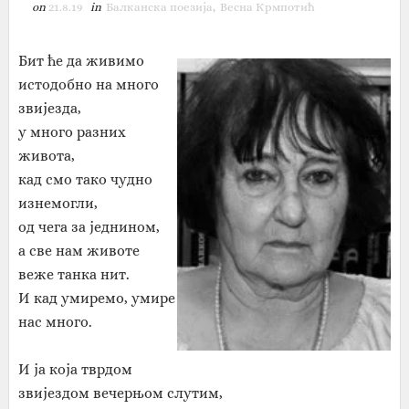
on
21.8.19
in
Балканска поезија
,
Весна Крмпотић
Бит ће да живимо
истодобно на много
звијезда,
у много разних
живота,
кад смо тако чудно
изнемогли,
од чега за једнином,
а све нам животе
веже танка нит.
И кад умиремо, умире
нас много.
И ја која тврдом
звијездом вечерњом слутим,