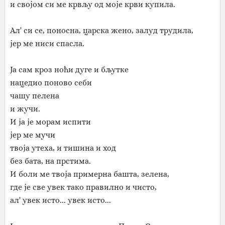
и својом си ме крвљу од моје крви купила.
Ал' си се, поносна, царска жено, залуд трудила,
јер ме ниси спасла.
Ја сам кроз ноћи дуге и бљутке
нацедио поново себи
чашу пелена
и жучи.
И ја је морам испити
јер ме мучи
твоја утеха, и тишина и ход
без бата, на прстима.
И боли ме твоја примерна башта, зелена,
где је све увек тако правилно и чисто,
ал' увек исто... увек исто...