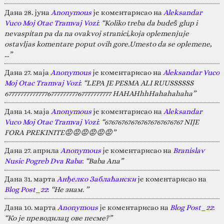
Дана 28. јуна
Anonymous
је коментарисао на
Aleksandar
Vuco Moj Otac Tramvaj Vozi
:
“Koliko treba da budeš glup i
nevaspitan pa da na ovakvoj stranici,koja oplemenjuje
ostavljas komentare poput ovih gore.Umesto da se oplemene,
…”
Дана 27. маја
Anonymous
је коментарисао на
Aleksandar Vuco
Moj Otac Tramvaj Vozi
:
“LEPA JE PESMA ALI RUUSSSSSS
67777777777777677777777767777777777 HAHAHhhHahahahaha”
Дана 14. маја
Anonymous
је коментарисао на
Aleksandar
Vuco Moj Otac Tramvaj Vozi
:
“676767676767676767676767 NIJE
FORA PREKINITE😡😡😡😡😡😡”
Дана 27. априла
Anonymous
је коментарисао на
Branislav
Nusic Pogreb Dva Raba
:
“Baba Ana”
Дана 31. марта
Анђелко Заблаћански
је коментарисао на
Blog Post_22
:
“Не знам. ”
Дана 10. марта
Anonymous
је коментарисао на
Blog Post_22
:
“Ко је преводилац ове песме?”