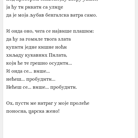
ја ћу ти рикати са улице
да је моја љубав бенгалска ватра само.
И онда оно, чега се највише плашим:
да ћу за гомиле твога злата
купити једне кишне ноћи
хиљаду кукавних Пилата,
који ће те грешно осудити...
И онда се... више...
нећеш... пробудити...
Нећеш се... више... пробудити.
Ох, пусти ме натраг у моје пролеће
поносна, царска жено!