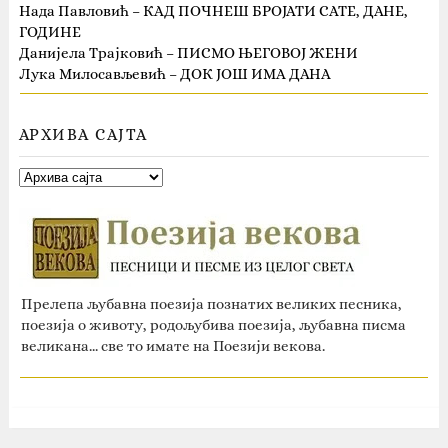
Нада Павловић – КАД ПОЧНЕШ БРОЈАТИ САТЕ, ДАНЕ,
ГОДИНЕ
Данијела Трајковић – ПИСМО ЊЕГОВОЈ ЖЕНИ
Лука Милосављевић – ДОК ЈОШ ИМА ДАНА
АРХИВА САЈТА
Прелепа љубавна поезија познатих великих песника,
поезија о животу, родољубива поезија, љубавна писма
великана... све то имате на Поезији векова.