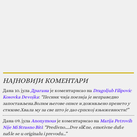
НАЈНОВИЈИ КОМЕНТАРИ
Дана 10. јула
Драгана
је коментарисао на
Dragoljub Filipovic
Kosovka Devojka
:
“Песник чија поезија је неправедно
запостављена.Волим његове описе и доживљено пренето у
стихове.Хвала му за све што је дао српској књижевности!”
Дана 09. јула
Anonymous
је коментарисао на
Marija Petrovih
Nije Mi Strasno Biti
:
“Predivno.....Dve slične, emotivne duše
našle se u originalu i prevodu...”