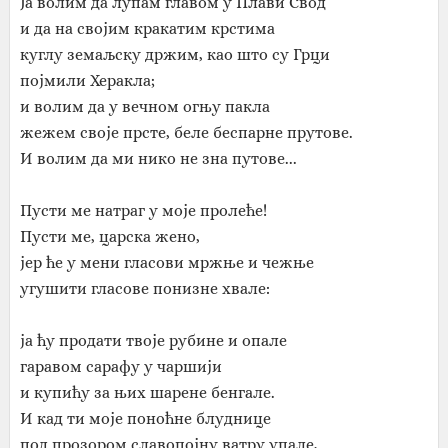
Ја волим да лупам главом у Плави Свод
и да на својим кракатим крстима
куглу земаљску држим, као што су Грци
појмили Херакла;
и волим да у вечном огњу пакла
жежем своје прсте, беле беспарне прутове.
И волим да ми нико не зна путове...
Пусти ме натраг у моје пролеће!
Пусти ме, царска жено,
јер ће у мени гласови мржње и чежње
угушити гласове понизне хвале:
ја ћу продати твоје рубине и опале
гаравом сарафу у чаршији
и купићу за њих шарене бенгале.
И кад ти моје поноћне блуднице
под прозором славопојну ватру упале,