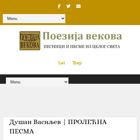
Lat
«
•»
Ћир
Душан Васиљев | ПРОЛЕЋНА
ПЕСМА