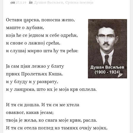
on
27.3.19
in
Душан Васиљев
,
Српска поезија
Остави царска, поносна жено,
маште о љубави,
која ће се једном и себе одрећи,
и снове о лажној срећи,
и слушај мирно шта ћу ти рећи:
Ја сам пјан лежао у блату
првих Пролетњих Киша,
и у блуду и у разврату,
и у ланцима, што их је моја крв оплела.
И ти си дошла. И ти си ме хтела
оваквог, какав јесам;
твоја је жеља, ко снага моје крви, расла.
И ти си отела поглед из тамних очију мојих,