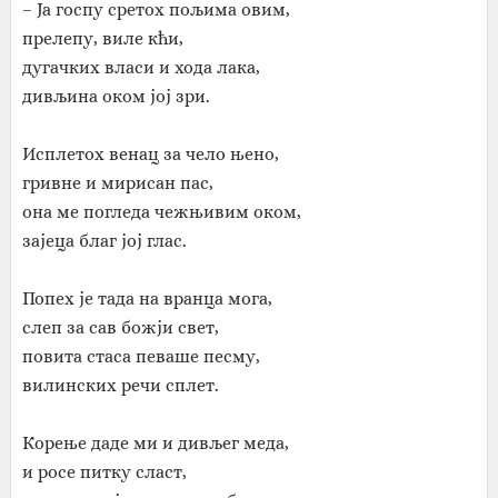
– Ја госпу сретох пољима овим,
прелепу, виле кћи,
дугачких власи и хода лака,
дивљина оком јој зри.
Исплетох венац за чело њено,
гривне и мирисан пас,
она ме погледа чежњивим оком,
зајеца благ јој глас.
Попех је тада на вранца мога,
слеп за сав божји свет,
повита стаса певаше песму,
вилинских речи сплет.
Корење даде ми и дивљег меда,
и росе питку сласт,