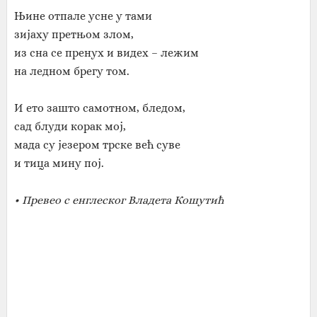
Њине отпале усне у тами
зијаху претњом злом,
из сна се пренух и видех – лежим
на ледном брегу том.
И ето зашто самотном, бледом,
сад блуди корак мој,
мада су језером трске већ суве
и тица мину пој.
• Превео с енглеског Владета Кошутић