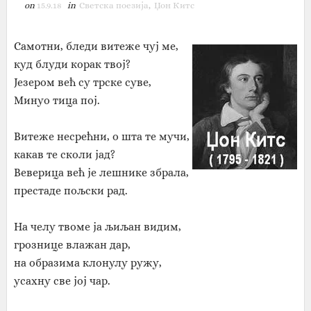
on
15.9.18
in
Светска поезија
,
Џон Китс‎
Самотни, бледи витеже чуј ме,
куд блуди корак твој?
Језером већ су трске суве,
Минуо тица пој.
Витеже несрећни, о шта те мучи,
какав те сколи јад?
Веверица већ је лешнике збрала,
престаде пољски рад.
На челу твоме ја љиљан видим,
грознице влажан дар,
на образима клонулу ружу,
усахну све јој чар.