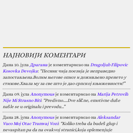
НАЈНОВИЈИ КОМЕНТАРИ
Дана 10. јула
Драгана
је коментарисао на
Dragoljub Filipovic
Kosovka Devojka
:
“Песник чија поезија је неправедно
запостављена.Волим његове описе и доживљено пренето у
стихове.Хвала му за све што је дао српској књижевности!”
Дана 09. јула
Anonymous
је коментарисао на
Marija Petrovih
Nije Mi Strasno Biti
:
“Predivno.....Dve slične, emotivne duše
našle se u originalu i prevodu...”
Дана 28. јуна
Anonymous
је коментарисао на
Aleksandar
Vuco Moj Otac Tramvaj Vozi
:
“Koliko treba da budeš glup i
nevaspitan pa da na ovakvoj stranici,koja oplemenjuje