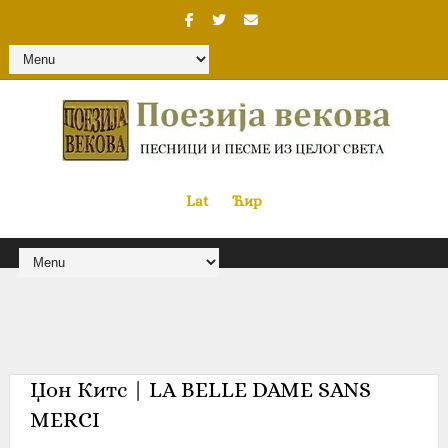
Lat
«
•»
Ћир
Џон Китс | LA BELLE DAME SANS
MERCI