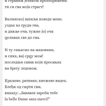
и страним језиком прозборимени:
ти си сва моја страст!
Вилинској шпиљи поведе мене,
уздах из груди гна,
и дивље очи, тужне јој очи
целивах све до сна.
И ту сањасмо на маховини,
и сних, вај срцу мом!
последњи санак који просањах
на брегу леденом.
Краљеве, ратнике, кнежеве видех.
Блеђи од смрти сви,
викаху: „Занавек зароби тебе
la belle Dame sans merci!“