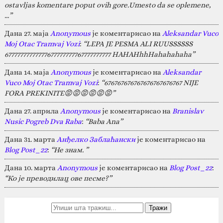
ostavljas komentare poput ovih gore.Umesto da se oplemene,
…”
Дана 27. маја
Anonymous
је коментарисао на
Aleksandar Vuco
Moj Otac Tramvaj Vozi
:
“LEPA JE PESMA ALI RUUSSSSSS
67777777777777677777777767777777777 HAHAHhhHahahahaha”
Дана 14. маја
Anonymous
је коментарисао на
Aleksandar
Vuco Moj Otac Tramvaj Vozi
:
“676767676767676767676767 NIJE
FORA PREKINITE😡😡😡😡😡😡”
Дана 27. априла
Anonymous
је коментарисао на
Branislav
Nusic Pogreb Dva Raba
:
“Baba Ana”
Дана 31. марта
Анђелко Заблаћански
је коментарисао на
Blog Post_22
:
“Не знам. ”
Дана 10. марта
Anonymous
је коментарисао на
Blog Post_22
:
“Ко је преводилац ове песме?”