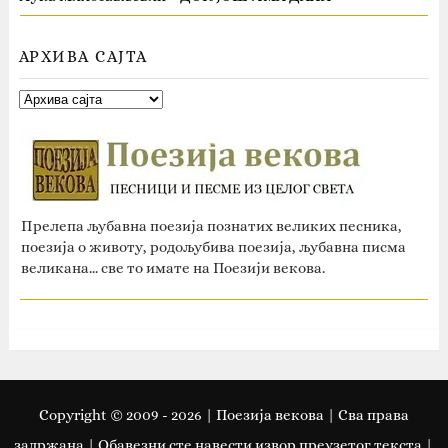
АРХИВА САЈТА
Прелепа љубавна поезија познатих великих песника,
поезија о животу, родољубива поезија, љубавна писма
великана... све то имате на Поезији векова.
Copyright © 2009 -
2026
| Поезија векова | Сва права
задржана | Oбавезни сте навести извор преузетог текста |