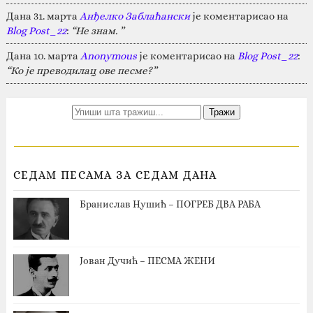
Дана 31. марта
Анђелко Заблаћански
је коментарисао на
Blog Post_22
:
“Не знам. ”
Дана 10. марта
Anonymous
је коментарисао на
Blog Post_22
:
“Ко је преводилац ове песме?”
СЕДАМ ПЕСАМА ЗА СЕДАМ ДАНА
Бранислав Нушић – ПОГРЕБ ДВА РАБА
Јован Дучић – ПЕСМА ЖЕНИ