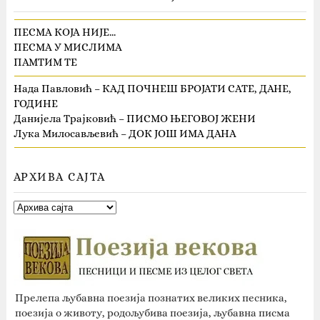
ПЕСМА КОЈА НИЈЕ…
ПЕСМА У МИСЛИМА
ПАМТИМ ТЕ
Нада Павловић – КАД ПОЧНЕШ БРОЈАТИ САТЕ, ДАНЕ,
ГОДИНЕ
Данијела Трајковић – ПИСМО ЊЕГОВОЈ ЖЕНИ
Лука Милосављевић – ДОК ЈОШ ИМА ДАНА
АРХИВА САЈТА
Прелепа љубавна поезија познатих великих песника,
поезија о животу, родољубива поезија, љубавна писма