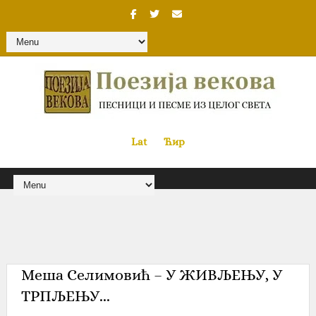
Lat
«
•»
Ћир
Меша Селимовић – У ЖИВЉЕЊУ, У
ТРПЉЕЊУ...