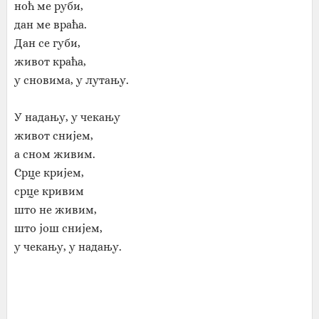
ноћ ме руби,
дан ме враћа.
Дан се губи,
живот краћа,
у сновима, у лутању.
У надању, у чекању
живот снијем,
а сном живим.
Срце кријем,
срце кривим
што не живим,
што још снијем,
у чекању, у надању.