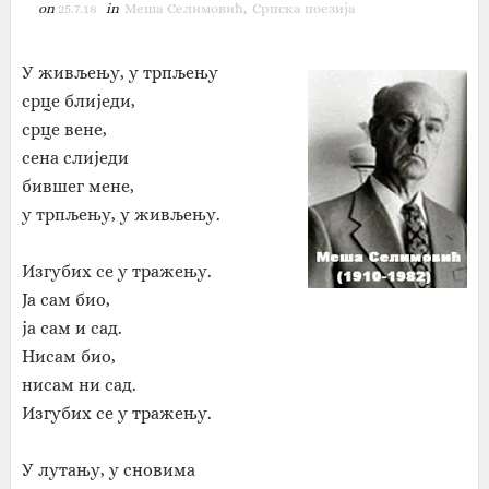
on
25.7.18
in
Меша Селимовић
,
Српска поезија
У живљењу, у трпљењу
срце блиједи,
срце вене,
сена слиједи
бившег мене,
у трпљењу, у живљењу.
Изгубих се у тражењу.
Ја сам био,
ја сам и сад.
Нисам био,
нисам ни сад.
Изгубих се у тражењу.
У лутању, у сновима