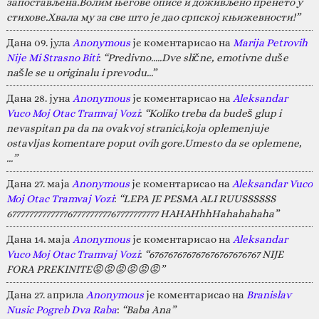
запостављена.Волим његове описе и доживљено пренето у
стихове.Хвала му за све што је дао српској књижевности!”
Дана 09. јула
Anonymous
је коментарисао на
Marija Petrovih
Nije Mi Strasno Biti
:
“Predivno.....Dve slične, emotivne duše
našle se u originalu i prevodu...”
Дана 28. јуна
Anonymous
је коментарисао на
Aleksandar
Vuco Moj Otac Tramvaj Vozi
:
“Koliko treba da budeš glup i
nevaspitan pa da na ovakvoj stranici,koja oplemenjuje
ostavljas komentare poput ovih gore.Umesto da se oplemene,
…”
Дана 27. маја
Anonymous
је коментарисао на
Aleksandar Vuco
Moj Otac Tramvaj Vozi
:
“LEPA JE PESMA ALI RUUSSSSSS
67777777777777677777777767777777777 HAHAHhhHahahahaha”
Дана 14. маја
Anonymous
је коментарисао на
Aleksandar
Vuco Moj Otac Tramvaj Vozi
:
“676767676767676767676767 NIJE
FORA PREKINITE😡😡😡😡😡😡”
Дана 27. априла
Anonymous
је коментарисао на
Branislav
Nusic Pogreb Dva Raba
:
“Baba Ana”