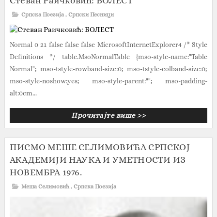
Стеван Раичковић: БОЛЕСТ
Српска Поезија
,
Српски Песници
Normal 0 21 false false false MicrosoftInternetExplorer4 /* Style
Definitions */ table.MsoNormalTable {mso-style-name:"Table
Normal"; mso-tstyle-rowband-size:0; mso-tstyle-colband-size:0;
mso-style-noshow:yes; mso-style-parent:""; mso-padding-
alt:0cm...
Прочитајте више >>
ПИСМО МЕШЕ СЕЛИМОВИЋА СРПСКОЈ
АКАДЕМИЈИ НАУКА И УМЕТНОСТИ ИЗ
НОВЕМБРА 1976.
Меша Селимовић
,
Српска Поезија