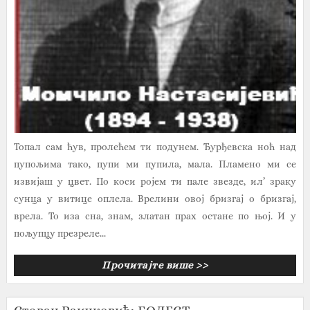
Топал сам ћув, пролећем ти подунем. Ђурђевска ноћ над
пупољима тако, пупи ми пупила, мала. Пламено ми се
извијаш у цвет. По коси ројем ти пале звезде, ил’ зраку
сунца у витице оплела. Врелини овој бризгај о бризгај,
врела. То иза сна, знам, златан прах остане по њој. И у
пољупцу презреле...
Прочитајте више >>