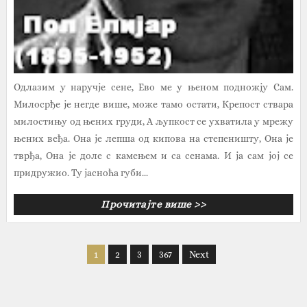
Одлазим у наручје сене, Ево ме у њеном подножју Сам.
Милосрђе је негде више, може тамо остати, Крепост ствара
милостињу од њених груди, А љупкост се ухватила у мрежу
њених веђа. Она је лепша од кипова на степеништу, Она је
тврђа, Она је доле с камењем и са сенама. И ја сам јој се
придружио. Ту јасноћа губи...
Прочитајте више >>
1
2
3
367
Next