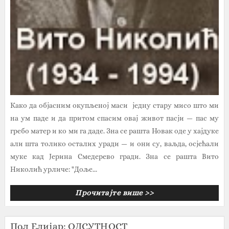
Како да објасним окупљеној маси једну стару мисо што ми
на ум паде и да притом спасим овај живот пасји — пас му
гребо матер и ко ми га даде. Зна се рашта Новак оде у хајдуке
али шта толико осталих уради — и они су, ваљда, осјећали
муке кад Јерина Смедерево гради. Зна се рашта Вито
Николић урличе: "Доље...
Прочитајте више >>
Пол Елијар: ОДСУТНОСТ