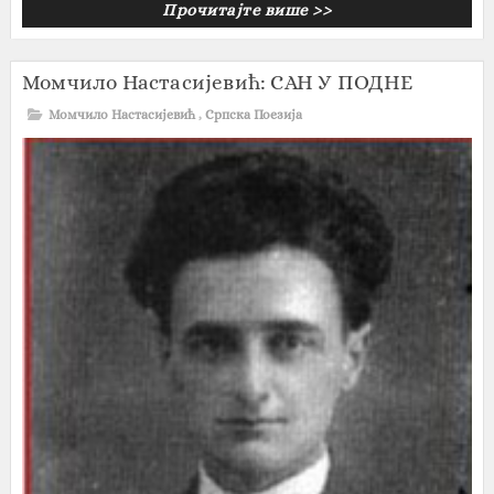
Прочитајте више >>
Момчило Настасијевић: САН У ПОДНЕ
Момчило Настасијевић
,
Српска Поезија