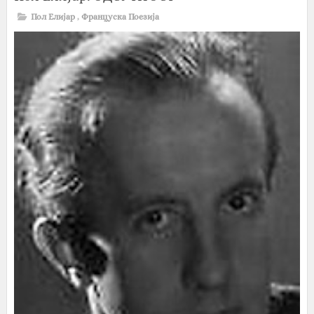
Пол Елијар
,
Француска Поезија