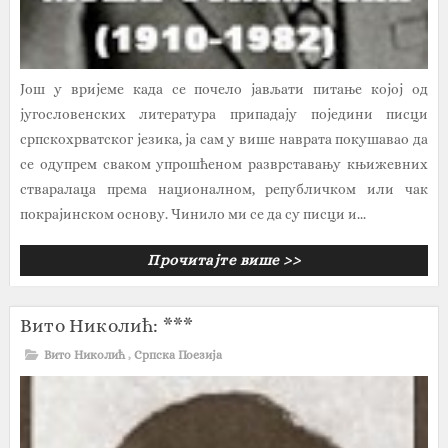
Још у вријеме када се почело јављати питање којој од
југословенских литература припадају поједини писци
српскохрватског језика, ја сам у више наврата покушавао да
се одупрем сваком упрошћеном разврставању књижевних
стваралаца према националном, републичком или чак
покрајинском основу. Чинило ми се да су писци и...
Прочитајте више >>
Вито Николић: ***
Вито Николић
,
Српска Поезија