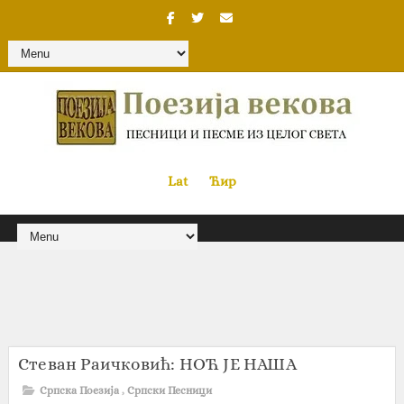
Lat
«
•»
Ћир
Стеван Раичковић: НОЋ ЈЕ НАША
Српска Поезија
,
Српски Песници