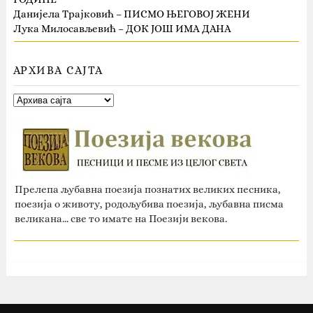
Данијела Трајковић – ПИСМО ЊЕГОВОЈ ЖЕНИ
Лука Милосављевић – ДОК ЈОШ ИМА ДАНА
АРХИВА САЈТА
Прелепа љубавна поезија познатих великих песника,
поезија о животу, родољубива поезија, љубавна писма
великана... све то имате на Поезији векова.