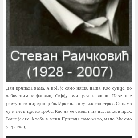
Дан припада вама. А ноћ је само наша, наша. Као сунце, по
забаченим кафанама, Сијају очи, реч и чаша. Неће нас
растурити ниједно доба. Мрак нас окупља као страх. Са нама
су и песници из гроба: Као да се смеши, на нас, њихов прах.
Ваше је све. А теби и мени Припада само мало, мало. Ми смо
у краткој,...