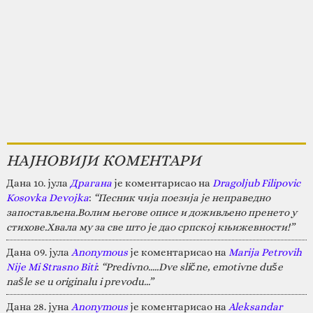
НАЈНОВИЈИ КОМЕНТАРИ
Дана 10. јула
Драгана
је коментарисао на
Dragoljub Filipovic
Kosovka Devojka
:
“Песник чија поезија је неправедно
запостављена.Волим његове описе и доживљено пренето у
стихове.Хвала му за све што је дао српској књижевности!”
Дана 09. јула
Anonymous
је коментарисао на
Marija Petrovih
Nije Mi Strasno Biti
:
“Predivno.....Dve slične, emotivne duše
našle se u originalu i prevodu...”
Дана 28. јуна
Anonymous
је коментарисао на
Aleksandar