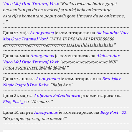
Vuco Moj Otac Tramvaj Vozi
:
“Koliko treba da budeš glup i
nevaspitan pa da na ovakvoj stranici,koja oplemenjuje
ostavljas komentare poput ovih gore.Umesto da se oplemene,
…”
Дана 27. маја
Anonymous
је коментарисао на
Aleksandar Vuco
Moj Otac Tramvaj Vozi
:
“LEPA JE PESMA ALI RUUSSSSSS
67777777777777677777777767777777777 HAHAHhhHahahahaha”
Дана 14. маја
Anonymous
је коментарисао на
Aleksandar
Vuco Moj Otac Tramvaj Vozi
:
“676767676767676767676767 NIJE
FORA PREKINITE😡😡😡😡😡😡”
Дана 27. априла
Anonymous
је коментарисао на
Branislav
Nusic Pogreb Dva Raba
:
“Baba Ana”
Дана 31. марта
Анђелко Заблаћански
је коментарисао на
Blog Post_22
:
“Не знам. ”
Дана 10. марта
Anonymous
је коментарисао на
Blog Post_22
:
“Ко је преводилац ове песме?”