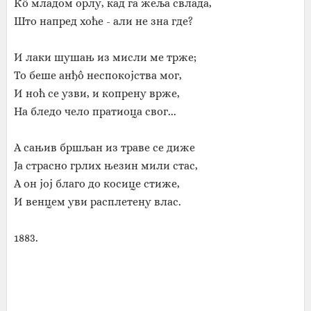
Кô младом орлу, кад га жеља свлада,
Што напред хоће - али не зна где?
И лаки шушањ из мисли ме трже;
То беше анђô неспокојства мог,
И ноћ се узви, и копрену врже,
На бледо чело пратиоца свог...
А сањив бршљан из траве се диже
Ја страсно грлих њезин мили стас,
А он јој благо до косице стиже,
И венцем уви расплетену влас.
1883.