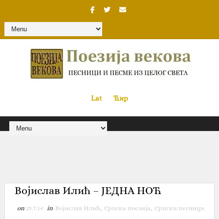
Lat
«
•»
Ћир
Војислав Илић – ЈЕДНА НОЋ
on
25.7.14
in
Војислав Илић
,
Српска поезија
,
Српски песници