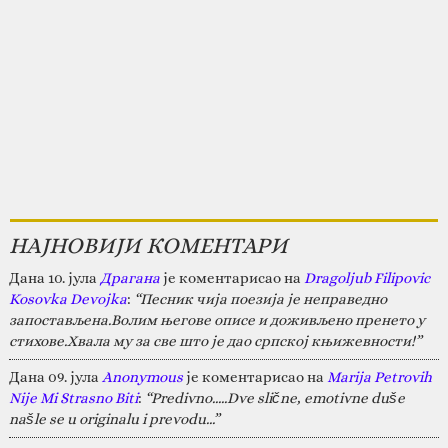
НАЈНОВИЈИ КОМЕНТАРИ
Дана 10. јула
Драгана
је коментарисао на
Dragoljub Filipovic
Kosovka Devojka
:
“Песник чија поезија је неправедно
запостављена.Волим његове описе и доживљено пренето у
стихове.Хвала му за све што је дао српској књижевности!”
Дана 09. јула
Anonymous
је коментарисао на
Marija Petrovih
Nije Mi Strasno Biti
:
“Predivno.....Dve slične, emotivne duše
našle se u originalu i prevodu...”