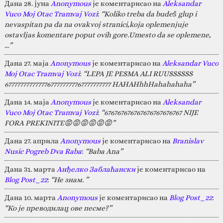
Дана 28. јуна
Anonymous
је коментарисао на
Aleksandar
Vuco Moj Otac Tramvaj Vozi
:
“Koliko treba da budeš glup i
nevaspitan pa da na ovakvoj stranici,koja oplemenjuje
ostavljas komentare poput ovih gore.Umesto da se oplemene,
…”
Дана 27. маја
Anonymous
је коментарисао на
Aleksandar Vuco
Moj Otac Tramvaj Vozi
:
“LEPA JE PESMA ALI RUUSSSSSS
67777777777777677777777767777777777 HAHAHhhHahahahaha”
Дана 14. маја
Anonymous
је коментарисао на
Aleksandar
Vuco Moj Otac Tramvaj Vozi
:
“676767676767676767676767 NIJE
FORA PREKINITE😡😡😡😡😡😡”
Дана 27. априла
Anonymous
је коментарисао на
Branislav
Nusic Pogreb Dva Raba
:
“Baba Ana”
Дана 31. марта
Анђелко Заблаћански
је коментарисао на
Blog Post_22
:
“Не знам. ”
Дана 10. марта
Anonymous
је коментарисао на
Blog Post_22
:
“Ко је преводилац ове песме?”