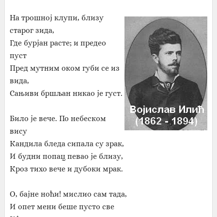
На трошној клупи, близу
старог зида,
Где бурјан расте; и предео
пуст
Пред мутним оком губи се из
вида,
Сањиви бршљан никао је густ.
Било је вече. По небеском
вису
Кандила бледа сипала су зрак,
И будни попац певао је близу,
Кроз тихо вече и дубоки мрак.
О, бајне ноћи! мислио сам тада,
И опет мени беше пусто све