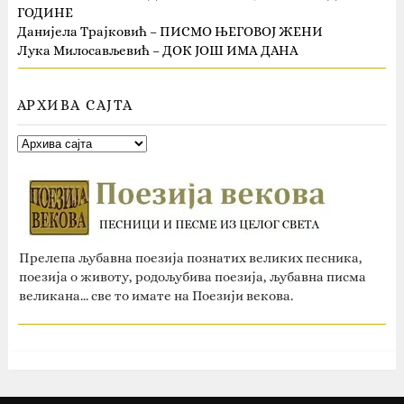
ГОДИНЕ
Данијела Трајковић – ПИСМО ЊЕГОВОЈ ЖЕНИ
Лука Милосављевић – ДОК ЈОШ ИМА ДАНА
АРХИВА САЈТА
Прелепа љубавна поезија познатих великих песника,
поезија о животу, родољубива поезија, љубавна писма
великана... све то имате на Поезији векова.