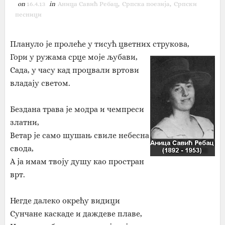
on
16.4.13
in
Аница Савић Ребац
,
Српска поезија
,
Српски
песници
Плануло је пролеће у тисућ цветних струкова,
Гори у ружама срце моје љубави,
Сада, у часу кад процвали вртови
владају светом.
Бездана трава је модра и чемпреси
златни,
Ветар је само шушањ свиле небесна
свода,
А ја имам твоју душу као простран
врт.
Негде далеко окрећу видици
Сунчане каскаде и даждеве плаве,