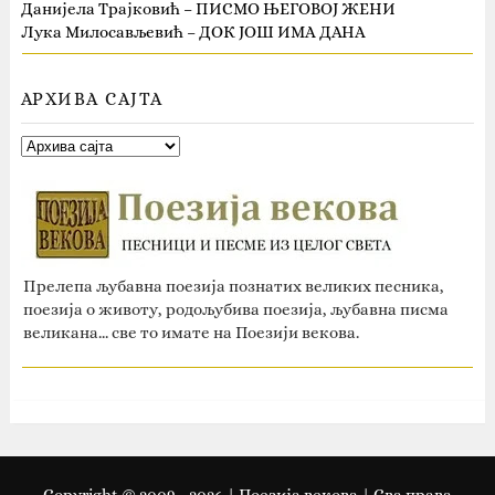
Данијела Трајковић – ПИСМО ЊЕГОВОЈ ЖЕНИ
Лука Милосављевић – ДОК ЈОШ ИМА ДАНА
АРХИВА САЈТА
Прелепа љубавна поезија познатих великих песника,
поезија о животу, родољубива поезија, љубавна писма
великана... све то имате на Поезији векова.