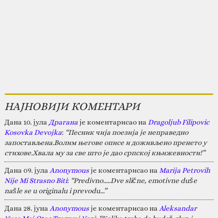
НАЈНОВИЈИ КОМЕНТАРИ
Дана 10. јула
Драгана
је коментарисао на
Dragoljub Filipovic
Kosovka Devojka
:
“Песник чија поезија је неправедно
запостављена.Волим његове описе и доживљено пренето у
стихове.Хвала му за све што је дао српској књижевности!”
Дана 09. јула
Anonymous
је коментарисао на
Marija Petrovih
Nije Mi Strasno Biti
:
“Predivno.....Dve slične, emotivne duše
našle se u originalu i prevodu...”
Дана 28. јуна
Anonymous
је коментарисао на
Aleksandar