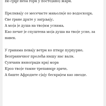
Но срце неба гори у постојаној жари.
Преливају се месечасте мањолије ко водоскоци,
Све гране дрхте у загрљају,
А моја је душа на твојим уснама,
Као печат је спуштена моја душа на твоје усне, за
навек.
У гранама певају ветри ко птице пурпурне,
Безграничног пролећа нишу нас вали.
Сунчани виногради крај мора
Кроз твоје тамне трепавице зраче,
А баште Афродите сјају бескрајем као звезде.