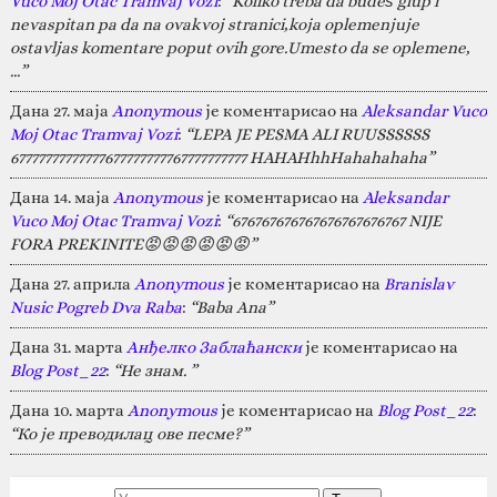
Vuco Moj Otac Tramvaj Vozi
:
“Koliko treba da budeš glup i
nevaspitan pa da na ovakvoj stranici,koja oplemenjuje
ostavljas komentare poput ovih gore.Umesto da se oplemene,
…”
Дана 27. маја
Anonymous
је коментарисао на
Aleksandar Vuco
Moj Otac Tramvaj Vozi
:
“LEPA JE PESMA ALI RUUSSSSSS
67777777777777677777777767777777777 HAHAHhhHahahahaha”
Дана 14. маја
Anonymous
је коментарисао на
Aleksandar
Vuco Moj Otac Tramvaj Vozi
:
“676767676767676767676767 NIJE
FORA PREKINITE😡😡😡😡😡😡”
Дана 27. априла
Anonymous
је коментарисао на
Branislav
Nusic Pogreb Dva Raba
:
“Baba Ana”
Дана 31. марта
Анђелко Заблаћански
је коментарисао на
Blog Post_22
:
“Не знам. ”
Дана 10. марта
Anonymous
је коментарисао на
Blog Post_22
:
“Ко је преводилац ове песме?”