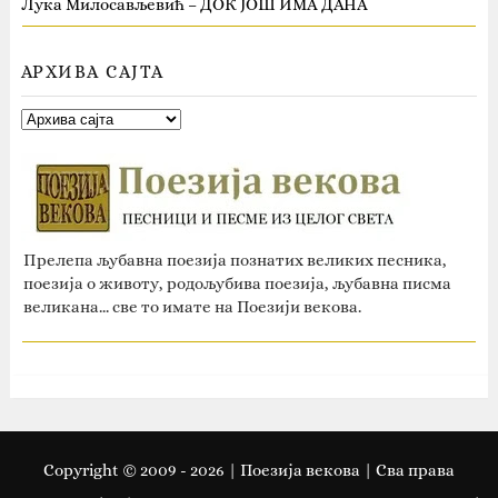
Лука Милосављевић – ДОК ЈОШ ИМА ДАНА
АРХИВА САЈТА
Прелепа љубавна поезија познатих великих песника,
поезија о животу, родољубива поезија, љубавна писма
великана... све то имате на Поезији векова.
Copyright © 2009 -
2026
| Поезија векова | Сва права