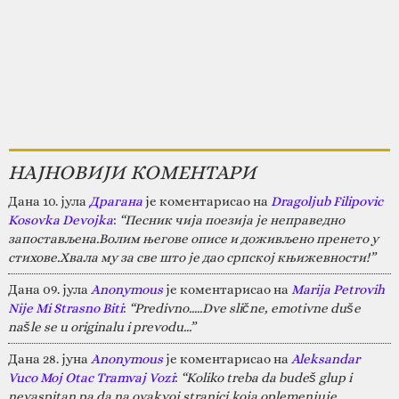
НАЈНОВИЈИ КОМЕНТАРИ
Дана 10. јула
Драгана
је коментарисао на
Dragoljub Filipovic
Kosovka Devojka
:
“Песник чија поезија је неправедно
запостављена.Волим његове описе и доживљено пренето у
стихове.Хвала му за све што је дао српској књижевности!”
Дана 09. јула
Anonymous
је коментарисао на
Marija Petrovih
Nije Mi Strasno Biti
:
“Predivno.....Dve slične, emotivne duše
našle se u originalu i prevodu...”
Дана 28. јуна
Anonymous
је коментарисао на
Aleksandar
Vuco Moj Otac Tramvaj Vozi
:
“Koliko treba da budeš glup i
nevaspitan pa da na ovakvoj stranici,koja oplemenjuje