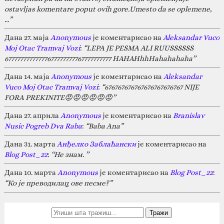
ostavljas komentare poput ovih gore.Umesto da se oplemene,
…”
Дана 27. маја
Anonymous
је коментарисао на
Aleksandar Vuco
Moj Otac Tramvaj Vozi
:
“LEPA JE PESMA ALI RUUSSSSSS
67777777777777677777777767777777777 HAHAHhhHahahahaha”
Дана 14. маја
Anonymous
је коментарисао на
Aleksandar
Vuco Moj Otac Tramvaj Vozi
:
“676767676767676767676767 NIJE
FORA PREKINITE😡😡😡😡😡😡”
Дана 27. априла
Anonymous
је коментарисао на
Branislav
Nusic Pogreb Dva Raba
:
“Baba Ana”
Дана 31. марта
Анђелко Заблаћански
је коментарисао на
Blog Post_22
:
“Не знам. ”
Дана 10. марта
Anonymous
је коментарисао на
Blog Post_22
:
“Ко је преводилац ове песме?”