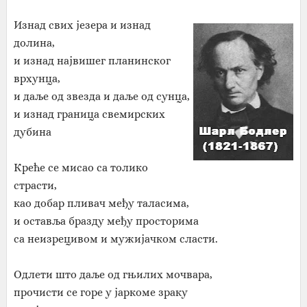
Изнад свих језера и изнад
долина,
и изнад највишег планинског
врхунца,
и даље од звезда и даље од сунца,
и изнад граница свемирских
дубина
Креће се мисао са толико
страсти,
као добар пливач међу таласима,
и оставља бразду међу просторима
са неизрецивом и мужијачком сласти.
Одлети што даље од гњилих мочвара,
прочисти се горе у јаркоме зраку