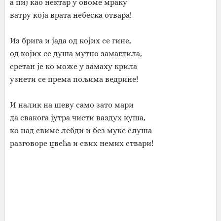
а пиј као нектар у овоме мраку
ватру која врата небеска отвара!
Из брига и јада од којих се гине,
од којих се душа мутно замаглила,
сретан је ко може у замаху крила
узнети се према пољима ведрине!
И налик на шеву само зато мари
да свакога јутра чисти ваздух куша,
ко над свиме лебди и без муке слуша
разговоре цвећа и свих немих ствари!