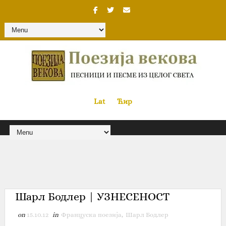
Lat
«
•»
Ћир
Шарл Бодлер‎ | УЗНЕСЕНОСТ
on
15.10.12
in
Француска поезија
,
Шарл Бодлер