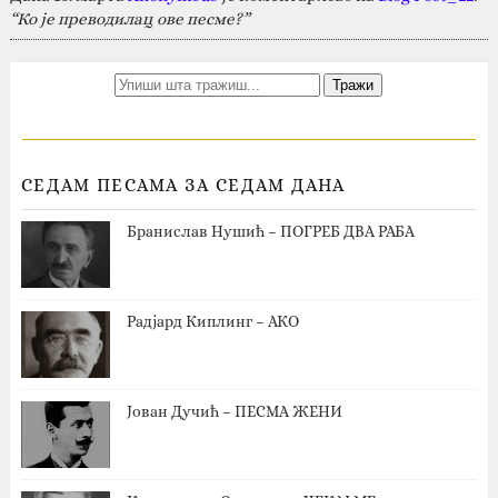
“Ко је преводилац ове песме?”
СЕДАМ ПЕСАМА ЗА СЕДАМ ДАНА
Бранислав Нушић – ПОГРЕБ ДВА РАБА
Радјард Киплинг – АКО
Јован Дучић – ПЕСМА ЖЕНИ