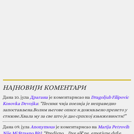
НАЈНОВИЈИ КОМЕНТАРИ
Дана 10. јула
Драгана
је коментарисао на
Dragoljub Filipovic
Kosovka Devojka
:
“Песник чија поезија је неправедно
запостављена.Волим његове описе и доживљено пренето у
стихове.Хвала му за све што је дао српској књижевности!”
Дана 09. јула
Anonymous
је коментарисао на
Marija Petrovih
Nije Mi Strasno Biti
:
“Predivno.....Dve slične, emotivne duše