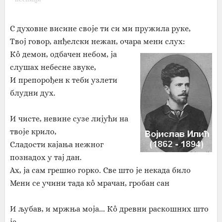
С духовне висине своје ти си ми пружила руке,
Твој говор, анђелски нежан, очара мени слух:
Кô демон, одбачен небом, ја
слушах небесне звуке,
И препорођен к теби узлети
блудни дух.
И чисте, невине сузе лијући на
твоје крило,
Сладости кајања нежног
познадох у тај дан.
Ах, ја сам грешио горко. Све што је некада било
Мени се учини тада кô мрачан, гробан сан
И љубав, и мржња моја... Кô древни раскошних што
је,