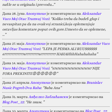
našle se u originalu i prevodu...”
Дана 28. јуна
Anonymous
је коментарисао на
Aleksandar
Vuco Moj Otac Tramvaj Vozi
:
“Koliko treba da budeš glup i
nevaspitan pa da na ovakvoj stranici,koja oplemenjuje
ostavljas komentare poput ovih gore.Umesto da se oplemene,
…”
Дана 27. маја
Anonymous
је коментарисао на
Aleksandar Vuco
Moj Otac Tramvaj Vozi
:
“LEPA JE PESMA ALI RUUSSSSSS
67777777777777677777777767777777777 HAHAHhhHahahahaha”
Дана 14. маја
Anonymous
је коментарисао на
Aleksandar
Vuco Moj Otac Tramvaj Vozi
:
“676767676767676767676767 NIJE
FORA PREKINITE😡😡😡😡😡😡”
Дана 27. априла
Anonymous
је коментарисао на
Branislav
Nusic Pogreb Dva Raba
:
“Baba Ana”
Дана 31. марта
Анђелко Заблаћански
је коментарисао на
Blog Post_22
:
“Не знам. ”
Дана 10. марта
Anonymous
је коментарисао на
Blog Post_22
: