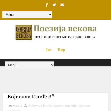
Lat
«
•»
Ћир
Војислав Илић: З*
on
6.12.11
in
Војислав Илић
,
Српска поезија
,
Српски
песници