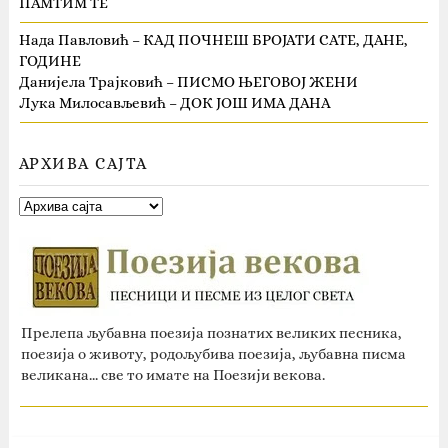
ПАМТИМ ТЕ
Нада Павловић – КАД ПОЧНЕШ БРОЈАТИ САТЕ, ДАНЕ,
ГОДИНЕ
Данијела Трајковић – ПИСМО ЊЕГОВОЈ ЖЕНИ
Лука Милосављевић – ДОК ЈОШ ИМА ДАНА
АРХИВА САЈТА
Прелепа љубавна поезија познатих великих песника,
поезија о животу, родољубива поезија, љубавна писма
великана... све то имате на Поезији векова.