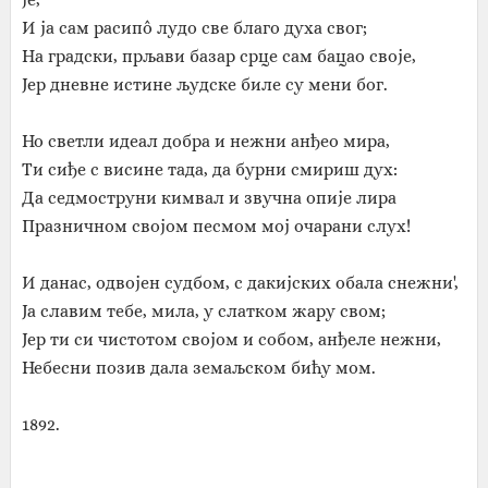
И ја сам расипô лудо све благо духа свог;
На градски, прљави базар срце сам бацао своје,
Јер дневне истине људске биле су мени бог.
Но светли идеал добра и нежни анђео мира,
Ти сиђе с висине тада, да бурни смириш дух:
Да седмоструни кимвал и звучна опије лира
Празничном својом песмом мој очарани слух!
И данас, одвојен судбом, с дакијских обала снежни',
Ја славим тебе, мила, у слатком жару свом;
Јер ти си чистотом својом и собом, анђеле нежни,
Небесни позив дала земаљском бићу мом.
1892.