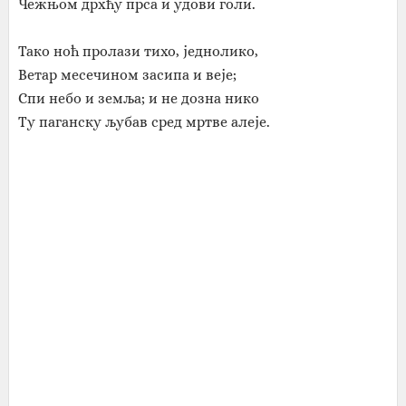
Чежњом дрхћу прса и удови голи.
Тако ноћ пролази тихо, једнолико,
Ветар месечином засипа и веје;
Спи небо и земља; и не дозна нико
Ту паганску љубав сред мртве алеје.