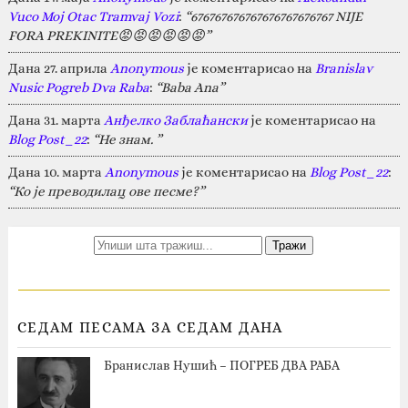
Vuco Moj Otac Tramvaj Vozi
:
“676767676767676767676767 NIJE
FORA PREKINITE😡😡😡😡😡😡”
Дана 27. априла
Anonymous
је коментарисао на
Branislav
Nusic Pogreb Dva Raba
:
“Baba Ana”
Дана 31. марта
Анђелко Заблаћански
је коментарисао на
Blog Post_22
:
“Не знам. ”
Дана 10. марта
Anonymous
је коментарисао на
Blog Post_22
:
“Ко је преводилац ове песме?”
СЕДАМ ПЕСАМА ЗА СЕДАМ ДАНА
Бранислав Нушић – ПОГРЕБ ДВА РАБА