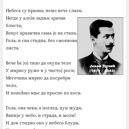
Небеса су празна; немо вече слази,
Негде у алеји задњи зрачак
блиста,
Венус архаичка сама је на стази,
Гола, и сва стидна, без смоквова
листа.
Вече ће јој тихо да окупа тело
У мирису руже и у чистој роси;
Месечина мирно да посребри
чело,
И поноћно иње да проспе по коси.
Гола, она чека; а поглед, пун жуди,
Вапије у небо, и страда, и моли!
И док стидно око у небеса блуди,