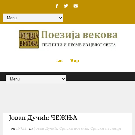
Lat
«
•»
Ћир
Јован Дучић: ЧЕЖЊА
on
19.7.11
in
Јован Дучић
,
Српска поезија
,
Српски песници