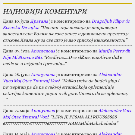
НАЈНОВИЈИ КОМЕНТАРИ
Дана 10. јула
Драгана
је коментарисао на
Dragoljub Filipovic
Kosovka Devojka
:
“Песник чија поезија је неправедно
запостављена.Волим његове описе и доживљено пренето у
стихове.Хвала му за све што је дао српској књижевности!”
Дана 09. јула
Anonymous
је коментарисао на
Marija Petrovih
Nije Mi Strasno Biti
:
“Predivno.....Dve slične, emotivne duše
našle se u originalu i prevodu...”
Дана 28. јуна
Anonymous
је коментарисао на
Aleksandar
Vuco Moj Otac Tramvaj Vozi
:
“Koliko treba da budeš glup i
nevaspitan pa da na ovakvoj stranici,koja oplemenjuje
ostavljas komentare poput ovih gore.Umesto da se oplemene,
…”
Дана 27. маја
Anonymous
је коментарисао на
Aleksandar Vuco
Moj Otac Tramvaj Vozi
:
“LEPA JE PESMA ALI RUUSSSSSS
67777777777777677777777767777777777 HAHAHhhHahahahaha”
Дана 14. маја
Anonymous
је коментарисао на
Aleksandar