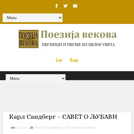
Lat
«
•»
Ћир
Карл Сандберг – САВЕТ О ЉУБАВИ
on
11.5.10
in
Карл Сандберг
,
Светска поезија