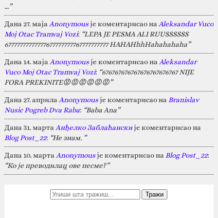
…”
Дана 27. маја
Anonymous
је коментарисао на
Aleksandar Vuco
Moj Otac Tramvaj Vozi
:
“LEPA JE PESMA ALI RUUSSSSSS
67777777777777677777777767777777777 HAHAHhhHahahahaha”
Дана 14. маја
Anonymous
је коментарисао на
Aleksandar
Vuco Moj Otac Tramvaj Vozi
:
“676767676767676767676767 NIJE
FORA PREKINITE😡😡😡😡😡😡”
Дана 27. априла
Anonymous
је коментарисао на
Branislav
Nusic Pogreb Dva Raba
:
“Baba Ana”
Дана 31. марта
Анђелко Заблаћански
је коментарисао на
Blog Post_22
:
“Не знам. ”
Дана 10. марта
Anonymous
је коментарисао на
Blog Post_22
:
“Ко је преводилац ове песме?”