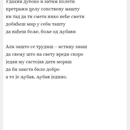
Удахни дубоко и затим полети
претражи целу сопствену машту
ни тад да ти смета нико неће смети
добићеш мир у себи ташту
да нађеш боље, боље од љубави
Али зашто се трудиш – истину знаш
да свему што на свету вреди скоро
један му састојак дати мораш
да би заиста било добро
а то је љубав, љубав једино.