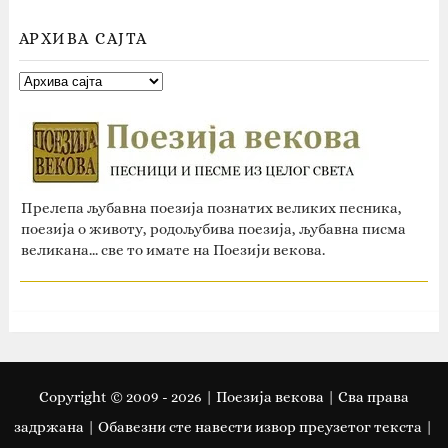
АРХИВА САЈТА
Прелепа љубавна поезија познатих великих песника,
поезија о животу, родољубива поезија, љубавна писма
великана... све то имате на Поезији векова.
Copyright © 2009 -
2026
| Поезија векова | Сва права
задржана | Oбавезни сте навести извор преузетог текста |