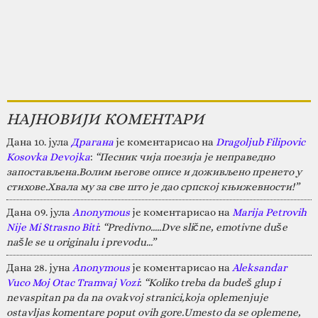
НАЈНОВИЈИ КОМЕНТАРИ
Дана 10. јула
Драгана
је коментарисао на
Dragoljub Filipovic
Kosovka Devojka
:
“Песник чија поезија је неправедно
запостављена.Волим његове описе и доживљено пренето у
стихове.Хвала му за све што је дао српској књижевности!”
Дана 09. јула
Anonymous
је коментарисао на
Marija Petrovih
Nije Mi Strasno Biti
:
“Predivno.....Dve slične, emotivne duše
našle se u originalu i prevodu...”
Дана 28. јуна
Anonymous
је коментарисао на
Aleksandar
Vuco Moj Otac Tramvaj Vozi
:
“Koliko treba da budeš glup i
nevaspitan pa da na ovakvoj stranici,koja oplemenjuje
ostavljas komentare poput ovih gore.Umesto da se oplemene,