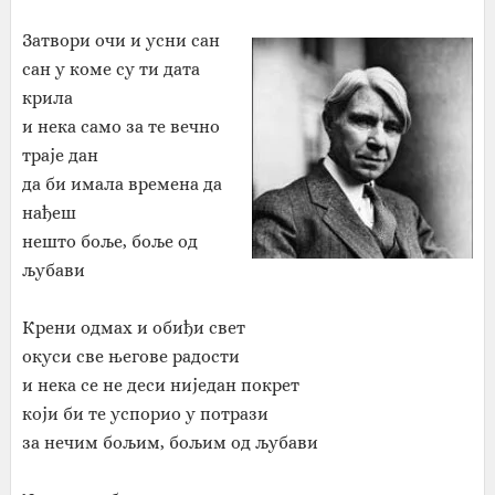
Затвори очи и усни сан
сан у коме су ти дата
крила
и нека само за те вечно
траје дан
да би имала времена да
нађеш
нешто боље, боље од
љубави
Крени одмах и обиђи свет
окуси све његове радости
и нека се не деси ниједан покрет
који би те успорио у потрази
за нечим бољим, бољим од љубави