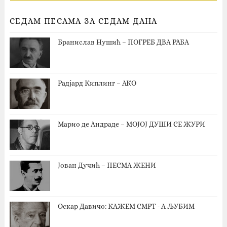
СЕДАМ ПЕСАМА ЗА СЕДАМ ДАНА
Бранислав Нушић – ПОГРЕБ ДВА РАБА
Радјард Киплинг – АКО
Марио де Андраде – МОЈОЈ ДУШИ СЕ ЖУРИ
Јован Дучић – ПЕСМА ЖЕНИ
Оскар Давичо‎: КАЖЕМ СМРТ - А ЉУБИМ