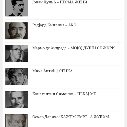
Јован Дучић – ПЕСМА ЖЕНИ
Радјард Киплинг – АКО
Марио де Андраде – МОЈОЈ ДУШИ СЕ ЖУРИ
Мика Антић | СЕНКА
Константин Симонов – ЧЕКАЈ МЕ
Оскар Давичо‎: КАЖЕМ СМРТ - А ЉУБИМ