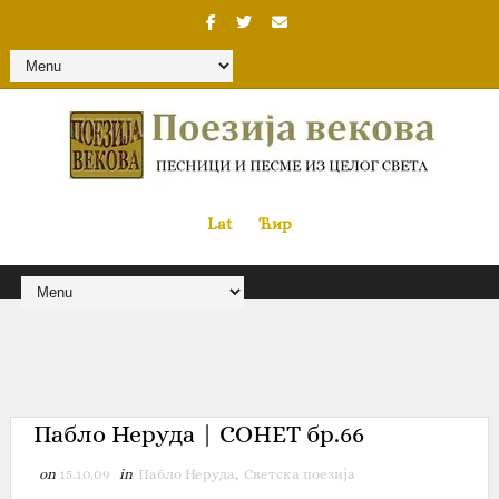
Lat
«
•»
Ћир
Пабло Неруда | СОНЕТ бр.66
on
15.10.09
in
Пабло Неруда
,
Светска поезија