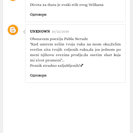
Divota za dusu je svaki stih ovog Velikana
Одговори
UNKNOWN
10/22/2019
Obozavam poeziju Pabla Nerude
"Kad umrem zelim tvoju ruku na mom oku;Zelim
svetlos zita tvojih voljenih ruku,da jos jednom po
meni njihova svezina prodje,da osetim slast koja
mi zivot promeni"...
Pesnik stradno zaljubljenih!💕
Одговори