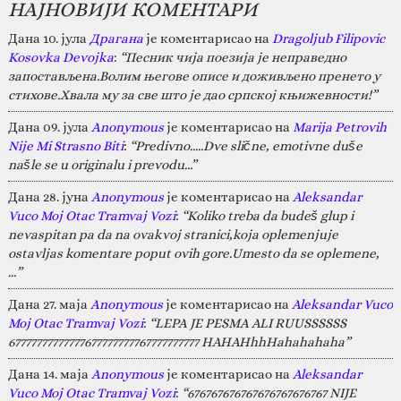
НАЈНОВИЈИ КОМЕНТАРИ
Дана 10. јула
Драгана
је коментарисао на
Dragoljub Filipovic
Kosovka Devojka
:
“Песник чија поезија је неправедно
запостављена.Волим његове описе и доживљено пренето у
стихове.Хвала му за све што је дао српској књижевности!”
Дана 09. јула
Anonymous
је коментарисао на
Marija Petrovih
Nije Mi Strasno Biti
:
“Predivno.....Dve slične, emotivne duše
našle se u originalu i prevodu...”
Дана 28. јуна
Anonymous
је коментарисао на
Aleksandar
Vuco Moj Otac Tramvaj Vozi
:
“Koliko treba da budeš glup i
nevaspitan pa da na ovakvoj stranici,koja oplemenjuje
ostavljas komentare poput ovih gore.Umesto da se oplemene,
…”
Дана 27. маја
Anonymous
је коментарисао на
Aleksandar Vuco
Moj Otac Tramvaj Vozi
:
“LEPA JE PESMA ALI RUUSSSSSS
67777777777777677777777767777777777 HAHAHhhHahahahaha”
Дана 14. маја
Anonymous
је коментарисао на
Aleksandar
Vuco Moj Otac Tramvaj Vozi
:
“676767676767676767676767 NIJE