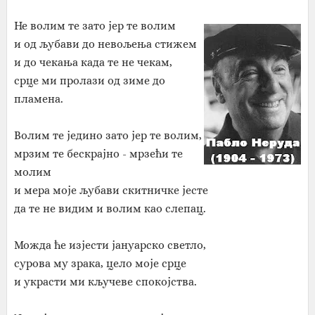
Не волим те зато јер те волим
и од љубави до невољења стижем
и до чекања када те не чекам,
срце ми пролази од зиме до
пламена.
Волим те једино зато јер те волим,
мрзим те бескрајно - мрзећи те
молим
и мера моје љубави скитничке јесте
да те не видим и волим као слепац.
Можда ће изјести јануарско светло,
сурова му зрака, цело моје срце
и украсти ми кључеве спокојства.