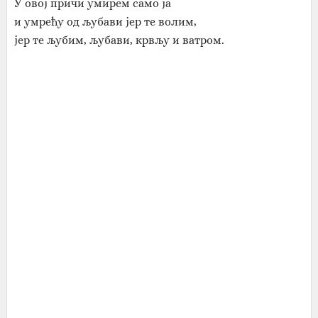
У овој причи умирем само ја
и умрећу од љубави јер те волим,
јер те љубим, љубави, крвљу и ватром.