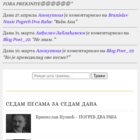
FORA PREKINITE😡😡😡😡😡😡”
Дана 27. априла
Anonymous
је коментарисао на
Branislav
Nusic Pogreb Dva Raba
:
“Baba Ana”
Дана 31. марта
Анђелко Заблаћански
је коментарисао на
Blog Post_22
:
“Не знам. ”
Дана 10. марта
Anonymous
је коментарисао на
Blog Post_22
:
“Ко је преводилац ове песме?”
СЕДАМ ПЕСАМА ЗА СЕДАМ ДАНА
Бранислав Нушић – ПОГРЕБ ДВА РАБА