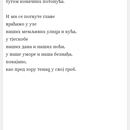
тугом коначних потонућа.
И ми се погнуте главе
враћамо у узе
наших мемљивих улица и кућа,
у тјескобе
наших дана и наших ноћи,
у наше уморе и наша безнађа,
покајано,
као пред зору тенац у свој гроб.