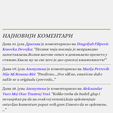
НАЈНОВИЈИ КОМЕНТАРИ
Дана 10. јула
Драгана
је коментарисао на
Dragoljub Filipovic
Kosovka Devojka
:
“Песник чија поезија је неправедно
запостављена.Волим његове описе и доживљено пренето у
стихове.Хвала му за све што је дао српској књижевности!”
Дана 09. јула
Anonymous
је коментарисао на
Marija Petrovih
Nije Mi Strasno Biti
:
“Predivno.....Dve slične, emotivne duše
našle se u originalu i prevodu...”
Дана 28. јуна
Anonymous
је коментарисао на
Aleksandar
Vuco Moj Otac Tramvaj Vozi
:
“Koliko treba da budeš glup i
nevaspitan pa da na ovakvoj stranici,koja oplemenjuje
ostavljas komentare poput ovih gore.Umesto da se oplemene,
…”