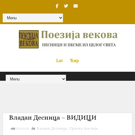
Lat
«
•»
Ћир
Владан Десница – ВИДИЦИ
on
14.10.24
in
Владан Десница
,
Српска поезија