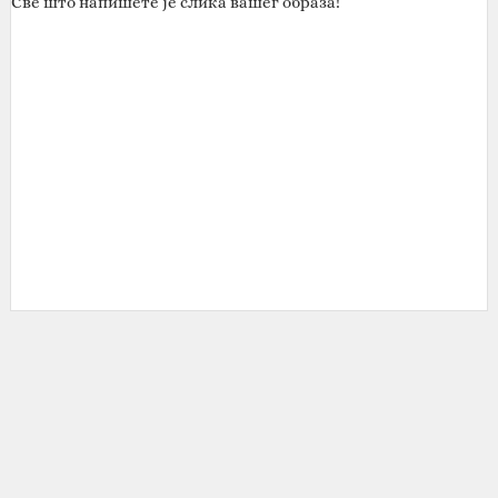
Све што напишете је слика вашег образа!