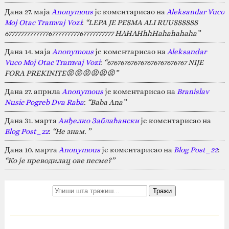
Дана 27. маја
Anonymous
је коментарисао на
Aleksandar Vuco
Moj Otac Tramvaj Vozi
:
“LEPA JE PESMA ALI RUUSSSSSS
67777777777777677777777767777777777 HAHAHhhHahahahaha”
Дана 14. маја
Anonymous
је коментарисао на
Aleksandar
Vuco Moj Otac Tramvaj Vozi
:
“676767676767676767676767 NIJE
FORA PREKINITE😡😡😡😡😡😡”
Дана 27. априла
Anonymous
је коментарисао на
Branislav
Nusic Pogreb Dva Raba
:
“Baba Ana”
Дана 31. марта
Анђелко Заблаћански
је коментарисао на
Blog Post_22
:
“Не знам. ”
Дана 10. марта
Anonymous
је коментарисао на
Blog Post_22
:
“Ко је преводилац ове песме?”