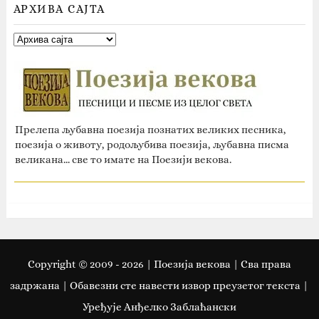
АРХИВА САЈТА
Прелепа љубавна поезија познатих великих песника,
поезија о животу, родољубива поезија, љубавна писма
великана... све то имате на Поезији векова.
Copyright © 2009 -
2026
| Поезија векова | Сва права
задржана | Oбавезни сте навести извор преузетог текста |
Уређује Анђелко Заблаћански