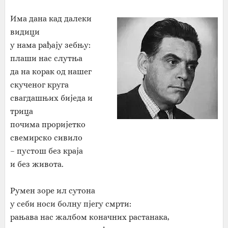
Има дана кад далеки
видици
у нама рађају зебњу:
плаши нас слутња
да на корак од нашег
скученог круга
свагдашњих биједа и
трица
почима проријетко
свемирско сивило
– пустош без краја
и без живота.
Румен зоре ил сутона
у себи носи болну пјегу смрти:
рањава нас жалбом коначних растанака,