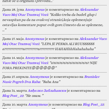
našle se u originalu i prevodu...”
Дана 28. јуна
Anonymous
је коментарисао на
Aleksandar
Vuco Moj Otac Tramvaj Vozi
:
“Koliko treba da budeš glup i
nevaspitan pa da na ovakvoj stranici,koja oplemenjuje
ostavljas komentare poput ovih gore.Umesto da se oplemene,
…”
Дана 27. маја
Anonymous
је коментарисао на
Aleksandar Vuco
Moj Otac Tramvaj Vozi
:
“LEPA JE PESMA ALI RUUSSSSSS
67777777777777677777777767777777777 HAHAHhhHahahahaha”
Дана 14. маја
Anonymous
је коментарисао на
Aleksandar
Vuco Moj Otac Tramvaj Vozi
:
“676767676767676767676767 NIJE
FORA PREKINITE😡😡😡😡😡😡”
Дана 27. априла
Anonymous
је коментарисао на
Branislav
Nusic Pogreb Dva Raba
:
“Baba Ana”
Дана 31. марта
Анђелко Заблаћански
је коментарисао на
Blog Post_22
:
“Не знам. ”
Дана 10. марта
Anonymous
је коментарисао на
Blog Post_22
: