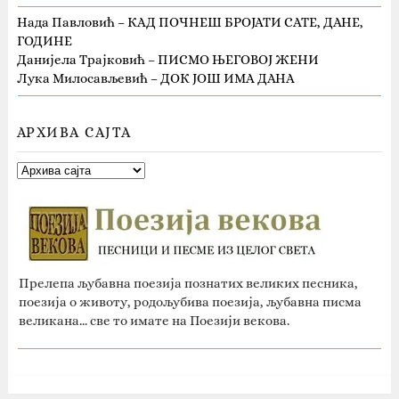
Нада Павловић – КАД ПОЧНЕШ БРОЈАТИ САТЕ, ДАНЕ,
ГОДИНЕ
Данијела Трајковић – ПИСМО ЊЕГОВОЈ ЖЕНИ
Лука Милосављевић – ДОК ЈОШ ИМА ДАНА
АРХИВА САЈТА
Прелепа љубавна поезија познатих великих песника,
поезија о животу, родољубива поезија, љубавна писма
великана... све то имате на Поезији векова.