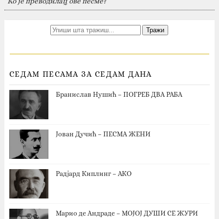
“Ко је преводилац ове песме?”
СЕДАМ ПЕСАМА ЗА СЕДАМ ДАНА
Бранислав Нушић – ПОГРЕБ ДВА РАБА
Јован Дучић – ПЕСМА ЖЕНИ
Радјард Киплинг – АКО
Марио де Андраде – МОЈОЈ ДУШИ СЕ ЖУРИ