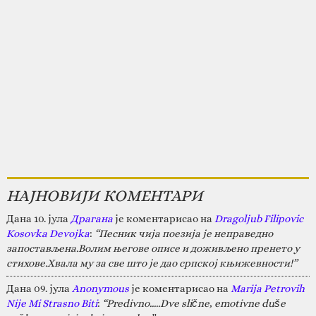
НАЈНОВИЈИ КОМЕНТАРИ
Дана 10. јула
Драгана
је коментарисао на
Dragoljub Filipovic
Kosovka Devojka
:
“Песник чија поезија је неправедно
запостављена.Волим његове описе и доживљено пренето у
стихове.Хвала му за све што је дао српској књижевности!”
Дана 09. јула
Anonymous
је коментарисао на
Marija Petrovih
Nije Mi Strasno Biti
:
“Predivno.....Dve slične, emotivne duše