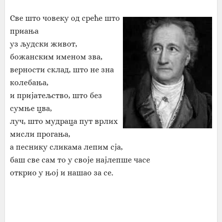
Све што човеку од среће што
приања
уз људски живот,
божанским именом зва,
верности склад, што не зна
колебања,
и пријатељство, што без
сумње цва,
луч, што мудраца пут врлих
мисли прогања,
а песнику сликама лепим сја,
баш све сам то у своје најлепше часе
открио у њој и нашао за се.