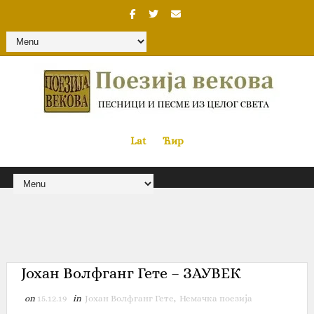
Lat
«
•»
Ћир
Јохан Волфганг Гете – ЗАУВЕК
on
15.12.19
in
Јохан Волфганг Гете
,
Немачка поезија