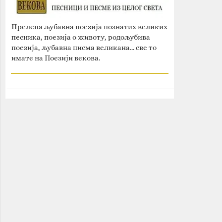
Прелепа љубавна поезија познатих великих
песника, поезија о животу, родољубива
поезија, љубавна писма великана... све то
имате на Поезији векова.