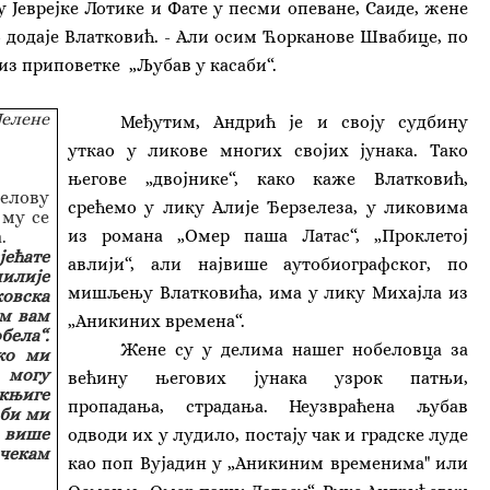
 Јеврејке Лотике и Фате у песми опеване, Саиде, жене
 додаје Влатковић. - Али осим Ћорканове Швабице, по
из приповетке „Љубав у касаби“.
елене
Међутим, Андрић је и своју судбину
уткао у ликове многих својих јунака. Тако
његове „двојнике“, како каже Влатковић,
елову
срећемо у лику Алије Ђерзелеза, у ликовима
 му се
из романа „Омер паша Латас“, „Проклетој
.
јећате
авлији“, али највише аутобиографског, по
илије
мишљењу Влатковића, има у лику Михајла из
овска
ам вам
„Аникиних времена“.
бела“.
Жене су у делима нашег нобеловца за
ко ми
 могу
већину његових јунака узрок патњи,
 књиге
пропадања, страдања. Неузвраћена љубав
 би ми
 више
одводи их у лудило, постају чак и градске луде
 чекам
као поп Вујадин у „Аникиним временима" или