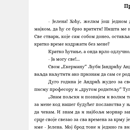
Пр
- Јелена! Хоћу, желим још једном
мајком, да ћу се брзо вратити! Ништа ме 
Све ствари, које сам собом донео, остављ
кратко време издржати без мене?
Кратко ћутање, а онда врло одлучно
- Ја могу све!...
Свом „Екерману“ Љуби Јандрићу Анд
ваљда наљутити ако признам да сам се род
Дуго година је Андрић жудео за св
писму професору и „другом родитељу“ Туг
„Знам пољски и познајем и волим та
за мене код нашег будућег посланства у њ
да чекам. И знам да и најбољи морнар зав
срце своје свезао за сва времена за крму 
име - Јелена. Мој брод тоне и једино га 