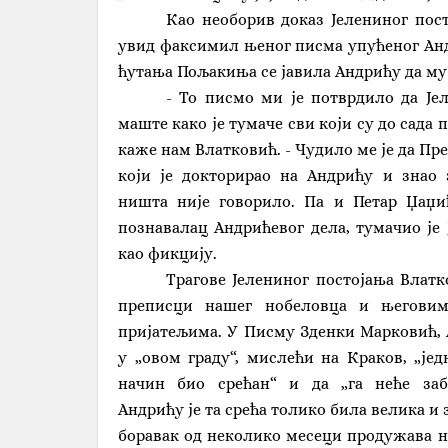
Као необорив доказ Јелениног пос
увид факсимил њеног писма упућеног Андр
ћутања Пољакиња се јавила Андрићу да му 
- То писмо ми је потврдило да Је
маште како је тумаче сви који су до сада 
каже нам Влатковић. - Чудило ме је да Пр
који је докторирао на Андрићу и знао 
ништа није говорило. Па и Петар Џаџић
познавалац Андрићевог дела, тумачио је
као фикцију.
Трагове Јелениног постојања Влатк
преписци нашег нобеловца и његовим
пријатељима. У Писму Зденки Марковић, 
у „овом граду“, мислећи на Краков, „јед
начин био срећан“ и да „га неће заб
Андрићу је та срећа толико била велика и з
боравак од неколико месеци продужава на