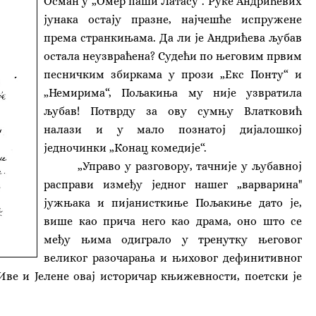
Осман у „Омер паши Латасу“. Руке Андрићевих
јунака остају празне, најчешће испружене
према странкињама. Да ли је Андрићева љубав
остала неузвраћена? Судећи по његовим првим
песничким збиркама у прози „Екс Понту“ и
„Немирима“, Пољакиња му није узвратила
љубав! Потврду за ову сумњу Влатковић
налази и у мало познатој дијалошкој
једночинки „Конац комедије“.
„Управо у разговору, тачније у љубавној
расправи између једног нашег „варварина"
јужњака и пијанисткиње Пољакиње дато је,
више као прича него као драма, оно што се
међу њима одиграло у тренутку његовог
великог разочарања и њиховог дефинитивног
Иве и Јелене овај историчар књижевности, поетски је