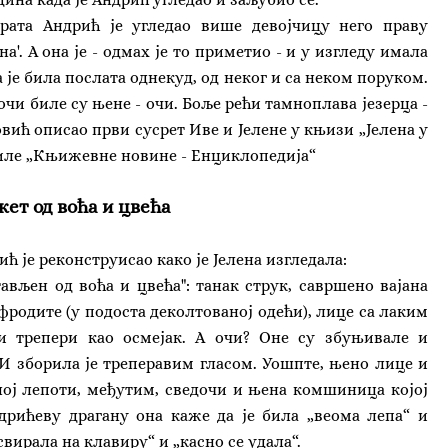
врата Андрић је угледао више девојчицу него праву
а'. А она је - одмах је то приметио - и у изгледу имала
а је била послата однекуд, од неког и са неком поруком.
чи биле су њене - очи. Боље рећи тамноплава језерца -
ковић описао први сусрет Иве и Јелене у књизи „Јелена у
виле „Књижевне новине - Енциклопедија“
кет од воћа и цвећа
ћ је реконструисао како је Јелена изгледала:
стављен од воћа и цвећа": танак струк, савршено вајана
Афродите (у подоста деколтованој одећи), лице са лаким
и трепери као осмејак. А очи? Оне су збуњивале и
 И зборила је треперавим гласом. Уошпте, њено лице и
ној лепоти, међутим, сведочи и њена комшиница којој
дрићеву драгану она каже да је била „веома лепа“ и
свирала на клавиру“ и „касно се удала“.