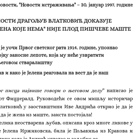
овости,
"Новости истраживања" – 30. јануар 1997. године
ОСТИ ДРАГОЉУБ ВЛАТКОВИЋ ДОКАЗУЈЕ
ЖЕНА КОЈЕ НЕМА" НИЈЕ ПЛОД ПИШЧЕВЕ МАШТЕ
је уочи Првог светског рата 1914. године, упознао
јку заносне лепоте, која му неће узвратити
 његовом стваралаштву
 и како је Јелена реаговала на вест да је наш
г писца највише говори о његовом делу
“ написао је
от Фицџералд. Руководећи се овом мишљу историчар
атковић у заоставштини Иве Андрића открио је да је
 да је жена из маште, заиста постојала!
елика неостварена љубав, описана кроз многе ликове у
е Јелена Иржиковска, била је Пољакиња из Кракова и
дина када је Андрић угледао и заљубио се.