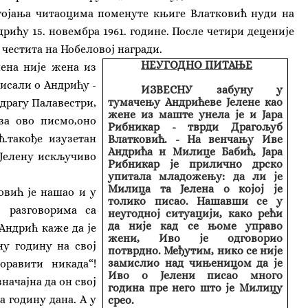
тојања читаоцима поменуте књиге Влатковић нуди на
ићу 15. новембра 1961. године. После четири деценије
честита на Нобеловој награди.
НЕУГОДНО ПИТАЊЕ
лена није жена из
писали о Андрићу -
ИЗВЕСНУ забуну у
тумачењу Андрићеве Јелене као
едрагу Палавестри,
жене из маште унела је и Јара
за ово писмо,оно
Рибникар - тврди Драгољуб
.такође изузетан
Влатковић. - На венчању Иве
Андрића н Милице Бабић, Јара
 Јелену искључиво
Рибникар је прилично дрско
упитала младожењу: да ли је
Милица та Јелена о којој је
овић је нашао и у
толико писао. Нашавши се у
 разговорима са
неугодној ситуацији, како рећи
да није кад се њоме управо
Андрић каже да је
жени, Иво је одговорио
ну годину на свој
потврдно. Међутим, нико се није
замислио над чињеницом да је
оравити никада“!
Иво о Јелени писао много
начајна да он свој
година пре него што је Милицу
 годину дана. А у
срео.