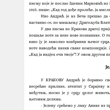
писму које је послао Зденки Марковић из 
1923. пише: „Кад год дође пролеће, ја мисл
Иво Андрић је из Беча прешао да с
настанио се, по мишљењу Драгољуба Влатк
У два писма из Кракова драгој при
пошаље ноте за неке нове познанике. О то
како ју је замолио изабраник њеног срца
ноте наводећи назив сваке композиције. З
„Кад ја видјех очи твоје“! У овом другом п
Ј
У КРАКОВУ Андрић је боравио све
несрећне прилике, атентат у Сарајеву и
међутим, носио је у срцу целог живота
његовим делима.
- Јелену срећемо у лику Анике из 