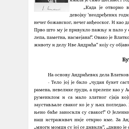
„Када је отворио 
девојку 'неодређених годин
нечег божанског, нечег анђеоског. И као д
Прво што му је привукло пажњу и пало у о
лепа, паметна, насмејана!". Овако је Влат
животу и делу Иве Андрића“ коју су обја
Бу
Нa основу Андрићевих дела Влаткови
- Тело јој је било „чудан букет са
рамена, невелике груди, а прелепе као у 
руменилом и са мало златног сјаја кој
заустављале сваког ко је у њих погледао.
њено биће заносили су сваког!" О Јелени
наш истраживач није открио име. За Ан
„многи момци су јој се дивили“, „дивно је 