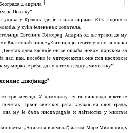
Београда 2. априла
им на Пољску“.
тудира у Краков где је стигао априла 1914. године и
овића, у кући Јелениних родитеља.
јатељици Евгенији Гојмерац, Андрић од ње тражи да му
ме Влатковић пише: „Евгенија је, очито учинила онако
. Десетак дана касније он се обраћа новом поруком за
а нас, пак, посебно је интересантна она под насловом
исму морао је рећи да су ноте за једну „мамселку"!
еленине „двојнице"
га три месеца. У домовину су га изненада вратиле
 почетак Првог светског рата. Љубав из овог града,
, она му је била инспирација и лајтмотив у многим
приповетке „Аникина времена“, затим Маре Милоснице,