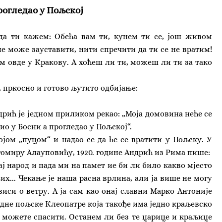
огледао у Пољској
 да ти кажем: Обећа вам ти, кунем ти се, још живом
не може зауставити, нити спречити да ти се не вратим!
ам овде у Кракову. А хоћеш ли ти, можеш ли ти за тако
, пркосно и готово љутито одбијање:
рић је једном приликом рекао: „Моја домовина неће се
ио у Босни а прогледао у Пољској“.
ојом „пуцом“ и надао се да ће се вратити у Пољску. У
омиру Алауповићу, 1920. године Андрић из Рима пише:
ј народ и пада ми на памет ие би ли било какво мјесто
их... Чекање је наша расна врлина, али ја више не могу
иси о ветру. А ја сам као онај славни Марко Антоније
једне пољске Клеопатре која такође има једно краљевско
ви можете спасити. Останем ли без те царице и краљице