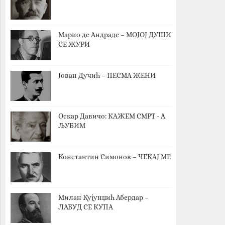
Марио де Андраде – МОЈОЈ ДУШИ
СЕ ЖУРИ
Јован Дучић – ПЕСМА ЖЕНИ
Оскар Давичо‎: КАЖЕМ СМРТ - А
ЉУБИМ
Константин Симонов – ЧЕКАЈ МЕ
Милан Кујунџић Абердар –
ЛАБУД СЕ КУПА