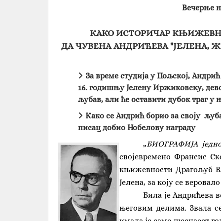
Вечерње н
КАКО ИСТОРИЧАР КЊИЖЕВН
ДА ЧУВЕНА АНДРИЋЕВА "ЈЕЛЕНА, 
За време студија у Пољској, Андрић 
16. годишњу Јелену Иржиковску, дево
љубав, али ће оставити дубок траг у
Како се Андрић борио за своју љубав
писац добио Нобелову награду
„
БИОГРАФИЈА једно
својевремено Франсис Ск
књижевности Драгољуб Вл
Јелена, за коју се веровало
Била је Андрићева в
његовим делима. Звала с
имала је само шеснаест го