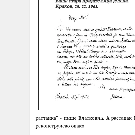
Ваша стара пријатељица Јелена. “
Краков, 15. 11. 1961.
растанка“ - пише Влатковић. А растанак 
реконструисао овако: