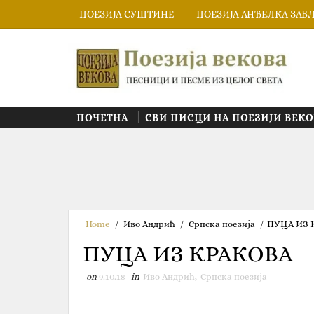
ПОЕЗИЈА СУШТИНЕ
ПОЕЗИЈА АНЂЕЛКА ЗАБ
ПОЧЕТНА
СВИ ПИСЦИ НА ПОЕЗИЈИ ВЕКО
Home
/
Иво Андрић
/
Српска поезија
/
ПУЦА ИЗ 
ПУЦА ИЗ КРАКОВА
on
9.10.18
in
Иво Андрић
,
Српска поезија