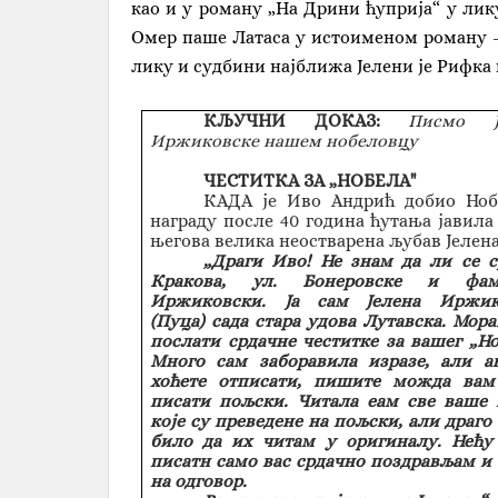
као и у роману „На Дрини ћуприја“ у лику
Омер паше Латаса у истоименом роману -
лику и судбини најближа Јелени је Рифка 
КЉУЧНИ ДОКАЗ:
Писмо Ј
Иржиковске нашем нобеловцу
ЧЕСТИТКА ЗА „НОБЕЛА"
КАДА је Иво Андрић добио Ноб
награду после 40 година ћутања јавила
његова велика неостварена љубав Јелена
„Драги Иво! Не знам да ли се с
Кракова, ул. Бонеровске и фам
Иржиковски. Ја сам Јелена Иржик
(Пуца) сада стара удова Лутавска. Мор
послати срдачне честитке за вашег „Но
Много сам заборавила изразе, али а
хоћете отписати, пишите можда вам
писати пољски. Читала еам све ваше
које су преведене на пољски, али драго
било да их читам у оригиналу. Нећу
писатн само вас срдачно поздрављам и
на одговор.