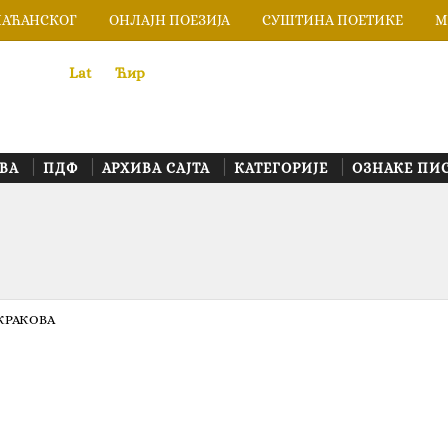
ЛАЋАНСКОГ
ОНЛАЈН ПОЕЗИЈА
СУШТИНА ПОЕТИКЕ
М
Lat
«
•»
Ћир
ВА
ПДФ
АРХИВА САЈТА
КАТЕГОРИЈЕ
ОЗНАКЕ ПИ
КРАКОВА