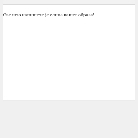
Све што напишете је слика вашег образа!