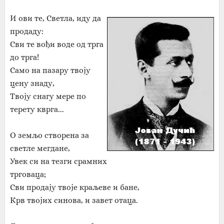
И ови те, Светла, иду да
продаду:
Сви те вођи воде од трга
до трга!
Само на пазару твоју
цену знаду,
Твоју снагу мере по
терету кврга...
О земљо створена за
светле мегдане,
Увек си на тезги срамних
трговаца;
Сви продају твоје краљеве и бане,
Крв твојих синова, и завет отаца.