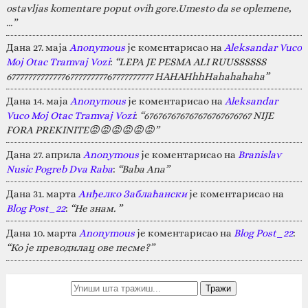
ostavljas komentare poput ovih gore.Umesto da se oplemene,
…”
Дана 27. маја
Anonymous
је коментарисао на
Aleksandar Vuco
Moj Otac Tramvaj Vozi
:
“LEPA JE PESMA ALI RUUSSSSSS
67777777777777677777777767777777777 HAHAHhhHahahahaha”
Дана 14. маја
Anonymous
је коментарисао на
Aleksandar
Vuco Moj Otac Tramvaj Vozi
:
“676767676767676767676767 NIJE
FORA PREKINITE😡😡😡😡😡😡”
Дана 27. априла
Anonymous
је коментарисао на
Branislav
Nusic Pogreb Dva Raba
:
“Baba Ana”
Дана 31. марта
Анђелко Заблаћански
је коментарисао на
Blog Post_22
:
“Не знам. ”
Дана 10. марта
Anonymous
је коментарисао на
Blog Post_22
:
“Ко је преводилац ове песме?”