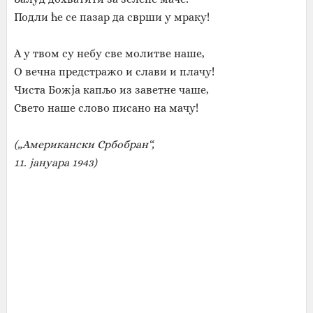
Подли ће се пазар да сврши у мраку!
А у твом су небу све молитве наше,
О вечна предстражо и слави и плачу!
Чиста Божја капљо из заветне чаше,
Свето наше слово писано на мачу!
(„Американски Србобран“,
11. јануара 1943)