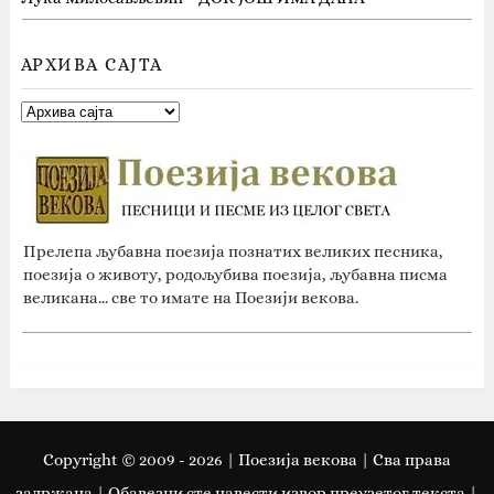
АРХИВА САЈТА
Прелепа љубавна поезија познатих великих песника,
поезија о животу, родољубива поезија, љубавна писма
великана... све то имате на Поезији векова.
Copyright © 2009 -
2026
| Поезија векова | Сва права
задржана | Oбавезни сте навести извор преузетог текста |