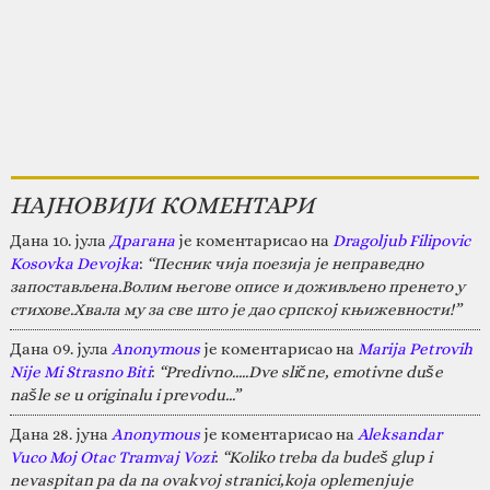
НАЈНОВИЈИ КОМЕНТАРИ
Дана 10. јула
Драгана
је коментарисао на
Dragoljub Filipovic
Kosovka Devojka
:
“Песник чија поезија је неправедно
запостављена.Волим његове описе и доживљено пренето у
стихове.Хвала му за све што је дао српској књижевности!”
Дана 09. јула
Anonymous
је коментарисао на
Marija Petrovih
Nije Mi Strasno Biti
:
“Predivno.....Dve slične, emotivne duše
našle se u originalu i prevodu...”
Дана 28. јуна
Anonymous
је коментарисао на
Aleksandar
Vuco Moj Otac Tramvaj Vozi
:
“Koliko treba da budeš glup i
nevaspitan pa da na ovakvoj stranici,koja oplemenjuje