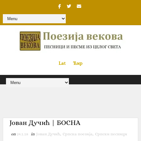
Lat
«
•»
Ћир
Јован Дучић | БОСНА
on
24.1.18
in
Јован Дучић
,
Српска поезија
,
Српски песници