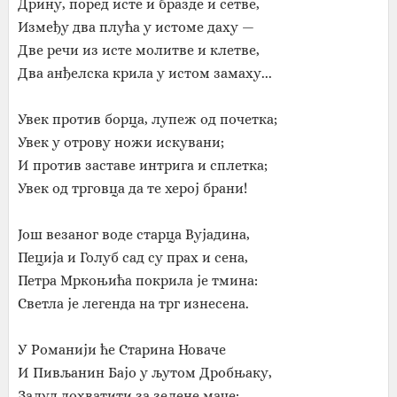
Дрину, поред исте и бразде и сетве,
Између два плућа у истоме даху —
Две речи из исте молитве и клетве,
Два анђелска крила у истом замаху...
Увек против борца, лупеж од почетка;
Увек у отрову ножи искувани;
И против заставе интрига и сплетка;
Увек од трговца да те херој брани!
Још везаног воде старца Вујадина,
Пеција и Голуб сад су прах и сена,
Петра Мркоњића покрила је тмина:
Светла је легенда на трг изнесена.
У Романији ће Старина Новаче
И Пивљанин Бајо у љутом Дробњаку,
Залуд дохватити за зелене маче: