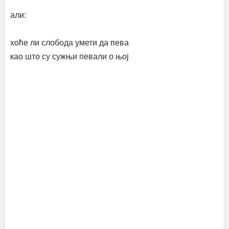
али:
хоће ли слобода умети да пева
као што су сужњи певали о њој