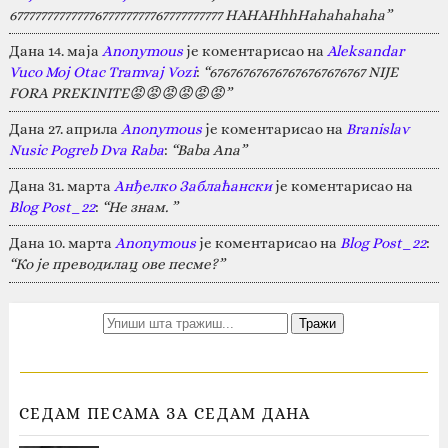
67777777777777677777777767777777777 HAHAHhhHahahahaha”
Дана 14. маја
Anonymous
је коментарисао на
Aleksandar
Vuco Moj Otac Tramvaj Vozi
:
“676767676767676767676767 NIJE
FORA PREKINITE😡😡😡😡😡😡”
Дана 27. априла
Anonymous
је коментарисао на
Branislav
Nusic Pogreb Dva Raba
:
“Baba Ana”
Дана 31. марта
Анђелко Заблаћански
је коментарисао на
Blog Post_22
:
“Не знам. ”
Дана 10. марта
Anonymous
је коментарисао на
Blog Post_22
:
“Ко је преводилац ове песме?”
СЕДАМ ПЕСАМА ЗА СЕДАМ ДАНА