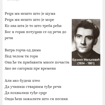
Реци ми нешто што је шума
Реци ми нешто што је море
Ко зна шта је то што треба рећи
Бос и горак потуцаш се од речи до
речи
Ватра горча од дима
Под челом ти гори
Она ће ти прибавити многе почасти
Ако не сагориш пре времена
Али ако будеш хтео
Да учиниш стварним туђе речи
Да похвалиш туђе срце
Онда ћеш зажалити што си песник