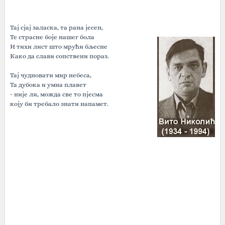
Тај сјај заласка, та рана јесен,
Те страсне боје нашег бола
И тихи лист што мрући бљесне
Како да слави сопствени пораз.
Тај чудновати мир небеса,
Та дубока и умна плавет
- није ли, можда све то пјесма
коју би требало знати напамет.