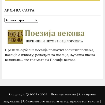
АРХИВА САЈТА
Прелепа љубавна поезија познатих великих песника,
поезија о животу, родољубива поезија, љубавна писма
великана... све то имате на Поезији векова.
Copyright © 2009 -
2026
| Поезија векова | Сва права
задржана | Oбавезни сте навести извор преузетог текста |