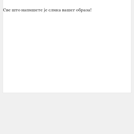
Све што напишете је слика вашег образа!