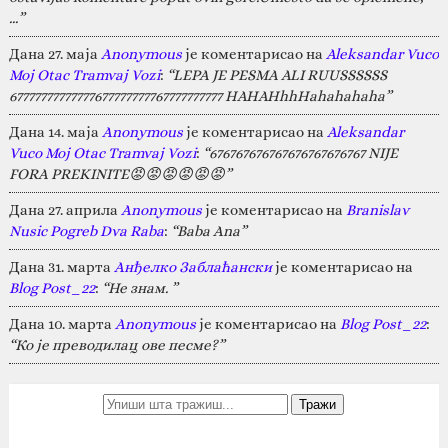
…”
Дана 27. маја
Anonymous
је коментарисао на
Aleksandar Vuco
Moj Otac Tramvaj Vozi
:
“LEPA JE PESMA ALI RUUSSSSSS
67777777777777677777777767777777777 HAHAHhhHahahahaha”
Дана 14. маја
Anonymous
је коментарисао на
Aleksandar
Vuco Moj Otac Tramvaj Vozi
:
“676767676767676767676767 NIJE
FORA PREKINITE😡😡😡😡😡😡”
Дана 27. априла
Anonymous
је коментарисао на
Branislav
Nusic Pogreb Dva Raba
:
“Baba Ana”
Дана 31. марта
Анђелко Заблаћански
је коментарисао на
Blog Post_22
:
“Не знам. ”
Дана 10. марта
Anonymous
је коментарисао на
Blog Post_22
:
“Ко је преводилац ове песме?”