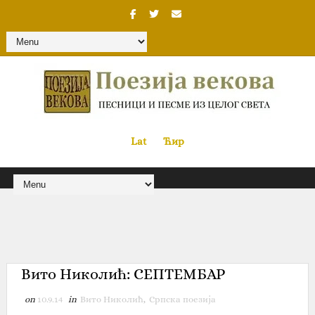
Lat
«
•»
Ћир
Вито Николић: СЕПТЕМБАР
on
10.9.14
in
Вито Николић
,
Српска поезија