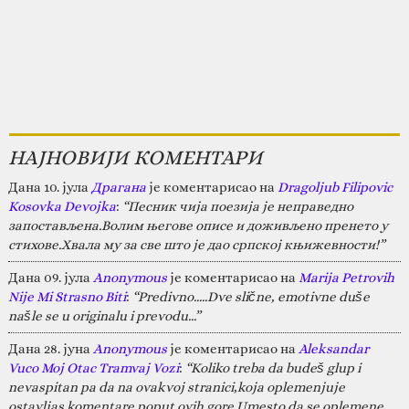
НАЈНОВИЈИ КОМЕНТАРИ
Дана 10. јула
Драгана
је коментарисао на
Dragoljub Filipovic
Kosovka Devojka
:
“Песник чија поезија је неправедно
запостављена.Волим његове описе и доживљено пренето у
стихове.Хвала му за све што је дао српској књижевности!”
Дана 09. јула
Anonymous
је коментарисао на
Marija Petrovih
Nije Mi Strasno Biti
:
“Predivno.....Dve slične, emotivne duše
našle se u originalu i prevodu...”
Дана 28. јуна
Anonymous
је коментарисао на
Aleksandar
Vuco Moj Otac Tramvaj Vozi
:
“Koliko treba da budeš glup i
nevaspitan pa da na ovakvoj stranici,koja oplemenjuje
ostavljas komentare poput ovih gore.Umesto da se oplemene,