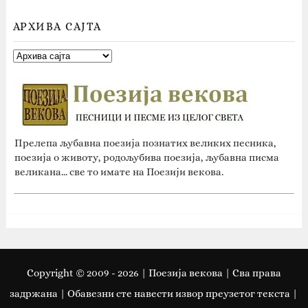
АРХИВА САЈТА
Прелепа љубавна поезија познатих великих песника,
поезија о животу, родољубива поезија, љубавна писма
великана... све то имате на Поезији векова.
Copyright © 2009 -
2026
| Поезија векова | Сва права
задржана | Oбавезни сте навести извор преузетог текста |