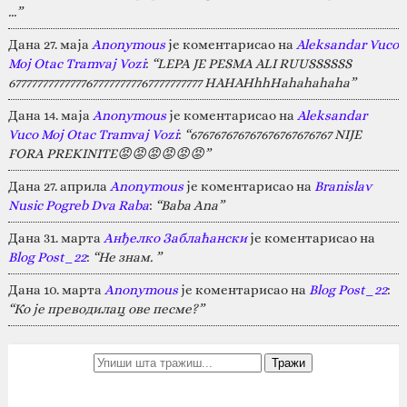
…”
Дана 27. маја
Anonymous
је коментарисао на
Aleksandar Vuco
Moj Otac Tramvaj Vozi
:
“LEPA JE PESMA ALI RUUSSSSSS
67777777777777677777777767777777777 HAHAHhhHahahahaha”
Дана 14. маја
Anonymous
је коментарисао на
Aleksandar
Vuco Moj Otac Tramvaj Vozi
:
“676767676767676767676767 NIJE
FORA PREKINITE😡😡😡😡😡😡”
Дана 27. априла
Anonymous
је коментарисао на
Branislav
Nusic Pogreb Dva Raba
:
“Baba Ana”
Дана 31. марта
Анђелко Заблаћански
је коментарисао на
Blog Post_22
:
“Не знам. ”
Дана 10. марта
Anonymous
је коментарисао на
Blog Post_22
:
“Ко је преводилац ове песме?”