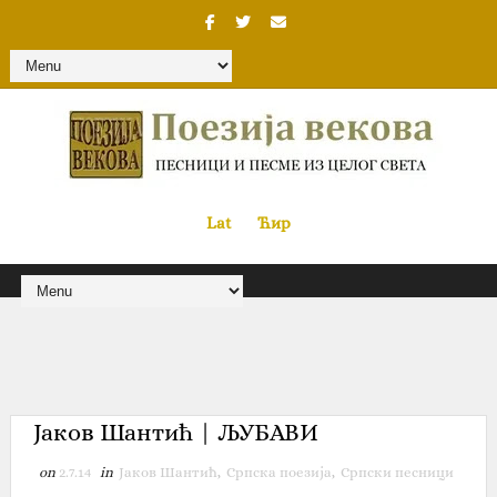
Lat
«
•»
Ћир
Јаков Шантић | ЉУБАВИ
on
2.7.14
in
Јаков Шантић
,
Српска поезија
,
Српски песници