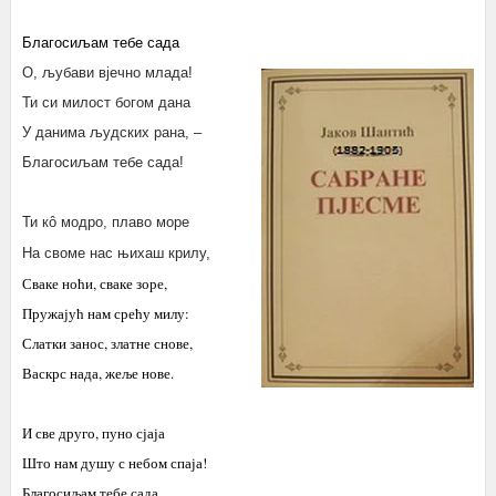
Благосиљам тебе сада
О, љубави вјечно млада!
Ти си милост богом дана
У данима људских рана, –
Благосиљам тебе сада!
Ти кô модро, плаво море
На своме нас њихаш крилу,
Сваке ноћи, сваке зоре,
Пружајућ нам срећу милу:
Слатки занос, златне снове,
Васкрс нада, жеље нове.
И све друго, пуно сјаја
Што нам душу с небом спаја!
Благосиљам тебе сада