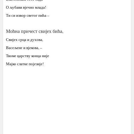
О љубави вјечно млада!
Ти си извор светог пића –
Моћна причест свијех бића,
Свијех срца и духова,
Васељене и вјекова, –
Твоме царству конца није
Мајко слатке појезије!