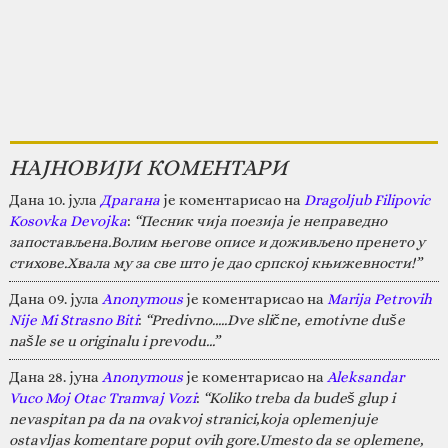
НАЈНОВИЈИ КОМЕНТАРИ
Дана 10. јула
Драгана
је коментарисао на
Dragoljub Filipovic
Kosovka Devojka
:
“Песник чија поезија је неправедно
запостављена.Волим његове описе и доживљено пренето у
стихове.Хвала му за све што је дао српској књижевности!”
Дана 09. јула
Anonymous
је коментарисао на
Marija Petrovih
Nije Mi Strasno Biti
:
“Predivno.....Dve slične, emotivne duše
našle se u originalu i prevodu...”
Дана 28. јуна
Anonymous
је коментарисао на
Aleksandar
Vuco Moj Otac Tramvaj Vozi
:
“Koliko treba da budeš glup i
nevaspitan pa da na ovakvoj stranici,koja oplemenjuje
ostavljas komentare poput ovih gore.Umesto da se oplemene,