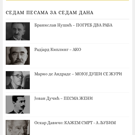
СЕДАМ ПЕСАМА ЗА СЕДАМ ДАНА
Бранислав Нушић – ПОГРЕБ ДВА РАБА
Радјард Киплинг – АКО
Марио де Андраде – МОЈОЈ ДУШИ СЕ ЖУРИ
Јован Дучић – ПЕСМА ЖЕНИ
Оскар Давичо‎: КАЖЕМ СМРТ - А ЉУБИМ