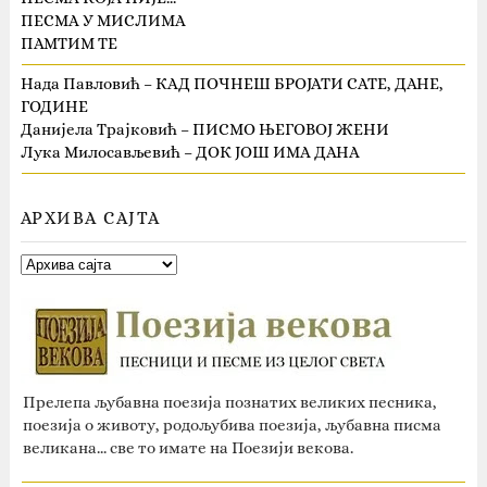
ПЕСМА У МИСЛИМА
ПАМТИМ ТЕ
Нада Павловић – КАД ПОЧНЕШ БРОЈАТИ САТЕ, ДАНЕ,
ГОДИНЕ
Данијела Трајковић – ПИСМО ЊЕГОВОЈ ЖЕНИ
Лука Милосављевић – ДОК ЈОШ ИМА ДАНА
АРХИВА САЈТА
Прелепа љубавна поезија познатих великих песника,
поезија о животу, родољубива поезија, љубавна писма
великана... све то имате на Поезији векова.