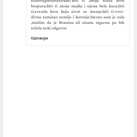
stihovi(parafraziram)"Biti ti ,moja staza kroz
bespuca,biti ti ,moja majka i njena bela kuca,biti
ti,zvezda kroz koju zivot se menja,biti ti-cvet-
divna zamisao zemlje i korenja'.Davno sam je cula
,mislim da je Branina ali nisam sigurna pa bih
zelela neki odgovor.
Одговори