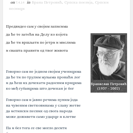
on
7.4.14
in
Брана Петровић
,
Српска поезија
,
Српски
песници
Предвидео сам у својим записима
да ће те затећи на Делу ко којота
да ће ти вршљати по јетри и мислима
и свашта правити од твог живота
Говорио сам не једном својим ученицима
да ће ти по трулим муњама пронаћи лог
и да ћеш их дочекати радосним крицима
ко међ губавцима што дочекан је бог
Говорио сам и јавно речима пуним јода
на чувеним светковинама у славу жетве
да истински песник од свога народа
може доживети само ударце и клетве
Па и без тога се све могло десити