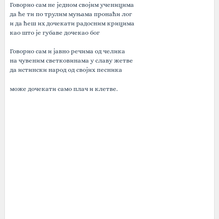
Говорио сам не једном својим ученицима
да ће ти по трулим муњама пронаћи лог
и да ћеш их дочекати радосним крицима
као што је губаве дочекао бог
Говорио сам и јавно речима од челика
на чувеним светковинама у славу жетве
да истински народ од својих песника
може дочекати само плач и клетве.