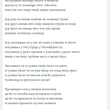
без родних палица кнуте и вешала
могли су те Јапанци 1905. обесити
како би тек онда твоја мајка заплакала
Јер род си онима којима не помажу траве
јер друг онима што пију змијски отров ко воду
јер брат си онима што тек иза браве
доживе истинску слободу
Јер посумњао си у све не само у кипове и бисте
посумњао у Ум у Срце у Оплођајни Уд
посумњао у руке прљаве а још више у руке чисте
више у велике љубави него у мали блуд.
Посумњао си и сумња твоја била ти мати
и сумња била ти сестра била ти отац била брат
и сумња била ти бич на ком ће дојахати
тужилац са пресудом и џелат
Предвидео сам у својим записима
да ће те затећи над песмом ко којота
да ће ти вршљати по јетри и мислима
и свашта правити од твог живота