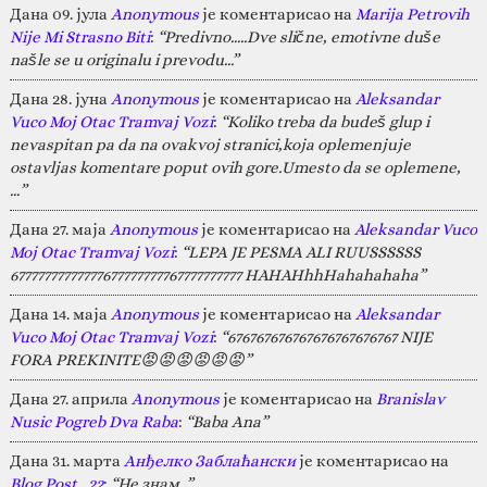
Дана 09. јула
Anonymous
је коментарисао на
Marija Petrovih
Nije Mi Strasno Biti
:
“Predivno.....Dve slične, emotivne duše
našle se u originalu i prevodu...”
Дана 28. јуна
Anonymous
је коментарисао на
Aleksandar
Vuco Moj Otac Tramvaj Vozi
:
“Koliko treba da budeš glup i
nevaspitan pa da na ovakvoj stranici,koja oplemenjuje
ostavljas komentare poput ovih gore.Umesto da se oplemene,
…”
Дана 27. маја
Anonymous
је коментарисао на
Aleksandar Vuco
Moj Otac Tramvaj Vozi
:
“LEPA JE PESMA ALI RUUSSSSSS
67777777777777677777777767777777777 HAHAHhhHahahahaha”
Дана 14. маја
Anonymous
је коментарисао на
Aleksandar
Vuco Moj Otac Tramvaj Vozi
:
“676767676767676767676767 NIJE
FORA PREKINITE😡😡😡😡😡😡”
Дана 27. априла
Anonymous
је коментарисао на
Branislav
Nusic Pogreb Dva Raba
:
“Baba Ana”
Дана 31. марта
Анђелко Заблаћански
је коментарисао на
Blog Post_22
:
“Не знам. ”