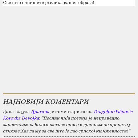
Све што напишете је слика вашег образа!
НАЈНОВИЈИ КОМЕНТАРИ
Дана 10. јула
Драгана
је коментарисао на
Dragoljub Filipovic
Kosovka Devojka
:
“Песник чија поезија је неправедно
запостављена.Волим његове описе и доживљено пренето у
стихове.Хвала му за све што је дао српској књижевности!”