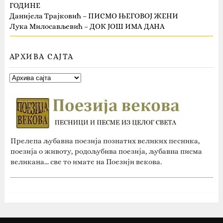
ГОДИНЕ
Данијела Трајковић – ПИСМО ЊЕГОВОЈ ЖЕНИ
Лука Милосављевић – ДОК ЈОШ ИМА ДАНА
АРХИВА САЈТА
Прелепа љубавна поезија познатих великих песника,
поезија о животу, родољубива поезија, љубавна писма
великана... све то имате на Поезији векова.