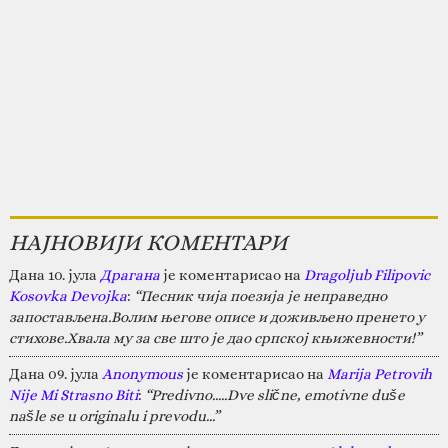
НАЈНОВИЈИ КОМЕНТАРИ
Дана 10. јула
Драгана
је коментарисао на
Dragoljub Filipovic
Kosovka Devojka
:
“Песник чија поезија је неправедно
запостављена.Волим његове описе и доживљено пренето у
стихове.Хвала му за све што је дао српској књижевности!”
Дана 09. јула
Anonymous
је коментарисао на
Marija Petrovih
Nije Mi Strasno Biti
:
“Predivno.....Dve slične, emotivne duše
našle se u originalu i prevodu...”