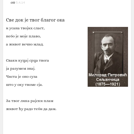
on
5.4.14
Све док је твог благог ока
и усана твојих сласт,
небо је моје плаво,
а живот вечно млад.
Сваки куцај срца твога
ја разумем знај.
Чиста је оно суза
што у оку твоме сја.
За твог лика рајски плам
.
живот ћу радо теби да дам