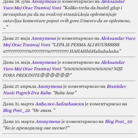
Дана 28. јуна
Anonymous
је коментарисао на
Aleksandar
Vuco Moj Otac Tramvaj Vozi
:
“Koliko treba da budeš glup i
nevaspitan pa da na ovakvoj stranici,koja oplemenjuje
ostavljas komentare poput ovih gore.Umesto da se oplemene,
…”
Дана 27. маја
Anonymous
је коментарисао на
Aleksandar Vuco
Moj Otac Tramvaj Vozi
:
“LEPA JE PESMA ALI RUUSSSSSS
67777777777777677777777767777777777 HAHAHhhHahahahaha”
Дана 14. маја
Anonymous
је коментарисао на
Aleksandar
Vuco Moj Otac Tramvaj Vozi
:
“676767676767676767676767 NIJE
FORA PREKINITE😡😡😡😡😡😡”
Дана 27. априла
Anonymous
је коментарисао на
Branislav
Nusic Pogreb Dva Raba
:
“Baba Ana”
Дана 31. марта
Анђелко Заблаћански
је коментарисао на
Blog Post_22
:
“Не знам. ”
Дана 10. марта
Anonymous
је коментарисао на
Blog Post_22
:
“Ко је преводилац ове песме?”