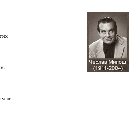
угих
н.
м ја: