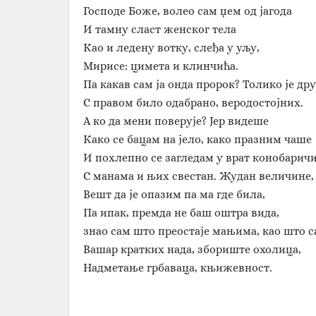
Господе Боже, волео сам џем од јагода
И тамну сласт женског тела
Као и ледену вотку, слеђа у уљу,
Мирисе: цимета и клинчића.
Па какав сам ја онда пророк? Толико је др
С правом било одабрано, веродостојних.
А ко да мени поверује? Јер видеше
Како се бацам на јело, како празним чаше
И похлепно се загледам у врат конобаричи
С манама и њих свестан. Жудан величине,
Вешт да је опазим па ма где била,
Па ипак, премда не баш оштра вида,
знао сам што преостаје мањима, као што са
Вашар кратких нада, збориште охолица,
Надметање грбаваца, књижевност.