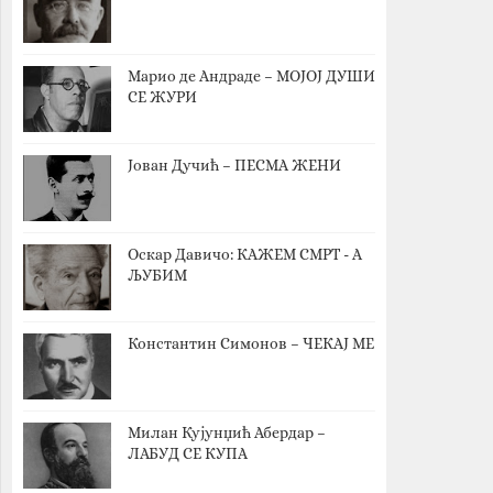
Марио де Андраде – МОЈОЈ ДУШИ
СЕ ЖУРИ
Јован Дучић – ПЕСМА ЖЕНИ
Оскар Давичо‎: КАЖЕМ СМРТ - А
ЉУБИМ
Константин Симонов – ЧЕКАЈ МЕ
Милан Кујунџић Абердар –
ЛАБУД СЕ КУПА