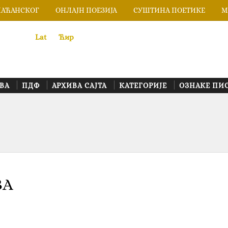
ЛАЋАНСКОГ
ОНЛАЈН ПОЕЗИЈА
СУШТИНА ПОЕТИКЕ
М
Lat
«
•»
Ћир
ВА
ПДФ
АРХИВА САЈТА
КАТЕГОРИЈЕ
ОЗНАКЕ ПИ
ВА