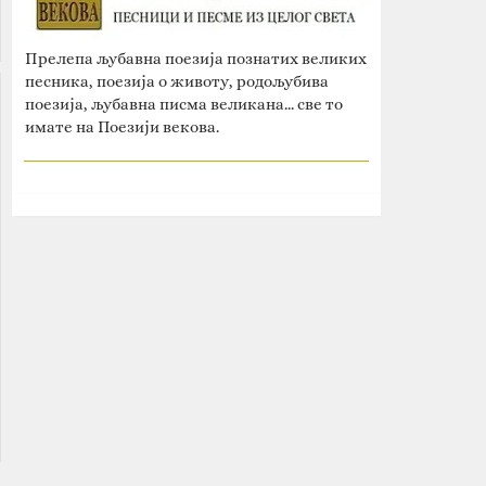
Прелепа љубавна поезија познатих великих
песника, поезија о животу, родољубива
поезија, љубавна писма великана... све то
имате на Поезији векова.