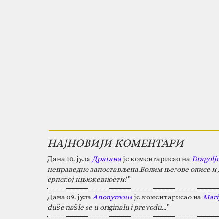
НАЈНОВИЈИ КОМЕНТАРИ
Дана 10. јула
Драгана
је коментарисао на
Dragolj
неправедно запостављена.Волим његове описе и д
српској књижевности!”
Дана 09. јула
Anonymous
је коментарисао на
Marij
duše našle se u originalu i prevodu...”