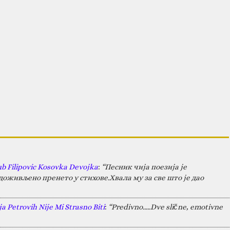
ub Filipovic Kosovka Devojka
:
“Песник чија поезија је
оживљено пренето у стихове.Хвала му за све што је дао
a Petrovih Nije Mi Strasno Biti
:
“Predivno.....Dve slične, emotivne