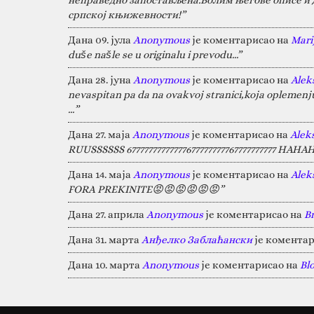
српској књижевности!”
Дана 09. јула
Anonymous
је коментарисао на
Marij
duše našle se u originalu i prevodu...”
Дана 28. јуна
Anonymous
је коментарисао на
Alek
nevaspitan pa da na ovakvoj stranici,koja oplemen
…”
Дана 27. маја
Anonymous
је коментарисао на
Alek
RUUSSSSSS 67777777777777677777777767777777777 HA
Дана 14. маја
Anonymous
је коментарисао на
Alek
FORA PREKINITE😡😡😡😡😡😡”
Дана 27. априла
Anonymous
је коментарисао на
B
Дана 31. марта
Анђелко Заблаћански
је коментар
Дана 10. марта
Anonymous
је коментарисао на
Bl