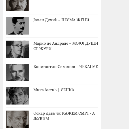
Јован Дучић – ПЕСМА ЖЕНИ
Марио де Андраде – МОЈОЈ ДУШИ
СЕ ЖУРИ
Константин Симонов – ЧЕКАЈ МЕ
Мика Антић | СЕНКА
Оскар Давичо‎: КАЖЕМ СМРТ - А
ЉУБИМ