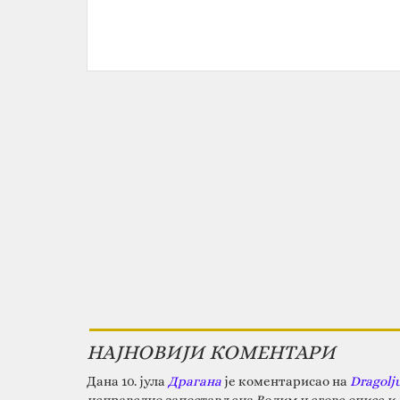
НАЈНОВИЈИ КОМЕНТАРИ
Дана 10. јула
Драгана
је коментарисао на
Dragolj
неправедно запостављена.Волим његове описе и д