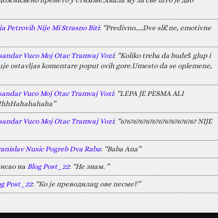
a Petrovih Nije Mi Strasno Biti
:
“Predivno.....Dve slične, emotivne
sandar Vuco Moj Otac Tramvaj Vozi
:
“Koliko treba da budeš glup i
juje ostavljas komentare poput ovih gore.Umesto da se oplemene,
sandar Vuco Moj Otac Tramvaj Vozi
:
“LEPA JE PESMA ALI
HAHhhHahahahaha”
sandar Vuco Moj Otac Tramvaj Vozi
:
“676767676767676767676767 NIJE
ranislav Nusic Pogreb Dva Raba
:
“Baba Ana”
исао на
Blog Post_22
:
“Не знам. ”
og Post_22
:
“Ко је преводилац ове песме?”