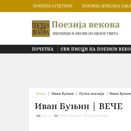
ПОЕЗИЈА СУШТИНЕ
ПОЕЗИЈА АНЂЕЛКА ЗАБ
ПОЧЕТНА
СВИ ПИСЦИ НА ПОЕЗИЈИ ВЕКО
Home
/
Иван Буњин
/
Руска поезија
/
Иван Буњин
Иван Буњин | ВЕЧЕ
on
2.11.13
in
Иван Буњин
,
Руска поезија