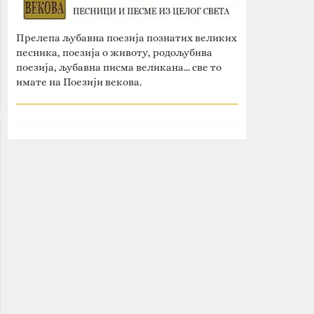
Прелепа љубавна поезија познатих великих
песника, поезија о животу, родољубива
поезија, љубавна писма великана... све то
имате на Поезији векова.