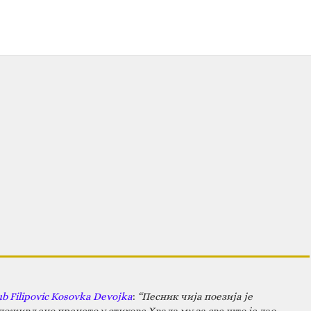
ub Filipovic Kosovka Devojka
:
“Песник чија поезија је
оживљено пренето у стихове.Хвала му за све што је дао