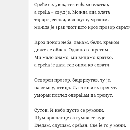
Среће се, увек, тек сећамо слатко,
а срећа – свуд је. Можда она злати
тај врт јесењи, иза шупе, мраком,
можда је зрак чист што кроз прозор сврати
Кроз понор неба, лаким, бели, краком
диже се облак. Одавно га пратим….
Ми мало знамо, ми видимо кратко,
а срећа је дата тек оном ко схвати.
Отворен прозор. Зацвркутав, ту је,
на симсу, птица. И, са књиге, пренут,
уморан поглед одвраћам на тренут.
Сутон. И небо пусто се румени.
Шум вршалице са гумна се чује.
Гледам, слушам, срећан. Све је то у мени.