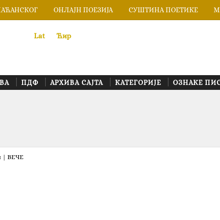
ЛАЋАНСКОГ
ОНЛАЈН ПОЕЗИЈА
СУШТИНА ПОЕТИКЕ
М
Lat
«
•»
Ћир
ВА
ПДФ
АРХИВА САЈТА
КАТЕГОРИЈЕ
ОЗНАКЕ ПИ
 | ВЕЧЕ