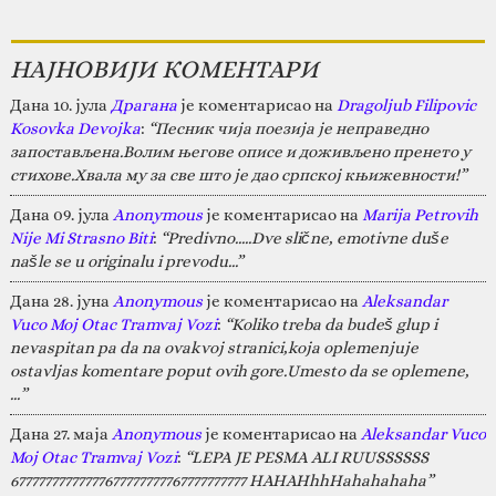
НАЈНОВИЈИ КОМЕНТАРИ
Дана 10. јула
Драгана
је коментарисао на
Dragoljub Filipovic
Kosovka Devojka
:
“Песник чија поезија је неправедно
запостављена.Волим његове описе и доживљено пренето у
стихове.Хвала му за све што је дао српској књижевности!”
Дана 09. јула
Anonymous
је коментарисао на
Marija Petrovih
Nije Mi Strasno Biti
:
“Predivno.....Dve slične, emotivne duše
našle se u originalu i prevodu...”
Дана 28. јуна
Anonymous
је коментарисао на
Aleksandar
Vuco Moj Otac Tramvaj Vozi
:
“Koliko treba da budeš glup i
nevaspitan pa da na ovakvoj stranici,koja oplemenjuje
ostavljas komentare poput ovih gore.Umesto da se oplemene,
…”
Дана 27. маја
Anonymous
је коментарисао на
Aleksandar Vuco
Moj Otac Tramvaj Vozi
:
“LEPA JE PESMA ALI RUUSSSSSS
67777777777777677777777767777777777 HAHAHhhHahahahaha”