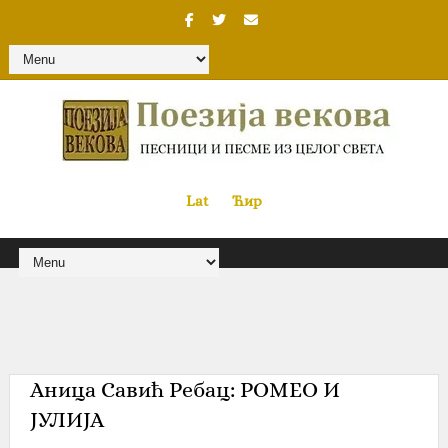
Lat
«
•»
Ћир
Аница Савић Ребац: РОМЕО И
ЈУЛИЈА