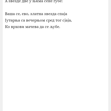
А звезде две у њима сене губе:
Ваша се, ево, златна звезда спаја
Јутарња са вечерњом сред тог сјаја,
Ко врхови мачева да се љубе.