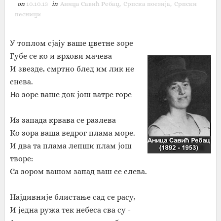
on
10.10.13
in
Аница Савић Ребац
,
Српска поезија
,
Српски
песници
У топлом сјају ваше цветне зоре
Губе се ко и врхови мачева
И звезде, смртно блед им лик не
снева.
Но зоре ваше док још ватре горе
Из запада крвава се разлева
Ко зора ваша ведрог плама море.
И два та плама лепши плам још
творе:
Са зором вашом запад ваш се слева.
Најдивније блистање сад се расу,
И једна ружа тек небеса сва су -