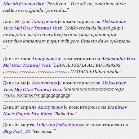
Nije Mi Strasno Biti
:
“Predivno.....Dve slične, emotivne duše
našle se u originalu i prevodu...”
Дана 28. јуна
Anonymous
је коментарисао на
Aleksandar
Vuco Moj Otac Tramvaj Vozi
:
“Koliko treba da budeš glup i
nevaspitan pa da na ovakvoj stranici,koja oplemenjuje
ostavljas komentare poput ovih gore.Umesto da se oplemene,
…”
Дана 27. маја
Anonymous
је коментарисао на
Aleksandar Vuco
Moj Otac Tramvaj Vozi
:
“LEPA JE PESMA ALI RUUSSSSSS
67777777777777677777777767777777777 HAHAHhhHahahahaha”
Дана 14. маја
Anonymous
је коментарисао на
Aleksandar
Vuco Moj Otac Tramvaj Vozi
:
“676767676767676767676767 NIJE
FORA PREKINITE😡😡😡😡😡😡”
Дана 27. априла
Anonymous
је коментарисао на
Branislav
Nusic Pogreb Dva Raba
:
“Baba Ana”
Дана 31. марта
Анђелко Заблаћански
је коментарисао на
Blog Post_22
:
“Не знам. ”