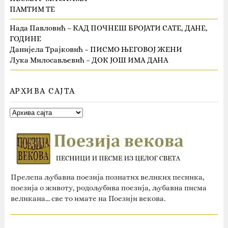
ПАМТИМ ТЕ
Нада Павловић – КАД ПОЧНЕШ БРОЈАТИ САТЕ, ДАНЕ,
ГОДИНЕ
Данијела Трајковић – ПИСМО ЊЕГОВОЈ ЖЕНИ
Лука Милосављевић – ДОК ЈОШ ИМА ДАНА
АРХИВА САЈТА
Прелепа љубавна поезија познатих великих песника,
поезија о животу, родољубива поезија, љубавна писма
великана... све то имате на Поезији векова.