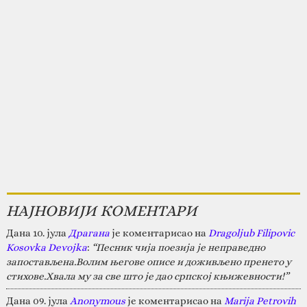
НАЈНОВИЈИ КОМЕНТАРИ
Дана 10. јула
Драгана
је коментарисао на
Dragoljub Filipovic
Kosovka Devojka
:
“Песник чија поезија је неправедно
запостављена.Волим његове описе и доживљено пренето у
стихове.Хвала му за све што је дао српској књижевности!”
Дана 09. јула
Anonymous
је коментарисао на
Marija Petrovih