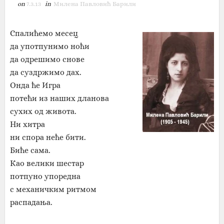
on
7.3.13
in
Милена Павловић Барили
Спалићемо месец
да употпунимо ноћи
да одрешимо снове
да суздржимо дах.
Онда ће Игра
потећи из наших дланова
сухих од живота.
Ни хитра
ни спора неће бити.
Биће сама.
Као велики шестар
потпуно упоредна
с механичким ритмом
распадања.