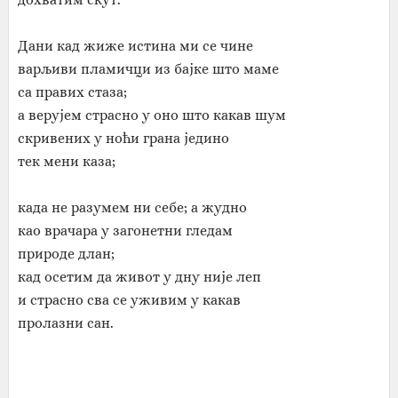
Дани кад жиже истина ми се чине
варљиви пламичци из бајке што маме
са правих стаза;
а верујем страсно у оно што какав шум
скривених у ноћи грана једино
тек мени каза;
када не разумем ни себе; а жудно
као врачара у загонетни гледам
природе длан;
кад осетим да живот у дну није леп
и страсно сва се уживим у какав
пролазни сан.