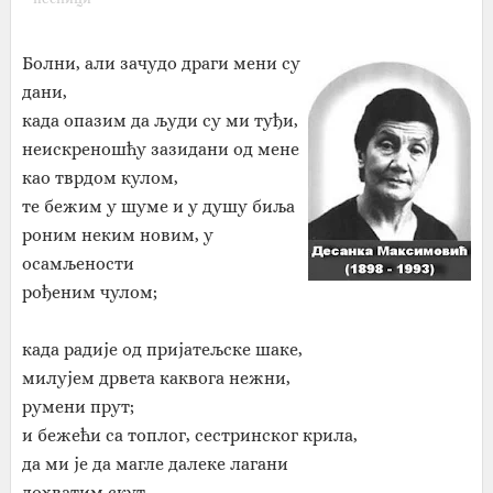
Болни, али зачудо драги мени су
дани,
када опазим да људи су ми туђи,
неискреношћу зазидани од мене
као тврдом кулом,
те бежим у шуме и у душу биља
роним неким новим, у
осамљености
рођеним чулом;
када радије од пријатељске шаке,
милујем дрвета каквога нежни,
румени прут;
и бежећи са топлог, сестринског крила,
да ми је да магле далеке лагани
дохватим скут.