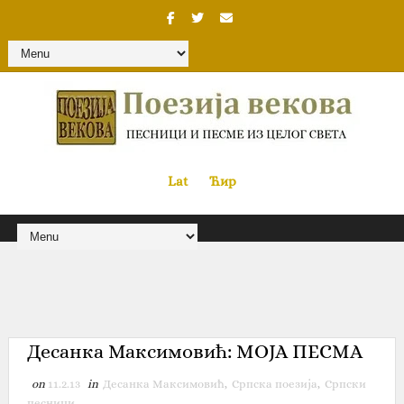
Lat
«
•»
Ћир
Десанка Максимовић: МОЈА ПЕСМА
on
11.2.13
in
Десанка Максимовић
,
Српска поезија
,
Српски
песници