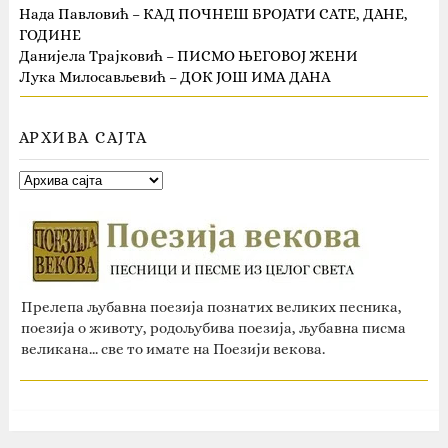
Нада Павловић – КАД ПОЧНЕШ БРОЈАТИ САТЕ, ДАНЕ,
ГОДИНЕ
Данијела Трајковић – ПИСМО ЊЕГОВОЈ ЖЕНИ
Лука Милосављевић – ДОК ЈОШ ИМА ДАНА
АРХИВА САЈТА
Прелепа љубавна поезија познатих великих песника,
поезија о животу, родољубива поезија, љубавна писма
великана... све то имате на Поезији векова.