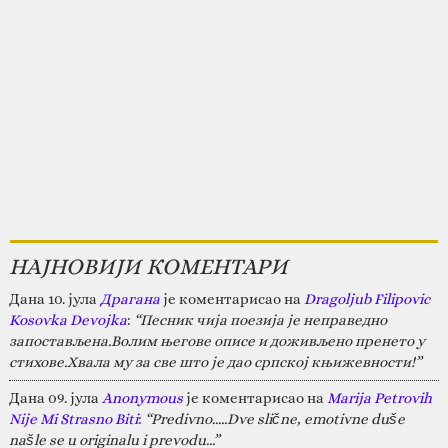
НАЈНОВИЈИ КОМЕНТАРИ
Дана 10. јула
Драгана
је коментарисао на
Dragoljub Filipovic
Kosovka Devojka
:
“Песник чија поезија је неправедно
запостављена.Волим његове описе и доживљено пренето у
стихове.Хвала му за све што је дао српској књижевности!”
Дана 09. јула
Anonymous
је коментарисао на
Marija Petrovih
Nije Mi Strasno Biti
:
“Predivno.....Dve slične, emotivne duše
našle se u originalu i prevodu...”