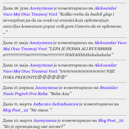
Дана 28. јуна
Anonymous
је коментарисао на
Aleksandar
Vuco Moj Otac Tramvaj Vozi
:
“Koliko treba da budeš glup i
nevaspitan pa da na ovakvoj stranici,koja oplemenjuje
ostavljas komentare poput ovih gore.Umesto da se oplemene,
…”
Дана 27. маја
Anonymous
је коментарисао на
Aleksandar Vuco
Moj Otac Tramvaj Vozi
:
“LEPA JE PESMA ALI RUUSSSSSS
67777777777777677777777767777777777 HAHAHhhHahahahaha”
Дана 14. маја
Anonymous
је коментарисао на
Aleksandar
Vuco Moj Otac Tramvaj Vozi
:
“676767676767676767676767 NIJE
FORA PREKINITE😡😡😡😡😡😡”
Дана 27. априла
Anonymous
је коментарисао на
Branislav
Nusic Pogreb Dva Raba
:
“Baba Ana”
Дана 31. марта
Анђелко Заблаћански
је коментарисао на
Blog Post_22
:
“Не знам. ”
Дана 10. марта
Anonymous
је коментарисао на
Blog Post_22
:
“Ко је преводилац ове песме?”