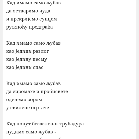
Кад имамо само љубав
да остваримо чуда
и прекријемо сунцем
ружноћу предграђа
Кад имамо само љубав
као једини разлог
као једину песму
као једини спас
Кад имамо само љубав
да сиромахе и пробисвете
оденемо зором
у свилене огртаче
Кад попут безазленог трубадура
нудимо само љубав -