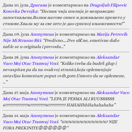
Дана 10. јула
Драгана
је коментарисао на
Dragoljub Filipovic
Kosovka Devojka
:
“Песник чија поезија је неправедно
запостављена.Волим његове описе и доживљено пренето у
стихове.Хвала му за све што је дао српској књижевности!”
Дана 09. јула
Anonymous
је коментарисао на
Marija Petrovih
Nije Mi Strasno Biti
:
“Predivno.....Dve slične, emotivne duše
našle se u originalu i prevodu...”
Дана 28. јуна
Anonymous
је коментарисао на
Aleksandar
Vuco Moj Otac Tramvaj Vozi
:
“Koliko treba da budeš glup i
nevaspitan pa da na ovakvoj stranici,koja oplemenjuje
ostavljas komentare poput ovih gore.Umesto da se oplemene,
…”
Дана 27. маја
Anonymous
је коментарисао на
Aleksandar Vuco
Moj Otac Tramvaj Vozi
:
“LEPA JE PESMA ALI RUUSSSSSS
67777777777777677777777767777777777 HAHAHhhHahahahaha”
Дана 14. маја
Anonymous
је коментарисао на
Aleksandar
Vuco Moj Otac Tramvaj Vozi
:
“676767676767676767676767 NIJE
FORA PREKINITE😡😡😡😡😡😡”