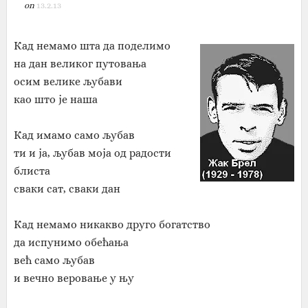
on
13.2.13
Кад немамо шта да поделимо
на дан великог путовања
осим велике љубави
као што је наша
Кад имамо само љубав
ти и ја, љубав моја од радости
блиста
сваки сат, сваки дан
Кад немамо никакво друго богатство
да испунимо обећања
већ само љубав
и вечно веровање у њу