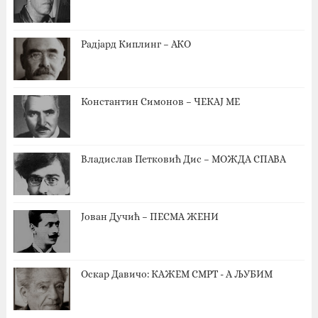
Радјард Киплинг – АКО
Константин Симонов – ЧЕКАЈ МЕ
Владислав Петковић Дис – МОЖДА СПАВА
Јован Дучић – ПЕСМА ЖЕНИ
Оскар Давичо‎: КАЖЕМ СМРТ - А ЉУБИМ