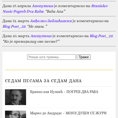
Дана 27. априла
Anonymous
је коментарисао на
Branislav
Nusic Pogreb Dva Raba
:
“Baba Ana”
Дана 31. марта
Анђелко Заблаћански
је коментарисао на
Blog Post_22
:
“Не знам. ”
Дана 10. марта
Anonymous
је коментарисао на
Blog Post_22
:
“Ко је преводилац ове песме?”
СЕДАМ ПЕСАМА ЗА СЕДАМ ДАНА
Бранислав Нушић – ПОГРЕБ ДВА РАБА
Марио де Андраде – МОЈОЈ ДУШИ СЕ ЖУРИ