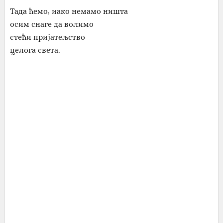
Тада ћемо, иако немамо ништа
осим снаге да волимо
стећи пријатељство
целога света.