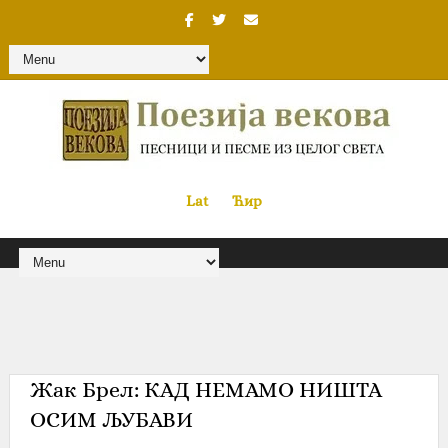
Lat
«
•»
Ћир
Жак Брел‎: КАД НЕМАМО НИШТА
ОСИМ ЉУБАВИ