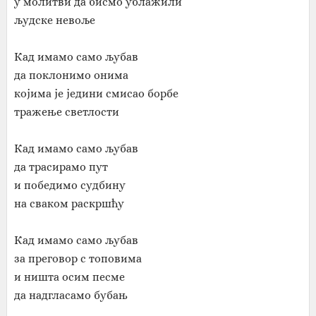
у молитви да бисмо ублажили
људске невоље
Кад имамо само љубав
да поклонимо онима
којима је једини смисао борбе
тражење светлости
Кад имамо само љубав
да трасирамо пут
и победимо судбину
на сваком раскршћу
Кад имамо само љубав
за преговор с топовима
и ништа осим песме
да надгласамо бубањ