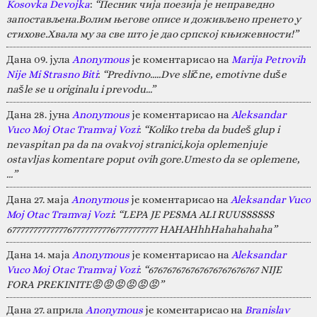
Kosovka Devojka
:
“Песник чија поезија је неправедно
запостављена.Волим његове описе и доживљено пренето у
стихове.Хвала му за све што је дао српској књижевности!”
Дана 09. јула
Anonymous
је коментарисао на
Marija Petrovih
Nije Mi Strasno Biti
:
“Predivno.....Dve slične, emotivne duše
našle se u originalu i prevodu...”
Дана 28. јуна
Anonymous
је коментарисао на
Aleksandar
Vuco Moj Otac Tramvaj Vozi
:
“Koliko treba da budeš glup i
nevaspitan pa da na ovakvoj stranici,koja oplemenjuje
ostavljas komentare poput ovih gore.Umesto da se oplemene,
…”
Дана 27. маја
Anonymous
је коментарисао на
Aleksandar Vuco
Moj Otac Tramvaj Vozi
:
“LEPA JE PESMA ALI RUUSSSSSS
67777777777777677777777767777777777 HAHAHhhHahahahaha”
Дана 14. маја
Anonymous
је коментарисао на
Aleksandar
Vuco Moj Otac Tramvaj Vozi
:
“676767676767676767676767 NIJE
FORA PREKINITE😡😡😡😡😡😡”
Дана 27. априла
Anonymous
је коментарисао на
Branislav