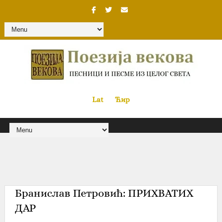
Lat
«
•»
Ћир
Бранислав Петровић‎: ПРИХВАТИХ
ДАР