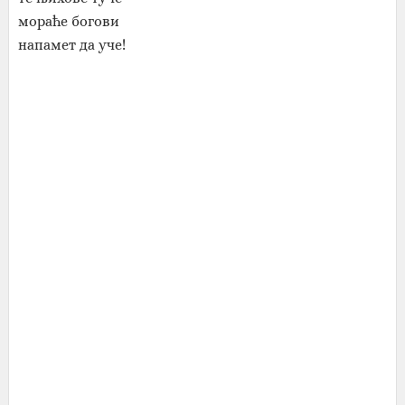
мораће богови
напамет да уче!