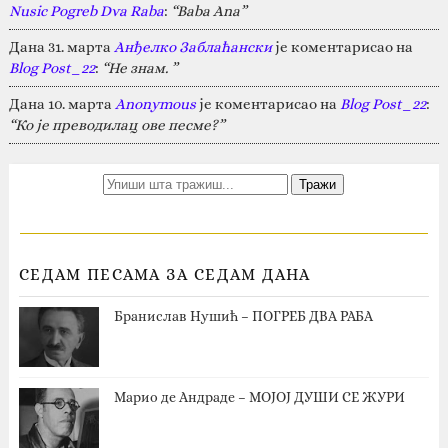
Nusic Pogreb Dva Raba
:
“Baba Ana”
Дана 31. марта
Анђелко Заблаћански
је коментарисао на
Blog Post_22
:
“Не знам. ”
Дана 10. марта
Anonymous
је коментарисао на
Blog Post_22
:
“Ко је преводилац ове песме?”
СЕДАМ ПЕСАМА ЗА СЕДАМ ДАНА
Бранислав Нушић – ПОГРЕБ ДВА РАБА
Марио де Андраде – МОЈОЈ ДУШИ СЕ ЖУРИ