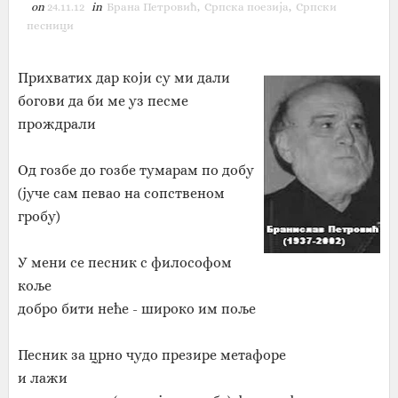
on
24.11.12
in
Брана Петровић
,
Српска поезија
,
Српски
песници
Прихватих дар који су ми дали
богови да би ме уз песме
прождрали
Од гозбе до гозбе тумарам по добу
(јуче сам певао на сопственом
гробу)
У мени се песник с философом
коље
добро бити неће - широко им поље
Песник за црно чудо презире метафоре
и лажи