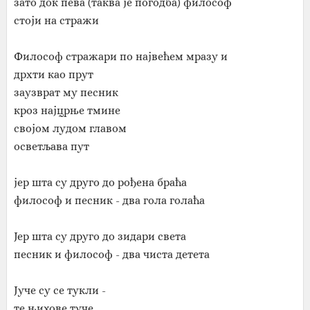
зато док пева (таква је погодба) философ
стоји на стражи
Философ стражари по највећем мразу и
дрхти као прут
заузврат му песник
кроз најцрње тмине
својом лудом главом
осветљава пут
јер шта су друго до рођена браћа
философ и песник - два гола голаћа
Јер шта су друго до зидари света
песник и философ - два чиста детета
Јуче су се тукли -
те њихове туче