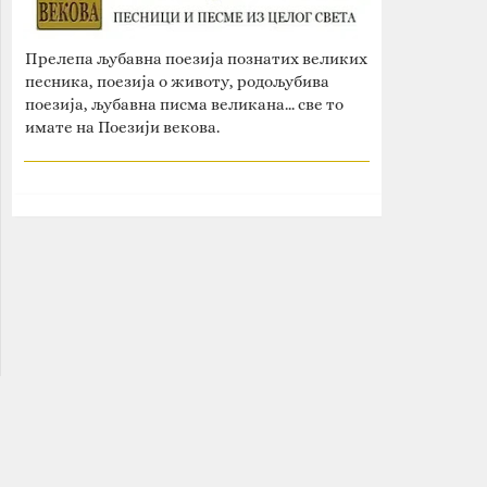
Прелепа љубавна поезија познатих великих
песника, поезија о животу, родољубива
поезија, љубавна писма великана... све то
имате на Поезији векова.