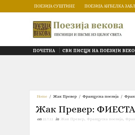
ПОЕЗИЈА СУШТИНЕ
ПОЕЗИЈА АНЂЕЛКА ЗАБ
ПОЧЕТНА
СВИ ПИСЦИ НА ПОЕЗИЈИ ВЕКО
Home
/
Жак Превер
/
Француска поезија
/
Фран
Жак Превер‎:‎ ФИЕСТ
on
22.7.12
in
Жак Превер
,
Француска поезија
,
Фран