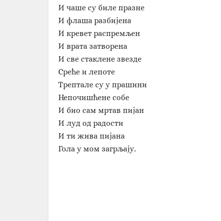
И чаше су биле празне
И флаша разбијена
И кревет распремљен
И врата затворена
И све стаклене звезде
Среће и лепоте
Трептале су у прашини
Непочишћене собе
И био сам мртав пијан
И луд од радости
И ти жива пијана
Гола у мом загрљају.