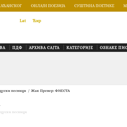
ЛАЋАНСКОГ
ОНЛАЈН ПОЕЗИЈА
СУШТИНА ПОЕТИКЕ
М
Lat
«
•»
Ћир
ВА
ПДФ
АРХИВА САЈТА
КАТЕГОРИЈЕ
ОЗНАКЕ ПИ
цуски песници
/
Жак Превер‎:‎ ФИЕСТА
А
цуски песници