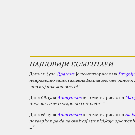
НАЈНОВИЈИ КОМЕНТАРИ
Дана 10. јула
Драгана
је коментарисао на
Dragolj
неправедно запостављена.Волим његове описе и д
српској књижевности!”
Дана 09. јула
Anonymous
је коментарисао на
Marij
duše našle se u originalu i prevodu...”
Дана 28. јуна
Anonymous
је коментарисао на
Alek
nevaspitan pa da na ovakvoj stranici,koja oplemen
…”