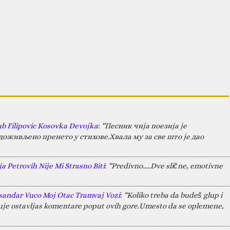
ub Filipovic Kosovka Devojka
:
“Песник чија поезија је
оживљено пренето у стихове.Хвала му за све што је дао
a Petrovih Nije Mi Strasno Biti
:
“Predivno.....Dve slične, emotivne
sandar Vuco Moj Otac Tramvaj Vozi
:
“Koliko treba da budeš glup i
juje ostavljas komentare poput ovih gore.Umesto da se oplemene,