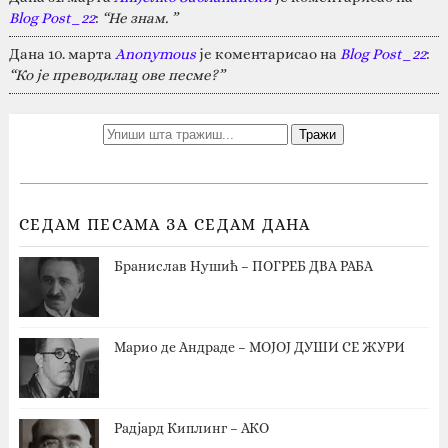
Blog Post_22
:
“Не знам. ”
Дана 10. марта
Anonymous
је коментарисао на
Blog Post_22
:
“Ко је преводилац ове песме?”
СЕДАМ ПЕСАМА ЗА СЕДАМ ДАНА
Бранислав Нушић – ПОГРЕБ ДВА РАБА
Марио де Андраде – МОЈОЈ ДУШИ СЕ ЖУРИ
Радјард Киплинг – АКО