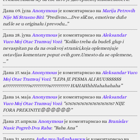
Дана 09. јула
Anonymous
је коментарисао на
Marija Petrovih
Nije Mi Strasno Biti
:
“Predivno.....Dve slične, emotivne duše
našle se u originalu i prevodu...”
Дана 28. јуна
Anonymous
је коментарисао на
Aleksandar
Vuco Moj Otac Tramvaj Vozi
:
“Koliko treba da budeš glup i
nevaspitan pa da na ovakvoj stranici,koja oplemenjuje
ostavljas komentare poput ovih gore.Umesto da se oplemene,
…”
Дана 27. маја
Anonymous
је коментарисао на
Aleksandar Vuco
Moj Otac Tramvaj Vozi
:
“LEPA JE PESMA ALI RUUSSSSSS
67777777777777677777777767777777777 HAHAHhhHahahahaha”
Дана 14. маја
Anonymous
је коментарисао на
Aleksandar
Vuco Moj Otac Tramvaj Vozi
:
“676767676767676767676767 NIJE
FORA PREKINITE😡😡😡😡😡😡”
Дана 27. априла
Anonymous
је коментарисао на
Branislav
Nusic Pogreb Dva Raba
:
“Baba Ana”
Дана 31. марта
Анђелко Заблаћански
је коментарисао на