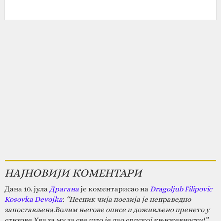
НАЈНОВИЈИ КОМЕНТАРИ
Дана 10. јула
Драгана
је коментарисао на
Dragoljub Filipovic
Kosovka Devojka
:
“Песник чија поезија је неправедно
запостављена.Волим његове описе и доживљено пренето у
стихове.Хвала му за све што је дао српској књижевности!”