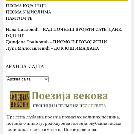
ПЕСМА КОЈА НИЈЕ…
ПЕСМА У МИСЛИМА
ПАМТИМ ТЕ
Нада Павловић – КАД ПОЧНЕШ БРОЈАТИ САТЕ, ДАНЕ,
ГОДИНЕ
Данијела Трајковић – ПИСМО ЊЕГОВОЈ ЖЕНИ
Лука Милосављевић – ДОК ЈОШ ИМА ДАНА
АРХИВА САЈТА
Прелепа љубавна поезија познатих великих песника,
поезија о животу, родољубива поезија, љубавна писма
великана... све то имате на Поезији векова.