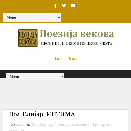
Lat
«
•»
Ћир
Пол Елијар: ИНТИМА
on
1.2.13
in
Пол Елијар
,
Француска поезија
,
Француски
песници