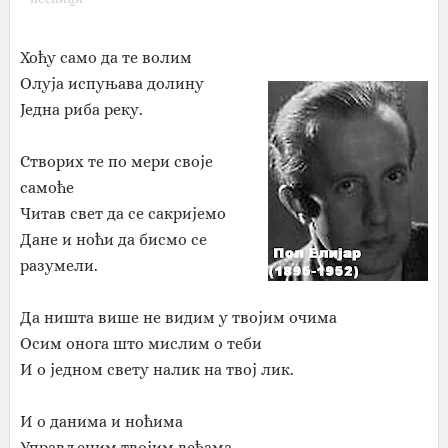
Хоћу само да те волим
Олуја испуњава долину
Једна риба реку.
Створих те по мери своје
самоће
Читав свет да се сакријемо
Дане и ноћи да бисмо се
разумели.
Да ништа више не видим у твојим очима
Осим онога што мислим о теби
И о једном свету налик на твој лик.
И о данима и ноћима
Управљеним твојим веђама.