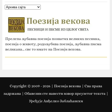
Прелепа љубавна поезија познатих великих песника,
поезија о животу, родољубива поезија, љубавна писма
великана... све то имате на Поезији векова.
Copyright © 2009 -
2026
| Поезија векова | Сва права
задржана | Oбавезни сте навести извор преузетог текста |
Уређује Анђелко Заблаћански