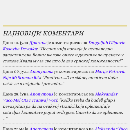
НАЈНОВИЈИ КОМЕНТАРИ
Дана 10. јула
Драгана
је коментарисао на
Dragoljub Filipovic
Kosovka Devojka
:
“Песник чија поезија је неправедно
запостављена.Волим његове описе и доживљено пренето у
стихове.Хвала му за све што је дао српској књижевности!”
Дана 09. јула
Anonymous
је коментарисао на
Marija Petrovih
Nije Mi Strasno Biti
:
“Predivno.....Dve slične, emotivne duše
našle se u originalu i prevodu...”
Дана 28. јуна
Anonymous
је коментарисао на
Aleksandar
Vuco Moj Otac Tramvaj Vozi
:
“Koliko treba da budeš glup i
nevaspitan pa da na ovakvoj stranici,koja oplemenjuje
ostavljas komentare poput ovih gore.Umesto da se oplemene,
…”
Дана 27. маја
Anonymous
је коментарисао на
Aleksandar Vuco