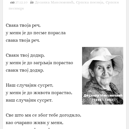
on
27.12.10
in
Десанка Максимовић
,
Српска поезија
,
Српски
песници
Свака твоја реч,
у мени је до песме порасла
свака твоја реч.
Сваки твој додир,
у мени је до загрљаја порастао
сваки твој додир.
Наш случајни сусрет,
у мени је до живота порастао,
наш случајни сусрет.
Све што ми се због тебе догодило,
као очарано живи у мени,