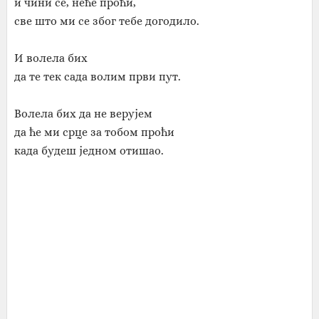
и чини се, неће проћи,
све што ми се због тебе догодило.
И волела бих
да те тек сада волим први пут.
Волела бих да не верујем
да ће ми срце за тобом проћи
када будеш једном отишао.