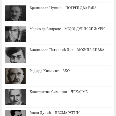
Бранислав Нушић – ПОГРЕБ ДВА РАБА
Марио де Андраде – МОЈОЈ ДУШИ СЕ ЖУРИ
Владислав Петковић Дис – МОЖДА СПАВА
Радјард Киплинг – АКО
Константин Симонов – ЧЕКАЈ МЕ
Јован Дучић – ПЕСМА ЖЕНИ