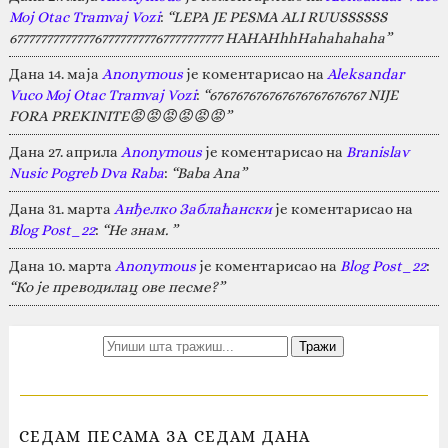
Moj Otac Tramvaj Vozi
:
“LEPA JE PESMA ALI RUUSSSSSS
67777777777777677777777767777777777 HAHAHhhHahahahaha”
Дана 14. маја
Anonymous
је коментарисао на
Aleksandar
Vuco Moj Otac Tramvaj Vozi
:
“676767676767676767676767 NIJE
FORA PREKINITE😡😡😡😡😡😡”
Дана 27. априла
Anonymous
је коментарисао на
Branislav
Nusic Pogreb Dva Raba
:
“Baba Ana”
Дана 31. марта
Анђелко Заблаћански
је коментарисао на
Blog Post_22
:
“Не знам. ”
Дана 10. марта
Anonymous
је коментарисао на
Blog Post_22
:
“Ко је преводилац ове песме?”
СЕДАМ ПЕСАМА ЗА СЕДАМ ДАНА