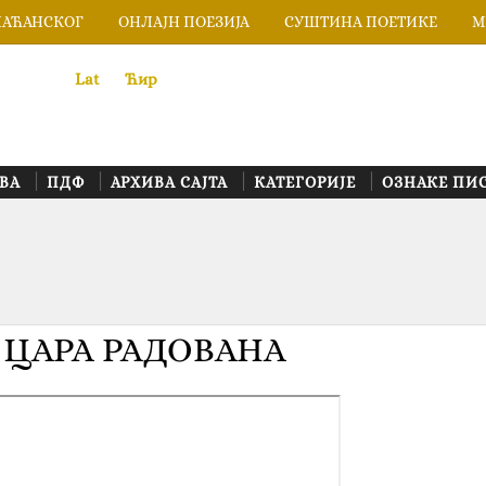
ЛАЋАНСКОГ
ОНЛАЈН ПОЕЗИЈА
СУШТИНА ПОЕТИКЕ
М
Lat
«
•»
Ћир
ВА
ПДФ
АРХИВА САЈТА
КАТЕГОРИЈЕ
ОЗНАКЕ ПИ
О ЦАРА РАДОВАНА