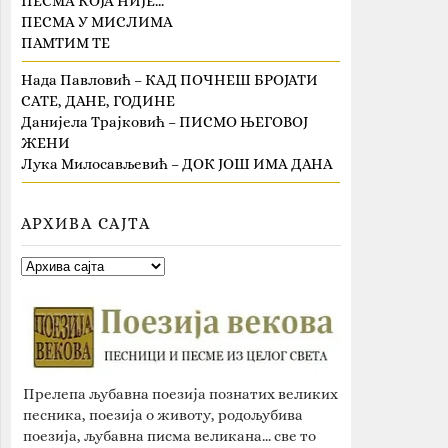
ПЕСМА КОЈА НИЈЕ…
ПЕСМА У МИСЛИМА
ПАМТИМ ТЕ
Нада Павловић – КАД ПОЧНЕШ БРОЈАТИ
САТЕ, ДАНЕ, ГОДИНЕ
Данијела Трајковић – ПИСМО ЊЕГОВОЈ
ЖЕНИ
Лука Милосављевић – ДОК ЈОШ ИМА ДАНА
АРХИВА САЈТА
Прелепа љубавна поезија познатих великих
песника, поезија о животу, родољубива
поезија, љубавна писма великана... све то