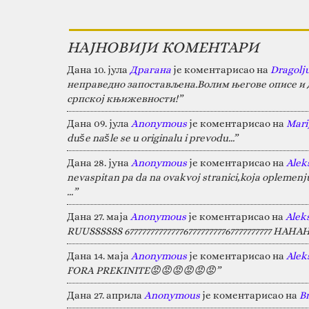
НАЈНОВИЈИ КОМЕНТАРИ
Дана 10. јула
Драгана
је коментарисао на
Dragolj
неправедно запостављена.Волим његове описе и д
српској књижевности!”
Дана 09. јула
Anonymous
је коментарисао на
Marij
duše našle se u originalu i prevodu...”
Дана 28. јуна
Anonymous
је коментарисао на
Alek
nevaspitan pa da na ovakvoj stranici,koja oplemen
…”
Дана 27. маја
Anonymous
је коментарисао на
Alek
RUUSSSSSS 67777777777777677777777767777777777 HA
Дана 14. маја
Anonymous
је коментарисао на
Alek
FORA PREKINITE😡😡😡😡😡😡”
Дана 27. априла
Anonymous
је коментарисао на
B