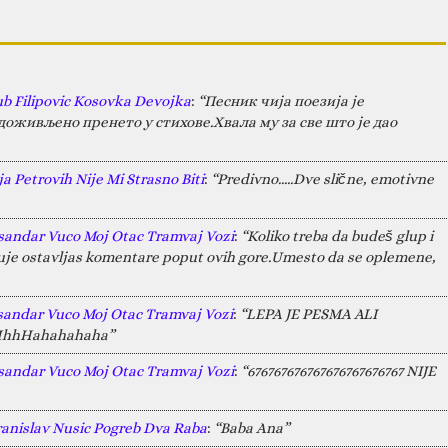
ub Filipovic Kosovka Devojka
:
“Песник чија поезија је
оживљено пренето у стихове.Хвала му за све што је дао
a Petrovih Nije Mi Strasno Biti
:
“Predivno.....Dve slične, emotivne
sandar Vuco Moj Otac Tramvaj Vozi
:
“Koliko treba da budeš glup i
juje ostavljas komentare poput ovih gore.Umesto da se oplemene,
sandar Vuco Moj Otac Tramvaj Vozi
:
“LEPA JE PESMA ALI
HAHhhHahahahaha”
sandar Vuco Moj Otac Tramvaj Vozi
:
“676767676767676767676767 NIJE
ranislav Nusic Pogreb Dva Raba
:
“Baba Ana”