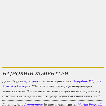
НАЈНОВИЈИ КОМЕНТАРИ
Дана 10. јула
Драгана
је коментарисао на
Dragoljub Filipovic
Kosovka Devojka
:
“Песник чија поезија је неправедно
запостављена.Волим његове описе и доживљено пренето у
стихове.Хвала му за све што је дао српској књижевности!”
Дана 09. јула
Anonymous
је коментарисао на
Marija Petrovih