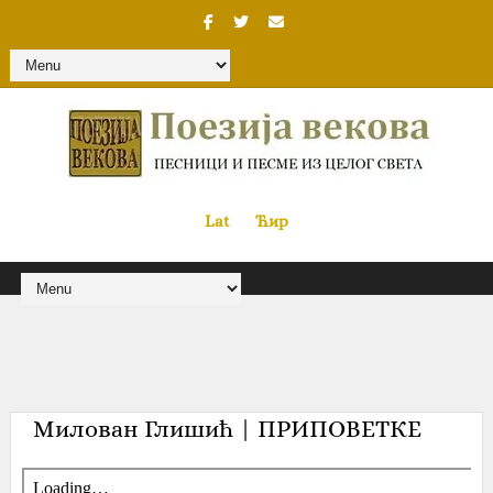
Lat
«
•»
Ћир
Милован Глишић | ПРИПОВЕТКЕ