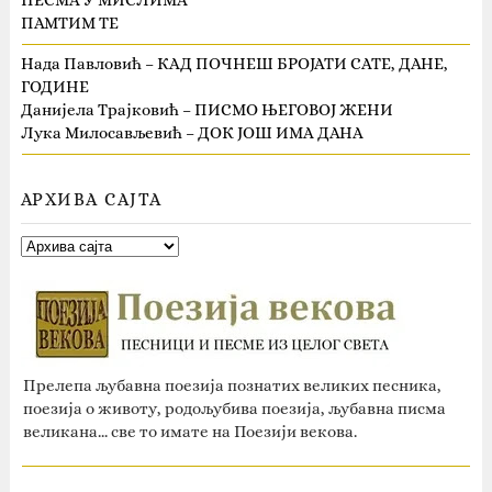
ПЕСМА У МИСЛИМА
ПАМТИМ ТЕ
Нада Павловић – КАД ПОЧНЕШ БРОЈАТИ САТЕ, ДАНЕ,
ГОДИНЕ
Данијела Трајковић – ПИСМО ЊЕГОВОЈ ЖЕНИ
Лука Милосављевић – ДОК ЈОШ ИМА ДАНА
АРХИВА САЈТА
Прелепа љубавна поезија познатих великих песника,
поезија о животу, родољубива поезија, љубавна писма
великана... све то имате на Поезији векова.