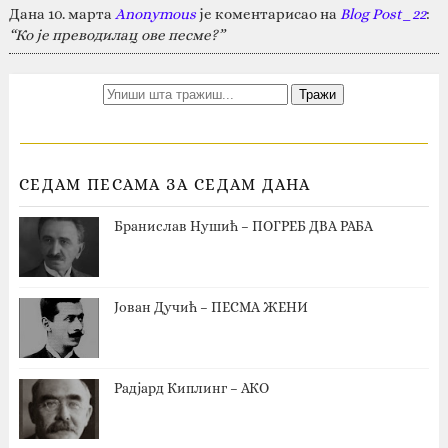
Дана 10. марта
Anonymous
је коментарисао на
Blog Post_22
:
“Ко је преводилац ове песме?”
СЕДАМ ПЕСАМА ЗА СЕДАМ ДАНА
Бранислав Нушић – ПОГРЕБ ДВА РАБА
Јован Дучић – ПЕСМА ЖЕНИ
Радјард Киплинг – АКО