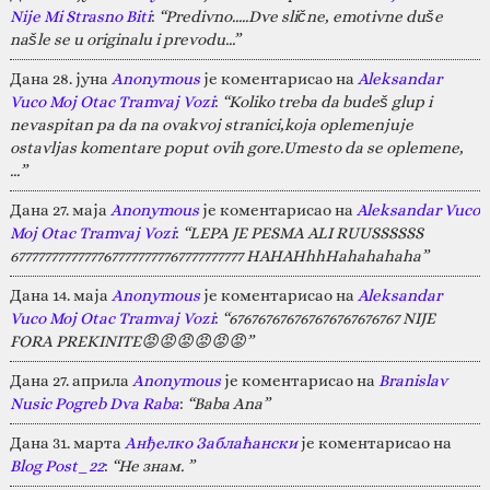
Nije Mi Strasno Biti
:
“Predivno.....Dve slične, emotivne duše
našle se u originalu i prevodu...”
Дана 28. јуна
Anonymous
је коментарисао на
Aleksandar
Vuco Moj Otac Tramvaj Vozi
:
“Koliko treba da budeš glup i
nevaspitan pa da na ovakvoj stranici,koja oplemenjuje
ostavljas komentare poput ovih gore.Umesto da se oplemene,
…”
Дана 27. маја
Anonymous
је коментарисао на
Aleksandar Vuco
Moj Otac Tramvaj Vozi
:
“LEPA JE PESMA ALI RUUSSSSSS
67777777777777677777777767777777777 HAHAHhhHahahahaha”
Дана 14. маја
Anonymous
је коментарисао на
Aleksandar
Vuco Moj Otac Tramvaj Vozi
:
“676767676767676767676767 NIJE
FORA PREKINITE😡😡😡😡😡😡”
Дана 27. априла
Anonymous
је коментарисао на
Branislav
Nusic Pogreb Dva Raba
:
“Baba Ana”
Дана 31. марта
Анђелко Заблаћански
је коментарисао на
Blog Post_22
:
“Не знам. ”