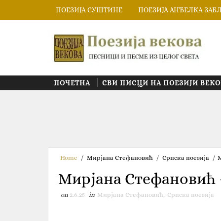
ПОЕЗИЈА СУШТИНЕ
ПОЕЗИЈА АНЂЕЛКА ЗАБ
ПОЧЕТНА
СВИ ПИСЦИ НА ПОЕЗИЈИ ВЕКО
Home
/
Мирјана Стефановић
/
Српска поезија
/
Мирјана Стефанови
on
2.6.25
in
Мирјана Стефановић
,
Српска поезија