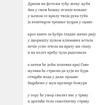
Драган на фотељи туђу жену љуби
Ана у свом ћошку испија коњаке
у њеном се крилу твоја рука губи
ја коштицом трешње пуцам у оџаке
кроз канте за ђубре гладне мачке рију
у дворишту пуном климавих астала
нечје усне-пчела на врату ми спију
и на излет крећу чула радознала
а затим ће доћи попевка крај Саве
музика ће страсна да хуји ко бура
отицаће вода у даље прљаве
бацаћемо у муљ крунице божура
у зору ће умор свалит нас у траву
и дрхтаће тела самотничку страву