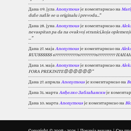
Дана 09. јула
Anonymous
је коментарисао на
Marij
duše našle se u originalu i prevodu...”
Дана 28. јуна
Anonymous
је коментарисао на
Alek
nevaspitan pa da na ovakvoj stranici,koja oplemen
…”
Дана 27. маја
Anonymous
је коментарисао на
Alek
RUUSSSSSS 67777777777777677777777767777777777 HA
Дана 14. маја
Anonymous
је коментарисао на
Alek
FORA PREKINITE😡😡😡😡😡😡”
Дана 27. априла
Anonymous
је коментарисао на
B
Дана 31. марта
Анђелко Заблаћански
је коментар
Дана 10. марта
Anonymous
је коментарисао на
Bl
Copyright © 2009 -
2026
| Поезија векова | Сва пр