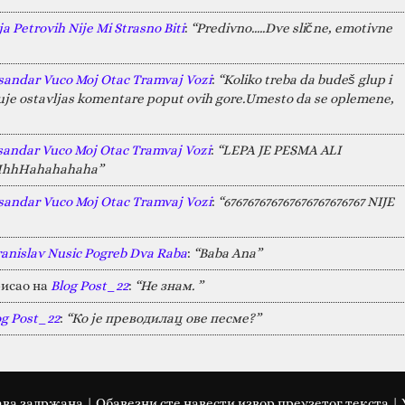
a Petrovih Nije Mi Strasno Biti
:
“Predivno.....Dve slične, emotivne
sandar Vuco Moj Otac Tramvaj Vozi
:
“Koliko treba da budeš glup i
juje ostavljas komentare poput ovih gore.Umesto da se oplemene,
sandar Vuco Moj Otac Tramvaj Vozi
:
“LEPA JE PESMA ALI
HAHhhHahahahaha”
sandar Vuco Moj Otac Tramvaj Vozi
:
“676767676767676767676767 NIJE
ranislav Nusic Pogreb Dva Raba
:
“Baba Ana”
исао на
Blog Post_22
:
“Не знам. ”
og Post_22
:
“Ко је преводилац ове песме?”
ава задржана | Oбавезни сте навести извор преузетог текста |