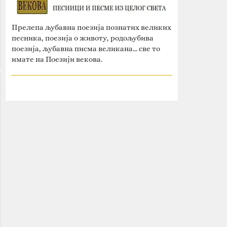
Прелепа љубавна поезија познатих великих
песника, поезија о животу, родољубива
поезија, љубавна писма великана... све то
имате на Поезији векова.