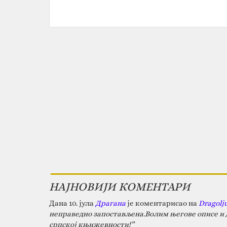
НАЈНОВИЈИ КОМЕНТАРИ
Дана 10. јула
Драгана
је коментарисао на
Dragolj
неправедно запостављена.Волим његове описе и д
српској књижевности!”