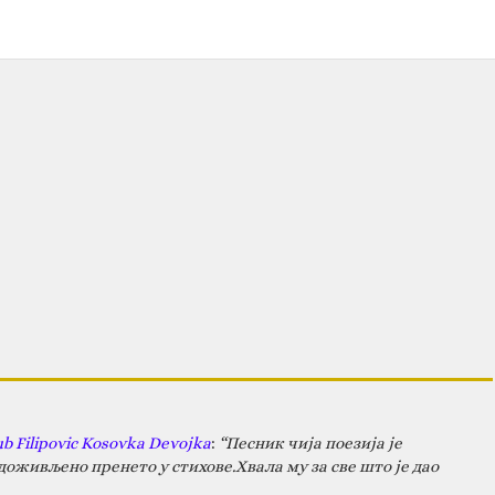
ub Filipovic Kosovka Devojka
:
“Песник чија поезија је
оживљено пренето у стихове.Хвала му за све што је дао