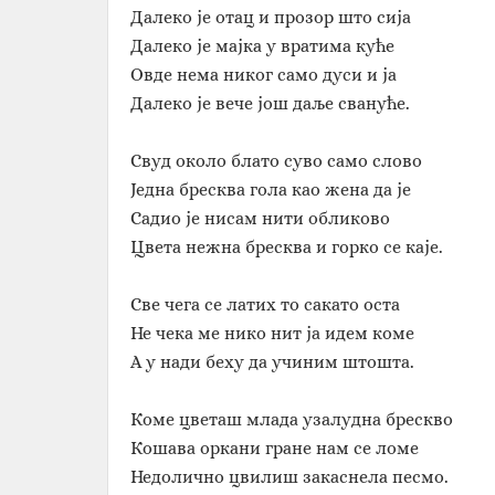
Далеко је отац и прозор што сија
Далеко је мајка у вратима куће
Овде нема никог само дуси и ја
Далеко је вече још даље свануће.
Свуд около блато суво само слово
Једна бресква гола као жена да је
Садио је нисам нити обликово
Цвета нежна бресква и горко се каје.
Све чега се латих то сакато оста
Не чека ме нико нит ја идем коме
А у нади беху да учиним штошта.
Коме цветаш млада узалудна брескво
Кошава оркани гране нам се ломе
Недолично цвилиш закаснела песмо.