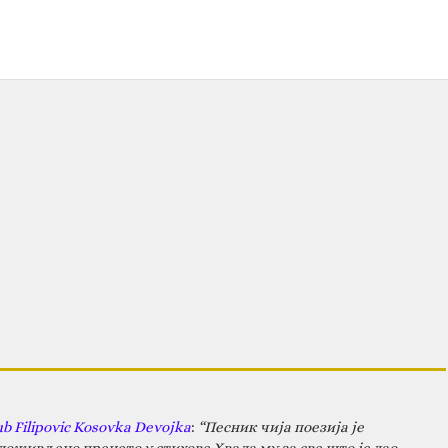
ub Filipovic Kosovka Devojka
:
“Песник чија поезија је
оживљено пренето у стихове.Хвала му за све што је дао