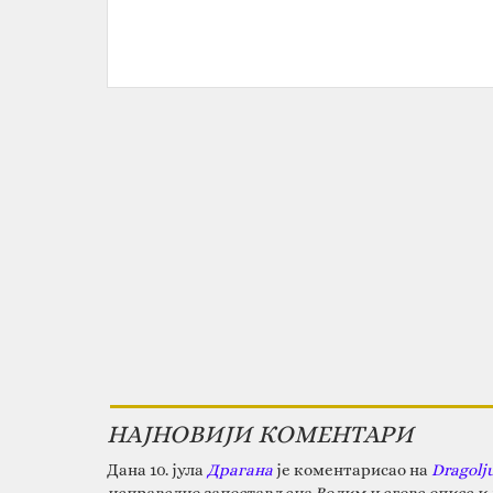
НАЈНОВИЈИ КОМЕНТАРИ
Дана 10. јула
Драгана
је коментарисао на
Dragolj
неправедно запостављена.Волим његове описе и д