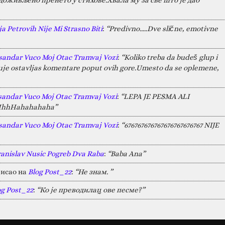
a Petrovih Nije Mi Strasno Biti
:
“Predivno.....Dve slične, emotivne
sandar Vuco Moj Otac Tramvaj Vozi
:
“Koliko treba da budeš glup i
juje ostavljas komentare poput ovih gore.Umesto da se oplemene,
sandar Vuco Moj Otac Tramvaj Vozi
:
“LEPA JE PESMA ALI
HAHhhHahahahaha”
sandar Vuco Moj Otac Tramvaj Vozi
:
“676767676767676767676767 NIJE
ranislav Nusic Pogreb Dva Raba
:
“Baba Ana”
исао на
Blog Post_22
:
“Не знам. ”
og Post_22
:
“Ко је преводилац ове песме?”