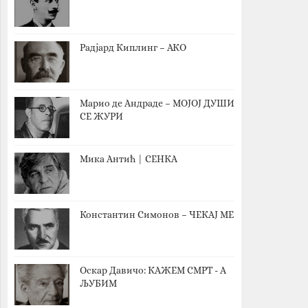
Радјард Киплинг – АКО
Марио де Андраде – МОЈОЈ ДУШИ
СЕ ЖУРИ
Мика Антић | СЕНКА
Константин Симонов – ЧЕКАЈ МЕ
Оскар Давичо‎: КАЖЕМ СМРТ - А
ЉУБИМ