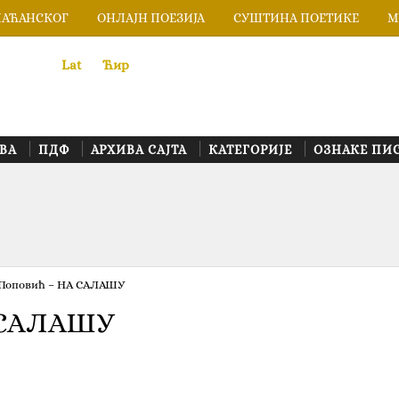
ЛАЋАНСКОГ
ОНЛАЈН ПОЕЗИЈА
СУШТИНА ПОЕТИКЕ
М
Lat
«
•»
Ћир
ВА
ПДФ
АРХИВА САЈТА
КАТЕГОРИЈЕ
ОЗНАКЕ ПИ
Поповић – НА САЛАШУ
А САЛАШУ