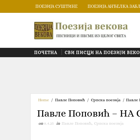
ПОЕЗИЈА СУШТИНЕ
ПОЕЗИЈА АНЂЕЛКА ЗАБ
ПОЧЕТНА
СВИ ПИСЦИ НА ПОЕЗИЈИ ВЕКО
Home
/
Павле Поповић
/
Српска поезија
/
Павле 
Павле Поповић – Н
on
8.4.25
in
Павле Поповић
,
Српска поезија