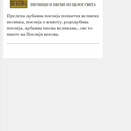
Прелепа љубавна поезија познатих великих
песника, поезија о животу, родољубива
поезија, љубавна писма великана... све то
имате на Поезији векова.