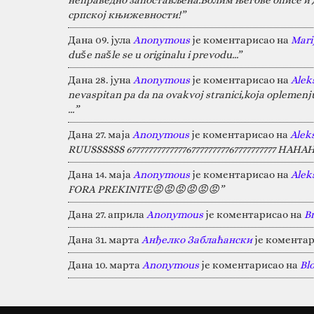
српској књижевности!”
Дана 09. јула
Anonymous
је коментарисао на
Marij
duše našle se u originalu i prevodu...”
Дана 28. јуна
Anonymous
је коментарисао на
Alek
nevaspitan pa da na ovakvoj stranici,koja oplemen
…”
Дана 27. маја
Anonymous
је коментарисао на
Alek
RUUSSSSSS 67777777777777677777777767777777777 HA
Дана 14. маја
Anonymous
је коментарисао на
Alek
FORA PREKINITE😡😡😡😡😡😡”
Дана 27. априла
Anonymous
је коментарисао на
B
Дана 31. марта
Анђелко Заблаћански
је коментар
Дана 10. марта
Anonymous
је коментарисао на
Bl