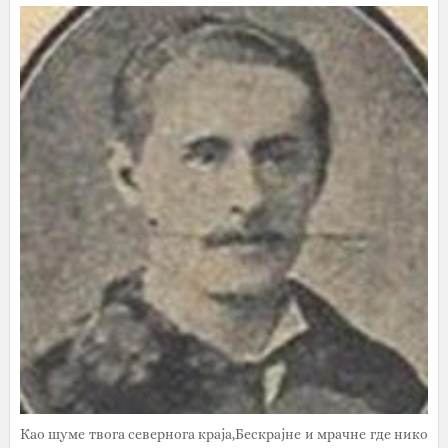
Као шуме твога севернога краја,Бескрајне и мрачне где нико