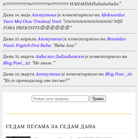
67777777777777677777777767777777777 HAHAHhhHahahahaha”
Дана 14. маја
Anonymous
је коментарисао на
Aleksandar
Vuco Moj Otac Tramvaj Vozi
:
“676767676767676767676767 NIJE
FORA PREKINITE😡😡😡😡😡😡”
Дана 27. априла
Anonymous
је коментарисао на
Branislav
Nusic Pogreb Dva Raba
:
“Baba Ana”
Дана 31. марта
Анђелко Заблаћански
је коментарисао на
Blog Post_22
:
“Не знам. ”
Дана 10. марта
Anonymous
је коментарисао на
Blog Post_22
:
“Ко је преводилац ове песме?”
СЕДАМ ПЕСАМА ЗА СЕДАМ ДАНА