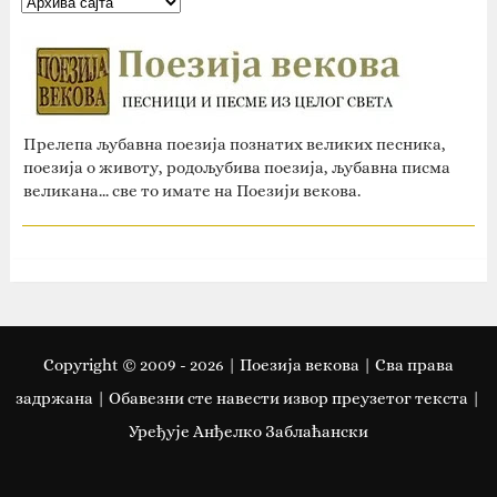
Прелепа љубавна поезија познатих великих песника,
поезија о животу, родољубива поезија, љубавна писма
великана... све то имате на Поезији векова.
Copyright © 2009 -
2026
| Поезија векова | Сва права
задржана | Oбавезни сте навести извор преузетог текста |
Уређује Анђелко Заблаћански