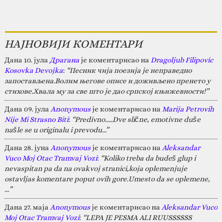
НАЈНОВИЈИ КОМЕНТАРИ
Дана 10. јула
Драгана
је коментарисао на
Dragoljub Filipovic
Kosovka Devojka
:
“Песник чија поезија је неправедно
запостављена.Волим његове описе и доживљено пренето у
стихове.Хвала му за све што је дао српској књижевности!”
Дана 09. јула
Anonymous
је коментарисао на
Marija Petrovih
Nije Mi Strasno Biti
:
“Predivno.....Dve slične, emotivne duše
našle se u originalu i prevodu...”
Дана 28. јуна
Anonymous
је коментарисао на
Aleksandar
Vuco Moj Otac Tramvaj Vozi
:
“Koliko treba da budeš glup i
nevaspitan pa da na ovakvoj stranici,koja oplemenjuje
ostavljas komentare poput ovih gore.Umesto da se oplemene,
…”
Дана 27. маја
Anonymous
је коментарисао на
Aleksandar Vuco
Moj Otac Tramvaj Vozi
:
“LEPA JE PESMA ALI RUUSSSSSS