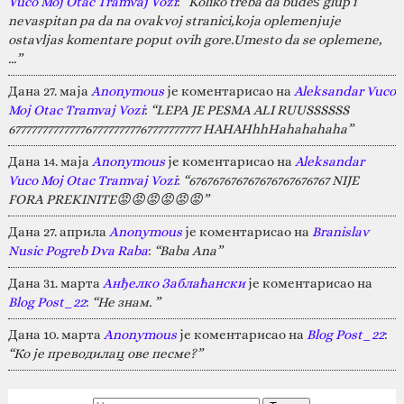
Vuco Moj Otac Tramvaj Vozi
:
“Koliko treba da budeš glup i
nevaspitan pa da na ovakvoj stranici,koja oplemenjuje
ostavljas komentare poput ovih gore.Umesto da se oplemene,
…”
Дана 27. маја
Anonymous
је коментарисао на
Aleksandar Vuco
Moj Otac Tramvaj Vozi
:
“LEPA JE PESMA ALI RUUSSSSSS
67777777777777677777777767777777777 HAHAHhhHahahahaha”
Дана 14. маја
Anonymous
је коментарисао на
Aleksandar
Vuco Moj Otac Tramvaj Vozi
:
“676767676767676767676767 NIJE
FORA PREKINITE😡😡😡😡😡😡”
Дана 27. априла
Anonymous
је коментарисао на
Branislav
Nusic Pogreb Dva Raba
:
“Baba Ana”
Дана 31. марта
Анђелко Заблаћански
је коментарисао на
Blog Post_22
:
“Не знам. ”
Дана 10. марта
Anonymous
је коментарисао на
Blog Post_22
:
“Ко је преводилац ове песме?”