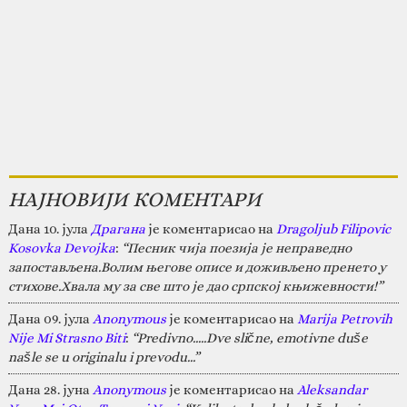
НАЈНОВИЈИ КОМЕНТАРИ
Дана 10. јула
Драгана
је коментарисао на
Dragoljub Filipovic
Kosovka Devojka
:
“Песник чија поезија је неправедно
запостављена.Волим његове описе и доживљено пренето у
стихове.Хвала му за све што је дао српској књижевности!”
Дана 09. јула
Anonymous
је коментарисао на
Marija Petrovih
Nije Mi Strasno Biti
:
“Predivno.....Dve slične, emotivne duše
našle se u originalu i prevodu...”
Дана 28. јуна
Anonymous
је коментарисао на
Aleksandar