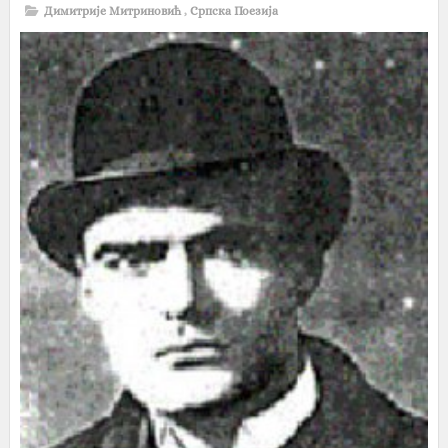
Димитрије Митриновић
,
Српска Поезија