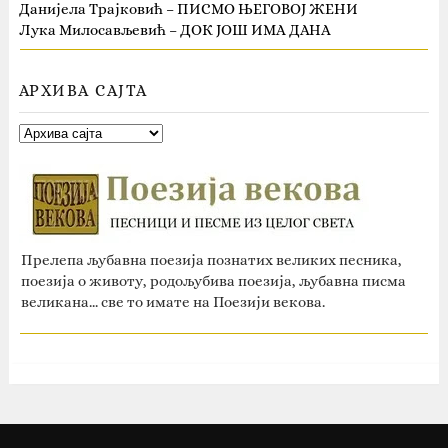
Данијела Трајковић – ПИСМО ЊЕГОВОЈ ЖЕНИ
Лука Милосављевић – ДОК ЈОШ ИМА ДАНА
АРХИВА САЈТА
Прелепа љубавна поезија познатих великих песника,
поезија о животу, родољубива поезија, љубавна писма
великана... све то имате на Поезији векова.