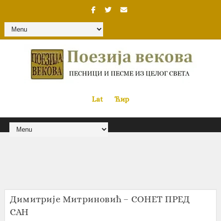
Lat
«
•»
Ћир
Димитрије Митриновић – СОНЕТ ПРЕД
САН