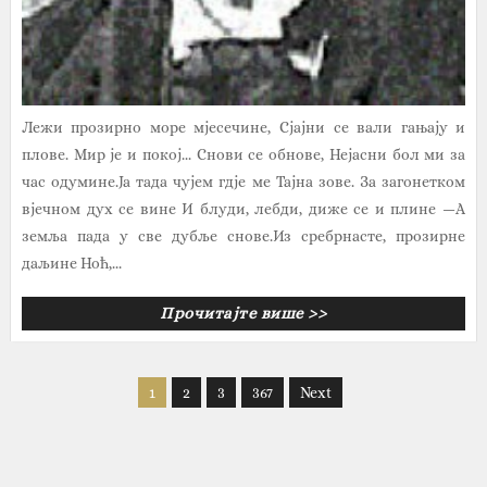
Лежи прозирно море мјесечине, Сјајни се вали гањају и
плове. Мир је и покој... Снови се обнове, Нејасни бол ми за
час одумине.Ја тада чујем гдје ме Тајна зове. За загонетком
вјечном дух се вине И блуди, лебди, диже се и плине —А
земља пада у све дубље снове.Из сребрнасте, прозирне
даљине Ноћ,...
Прочитајте више >>
1
2
3
367
Next